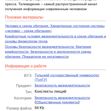
пресса. Телевидение – самый распространенный канал
получения информации современным человеком
Похожие материалы
Человек и среда обитания. Характерные состояния системы
«человек – среда обитания»
Комфортные условия жизнедеятельности в среде обитания и
основы физиологии труда
Основы безопасности жизнедеятельности. Критерии
комфортности, безопасности и экологичности среды
обитания. Показатели ее негативности
Информация о работе
Тульский государственный университет
ВУЗ:
(ТулГУ)
Безопасность жизнедеятельности
Предмет:
Конспекты лекций
Тип:
Безопасность жизнедеятельности
Категория:
(
)
Общественные предметы
64 Kb
Размер файла: