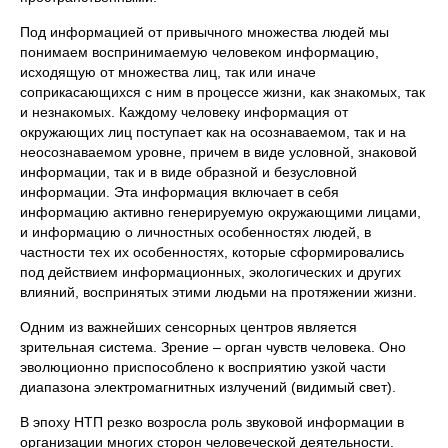
Под информацией от привычного множества людей мы
понимаем воспринимаемую человеком информацию,
исходящую от множества лиц, так или иначе
соприкасающихся с ним в процессе жизни, как знакомых, так
и незнакомых. Каждому человеку информация от
окружающих лиц поступает как на осознаваемом, так и на
неосознаваемом уровне, причем в виде условной, знаковой
информации, так и в виде образной и безусловной
информации. Эта информация включает в себя
информацию активно генерируемую окружающими лицами,
и информацию о личностных особенностях людей, в
частности тех их особенностях, которые сформировались
под действием информационных, экологических и других
влияний, воспринятых этими людьми на протяжении жизни.
Одним из важнейших сенсорных центров является
зрительная система. Зрение – орган чувств человека. Оно
эволюционно приспособлено к восприятию узкой части
диапазона электромагнитных излучений (видимый свет).
В эпоху НТП резко возросла роль звуковой информации в
организации многих сторон человеческой деятельности.