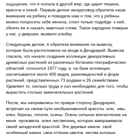
ощущение, что я попала в другой мир, где царит тишина,
красота и покой. Первым делом экскурсовод обратила наше
внимание на рябину и поведала нам о том, что у рябины
можно попросить себе жениха, стоит только подойди к ней,
обнять ее и сказать заветные слова. Такое народное поверье
у нас ,у девушек, вызвало улыбку.
Следующим делом, я обратила внимание на вывеску,
которая была расположена на входе в Дендрарий. Вывеска
гласила, что начало создания коллекции декоративных
древесных растений из различных ботанико-географических
областей относится 1977 году, а на базе коллекции,
насчитывается около 400 видов, разновидностей и форм
растений, представленных 73 родами и 26 семействами.
Удивляет то, сколько труда и сил необходимо для того, чтобы
вырастить столько замечательных растений.
После, мы направились по правую сторону Дендрария,
встречая на своем пути необыкновенной красоты ели, ивы,
клен, березы, тополя, осины. Очень сильное впечатление на
меня произвела алея лиственниц, которая завораживала
своей загадочной красотой. Эти деревья имели свой
особенный наряд, свои оттенки цветов, листва которых