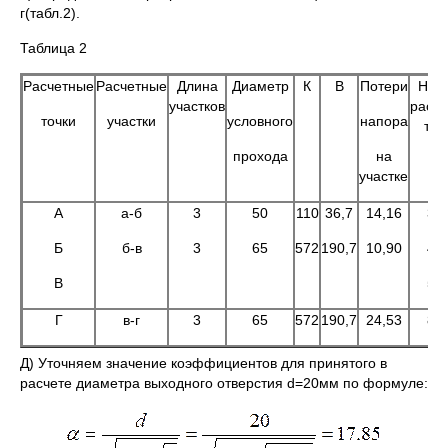
г(табл.2).
Таблица 2
Расчетные
Расчетные
Длина
Диаметр
К
В
Потери
Нап
участков
расч
точки
участки
условного
напора
точ
прохода
на
участке
А
а-б
3
50
110
36,7
14,16
30
Б
б-в
3
65
572
190,7
10,90
45
В
56
Г
в-г
3
65
572
190,7
24,53
80
Д) Уточняем значение коэффициентов для принятого в
расчете диаметра выходного отверстия d=20мм по формуле: