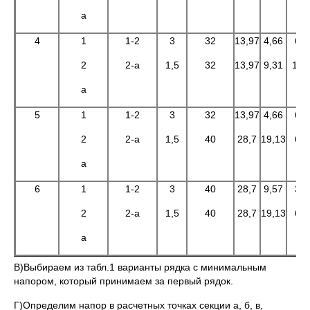
а
4
1
1-2
3
32
13,97
4,66
6,9
2
2-а
1,5
32
13,97
9,31
13,
а
5
1
1-2
3
32
13,97
4,66
6,9
2
2-а
1,5
40
28,7
19,13
6,7
а
6
1
1-2
3
40
28,7
9,57
3,3
2
2-а
1,5
40
28,7
19,13
6,7
а
В)Выбираем из табл.1 варианты рядка с минимальным
напором, который принимаем за первый рядок.
Г)Определим напор в расчетных точках секции а, б, в,