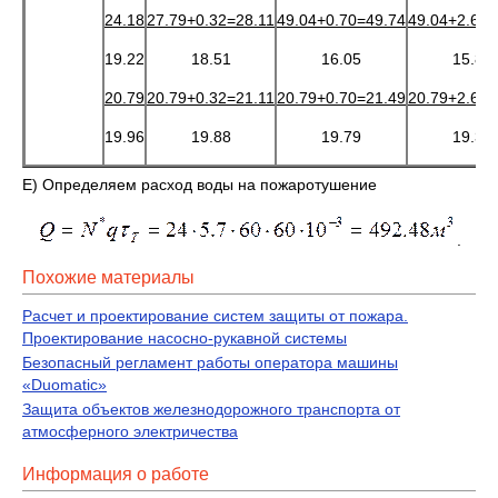
24.18
27.79+0.32=28.11
49.04+0.70=49.74
49.04+2.64=
19.22
18.51
16.05
15.89
20.79
20.79+0.32=21.11
20.79+0.70=21.49
20.79+2.64=
19.96
19.88
19.79
19.37
Е) Определяем расход воды на пожаротушение
.
Похожие материалы
Расчет и проектирование систем защиты от пожара.
Проектирование насосно-рукавной системы
Безопасный регламент работы оператора машины
«Duomatic»
Защита объектов железнодорожного транспорта от
атмосферного электричества
Информация о работе