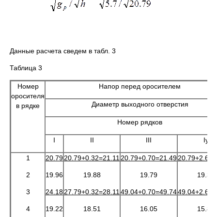
Данные расчета сведем в табл. 3
Таблица 3
Номер
Напор перед оросителем
оросителя
Диаметр выходного отверстия
в рядке
Номер рядков
I
II
III
Iy
1
20.79
20.79+0.32=21.11
20.79+0.70=21.49
20.79+2.64=
2
19.96
19.88
19.79
19.37
3
24.18
27.79+0.32=28.11
49.04+0.70=49.74
49.04+2.64=
4
19.22
18.51
16.05
15.89