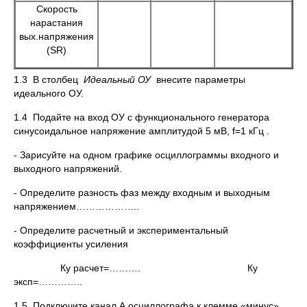
Скорость
нарастания
вых.напряжения
(SR)
1.3 В столбец
Идеальный ОУ
внесите параметры
идеального ОУ.
1.4 Подайте на вход ОУ с функционального генератора
синусоидальное напряжение амплитудой 5 мВ, f=1 кГц .
- Зарисуйте на одном графике осциллограммы входного и
выходного напряжений.
- Определите разность фаз между входным и выходным
напряжением………………..
- Определите расчетный и экспериментальный
коэффициенты усиления
Ку расчет=………. Ку
эксп=…………..
1.5 Подключите канал А осциллографа к клемме «минус»