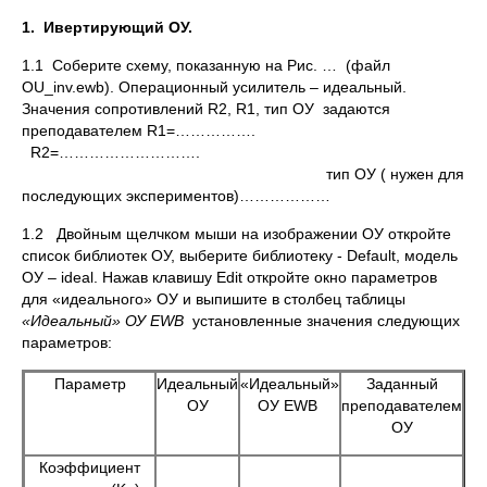
1.
Ивертирующий ОУ.
1.1 Соберите схему, показанную на Рис. … (файл
OU_inv.ewb). Операционный усилитель – идеальный.
Значения сопротивлений R2, R1, тип ОУ задаются
преподавателем R1=…………….
R2=……………………….
тип ОУ ( нужен для
последующих экспериментов)………………
1.2 Двойным щелчком мыши на изображении ОУ откройте
список библиотек ОУ, выберите библиотеку - Default, модель
ОУ – ideal. Нажав клавишу Edit откройте окно параметров
для «идеального» ОУ и выпишите в столбец таблицы
«Идеальный» ОУ
EWB
установленные значения следующих
параметров:
Параметр
Идеальный
«Идеальный»
Заданный
ОУ
ОУ EWB
преподавателем
ОУ
Коэффициент