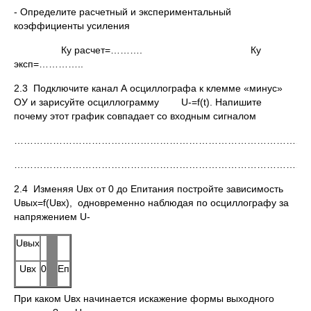
- Определите расчетный и экспериментальный
коэффициенты усиления
Ку расчет=………. Ку
эксп=…………..
2.3 Подключите канал А осциллографа к клемме «минус»
ОУ и зарисуйте осциллограмму U-=f(t). Напишите
почему этот график совпадает со входным сигналом
………………………………………………………………………………
………………………………………………………………………………
2.4 Изменяя Uвх от 0 до Епитания постройте зависимость
Uвых=f(Uвх), одновременно наблюдая по осциллографу за
напряжением U-
Uвых
Uвх
0
Еп
При каком Uвх начинается искажение формы выходного