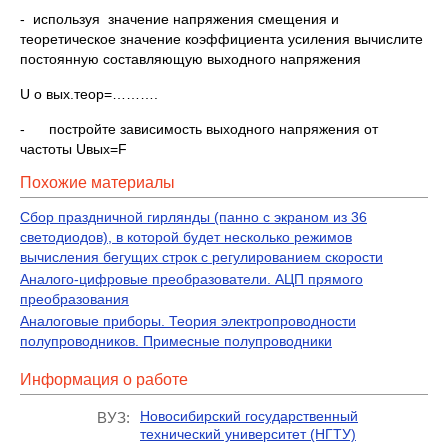
- используя значение напряжения смещения и
теоретическое значение коэффициента усиления вычислите
постоянную составляющую выходного напряжения
U o вых.теор=……….
- постройте зависимость выходного напряжения от
частоты Uвых=F
Похожие материалы
Сбор праздничной гирлянды (панно с экраном из 36
светодиодов), в которой будет несколько режимов
вычисления бегущих строк с регулированием скорости
Аналого-цифровые преобразователи. АЦП прямого
преобразования
Аналоговые приборы. Теория электропроводности
полупроводников. Примесные полупроводники
Информация о работе
Новосибирский государственный
ВУЗ:
технический университет (НГТУ)