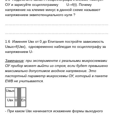
ОУ и зарисуйте осциллограмму U-=f(t). Почему
напряжение на клемме минус в данной схеме называют
напряжением эквипотенциального нуля ?
………………………………………………………………………………
………………………………………………………………………………
1.6 Изменяя Uвх от 0 до Епитания постройте зависимость
Uвых=f(Uвх), одновременно наблюдая по осциллографу за
напряжением U-
Замечание
: при эксперименте с реальными микросхемами
ОУ прибор может выйти из строя, если будет превышено
максимально допустимое входное напряжение. Это
паспортный параметр микросхемы ОУ, который в пакете
EWB не учитывается.
Uвых
Uвх
0
Еп
- При каком Uвх начинается искажение формы выходного