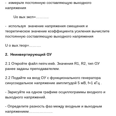
- измерьте постоянную составляющую выходного
напряжения
Uo вых эксп=………..
- используя значение напряжения смещения и
теоретическое значение коэффициента усиления вычислите
постоянную составляющую выходного напряжения
U o вых.теор=……….
2.
Неинвертирующий ОУ
2.1 Откройте файл neinv.ewb. Значения R1, R2, тип ОУ
ранее заданы преподавателем.
2.2 Подайте на вход ОУ с функционального генератора
синусоидальное напряжение амплитудой 5 мВ, f=1 кГц .
- Зарисуйте на одном графике осциллограммы входного и
выходного напряжений.
- Определите разность фаз между входным и выходным
напряжением………………..