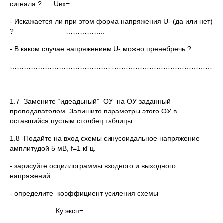
сигнала ? Uвх=……….
- Искажается ли при этом форма напряжения U- (да или нет)
? ……………..
- В каком случае напряжением U- можно пренебречь ?
………………………………………………………………………………
…………………………………………………………………………………
1.7 Замените “идеадьный” ОУ на ОУ заданный
преподавателем. Запишите параметры этого ОУ в
оставшийся пустым столбец таблицы.
1.8 Подайте на вход схемы синусоидальное напряжение
амплитудой 5 мВ, f=1 кГц.
- зарисуйте осциллограммы входного и выходного
напряжений
- определите коэффициент усиления схемы
Ку эксп=……….