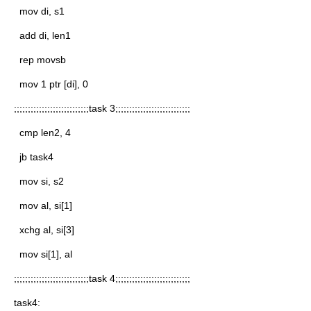
mov di, s1
add di, len1
rep movsb
mov 1 ptr [di], 0
;;;;;;;;;;;;;;;;;;;;;;;;;;;task 3;;;;;;;;;;;;;;;;;;;;;;;;;;;
cmp len2, 4
jb task4
mov si, s2
mov al, si[1]
xchg al, si[3]
mov si[1], al
;;;;;;;;;;;;;;;;;;;;;;;;;;;task 4;;;;;;;;;;;;;;;;;;;;;;;;;;;
task4: