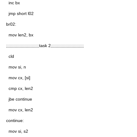
inc bx
jmp short l02
br02:
mov len2, bx
;;;;;;;;;;;;;;;;;;;;;;;;;;;task 2;;;;;;;;;;;;;;;;;;;;;;;;;;;
cld
mov si, n
mov cx, [si]
cmp cx, len2
jbe continue
mov cx, len2
continue:
mov si, s2