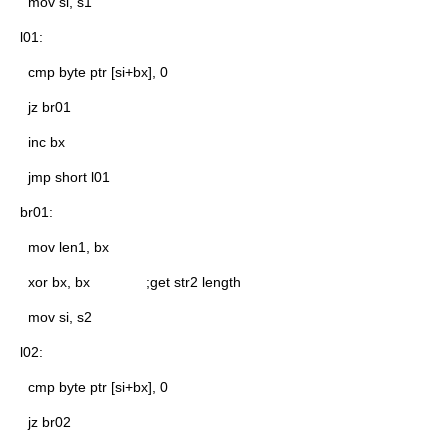
mov si, s1
l01:
cmp byte ptr [si+bx], 0
jz br01
inc bx
jmp short l01
br01:
mov len1, bx
xor bx, bx ;get str2 length
mov si, s2
l02:
cmp byte ptr [si+bx], 0
jz br02