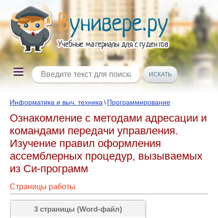
Информатика и выч. техника
Программирование
\
Ознакомление с методами адресации и
командами передачи уп­равления.
Изучение правил оформления
ассемблерных про­цедур, вызываемых
из Си-программ
Страницы работы
3 страницы (Word-файл)