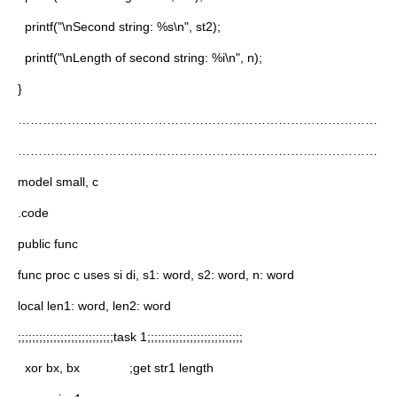
printf("\nSecond string: %s\n", st2);
printf("\nLength of second string: %i\n", n);
}
…………………………………………………………………………………
…………………………………………………………………………………
model small, c
.code
public func
func proc c uses si di, s1: word, s2: word, n: word
local len1: word, len2: word
;;;;;;;;;;;;;;;;;;;;;;;;;;;task 1;;;;;;;;;;;;;;;;;;;;;;;;;;;
xor bx, bx ;get str1 length