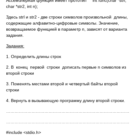
Ассемблерная функция имеет прототип int func(char *strl,
char *str2, int n);
Здесь strl и str2 - две строки символов произвольной дли­ны,
содержащие алфавитно-цифровые символы. Значение,
возвращаемое функцией в параметр n, зависят от варианта
задания.
Задания:
1. Определить длины строк
2. В конец первой строки дописать первые n символов из
второй строки
3. Поменять местами второй и четвертый байты второй
строки
4. Вернуть в вызывающую программу длину второй строки.
…………………………………………………………………………………
…………………………………………………………………………………
#include <stdio.h>