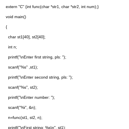
extern "C" {int func(char *str1, char *str2, int num);}
void main()
{
char st1[40], st2[40];
int n;
printf("\nEnter first string, pls: ");
scanf("%s" ,st1);
printf("\nEnter second string, pls: ");
scanf("%s", st2);
printf("\nEnter number: ");
scanf("%i", &n);
n=func(st1, st2, n);
printf("\nFirst string: %s\n", st1);