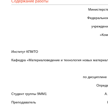
Содержание работы
Министерств
Федеральное
учреждени
«Ком
Институт КПМТО
Кафедра «Материаловедение и технология новых материа
по дисциплине
Опреде
Студент группы 9ММ1 А.В. Др
Преподаватель Р.А. Физ