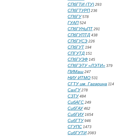
СПбГТИ (ТУ)
293
СПбГТУРП
236
СПбГУ
578
ГУАП
524
СПбГУНиПТ
291
СПбГУПТД
438
СПбГУСЭ
226
СПбГУТ
194
СПГУТД
151
СПбГУЭФ
145
СПбГЭТУ «ЛЭТИ»
379
ПИМаш
247
НИУ ИТМО
531
СГТУ им. Гагарина
114
СахГУ
278
СЗТУ
484
СибАГС
249
СибГАУ
462
СибГИУ
1654
СибГТУ
946
СГУПС
1473
СибГУТИ
2083