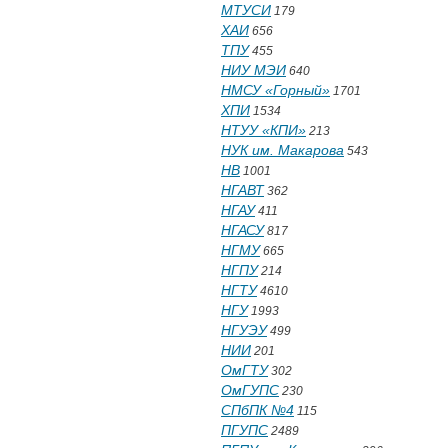
МТУСИ
179
ХАИ
656
ТПУ
455
НИУ МЭИ
640
НМСУ «Горный»
1701
ХПИ
1534
НТУУ «КПИ»
213
НУК им. Макарова
543
НВ
1001
НГАВТ
362
НГАУ
411
НГАСУ
817
НГМУ
665
НГПУ
214
НГТУ
4610
НГУ
1993
НГУЭУ
499
НИИ
201
ОмГТУ
302
ОмГУПС
230
СПбПК №4
115
ПГУПС
2489