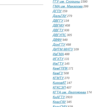
ГГУ им. Скорины
1590
ГМА им. Макарова
299
ДГПУ
159
ДальГАУ
279
ДВГГУ
134
ДВГМУ
408
ДВГТУ
936
ДВГУПС
305
ДВФУ
949
ДонГТУ
498
ДИТМ МНТУ
109
ИвГМА
488
ИГХТУ
131
ИжГТУ
145
КемГППК
171
КемГУ
508
КГМТУ
270
КировАТ
147
КГКСЭП
407
КГТА им. Дегтярева
174
КнАГТУ
2910
КрасГАУ
345
КрасГМУ
629