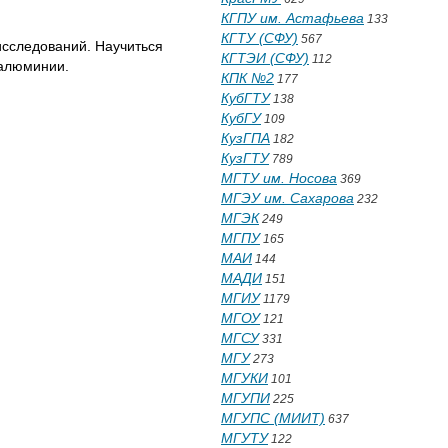
КГПУ им. Астафьева
133
КГТУ (СФУ)
567
исследований. Научиться
КГТЭИ (СФУ)
112
 алюминии.
КПК №2
177
КубГТУ
138
КубГУ
109
КузГПА
182
КузГТУ
789
МГТУ им. Носова
369
МГЭУ им. Сахарова
232
МГЭК
249
МГПУ
165
МАИ
144
МАДИ
151
МГИУ
1179
МГОУ
121
МГСУ
331
МГУ
273
МГУКИ
101
МГУПИ
225
МГУПС (МИИТ)
637
МГУТУ
122