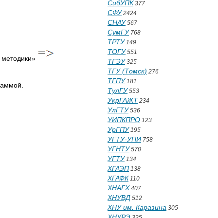
СибУПК
377
СФУ
2424
СНАУ
567
СумГУ
768
ТРТУ
149
ТОГУ
551
е методики»
ТГЭУ
325
ТГУ (Томск)
276
ТГПУ
181
раммой.
ТулГУ
553
УкрГАЖТ
234
УлГТУ
536
УИПКПРО
123
УрГПУ
195
УГТУ-УПИ
758
УГНТУ
570
УГТУ
134
ХГАЭП
138
ХГАФК
110
ХНАГХ
407
ХНУВД
512
ХНУ им. Каразина
305
ХНУРЭ
325