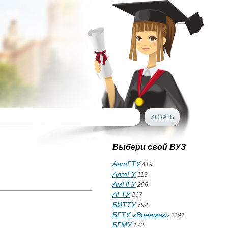
Выбери свой ВУЗ
АлтГТУ
419
АлтГУ
113
АмПГУ
296
АГТУ
267
БИТТУ
794
БГТУ «Военмех»
1191
БГМУ
172