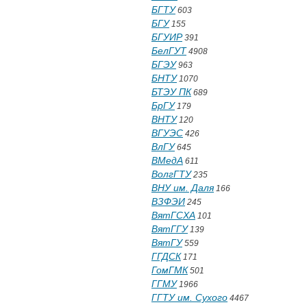
БГТУ
603
БГУ
155
БГУИР
391
БелГУТ
4908
БГЭУ
963
БНТУ
1070
БТЭУ ПК
689
БрГУ
179
ВНТУ
120
ВГУЭС
426
ВлГУ
645
ВМедА
611
ВолгГТУ
235
ВНУ им. Даля
166
ВЗФЭИ
245
ВятГСХА
101
ВятГГУ
139
ВятГУ
559
ГГДСК
171
ГомГМК
501
ГГМУ
1966
ГГТУ им. Сухого
4467