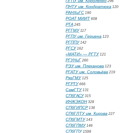
ПГПУ им. Короленко
296
ПНТУ им. Кондратюка
120
РАНХиГС
190
РОАТ МИИТ
608
РТА
245
РГГМУ
117
РГПУ им. Герцена
123
РГППУ
142
РГСУ
162
«МАТИ» — РГТУ
121
РГУНиГ
260
РЭУ им. Плеханова
123
РГАТУ им. Соловьёва
219
РязГМУ
125
РГРТУ
666
СамГТУ
131
СПбГАСУ
315
ИНЖЭКОН
328
СПбГИПСР
136
СПбГЛТУ им. Кирова
227
СПбГМТУ
143
СПбГПМУ
146
СПбГПУ
1599