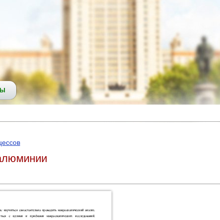
СЫ
цессов
 алюминии