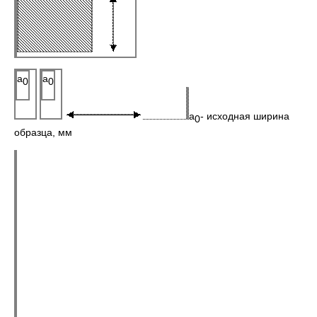
a
a
0
0
a
- исходная ширина
0
образца, мм