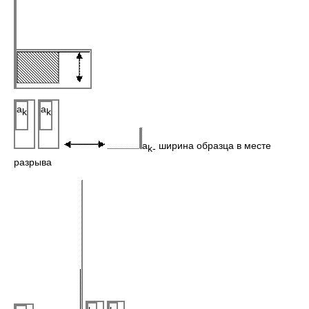
a
a
k
k
а
ширина образца в месте
k-
разрыва