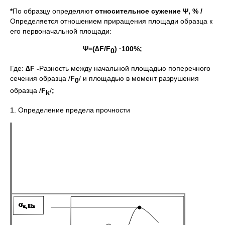
*
По образцу определяют
относительное сужение
Ψ, % /
Определяется отношением приращения площади образца к
его первоначальной площади:
Ψ
=(∆F/F
) ·100%;
0
Где:
∆
F -
Разность между начальной площадью поперечного
сечения образца /
F
/ и площадью в момент разрушения
0
образца /
F
/
;
k
1. Определение предела прочности