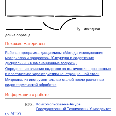
l
– исходная
0
длина образца
Похожие материалы
Рабочая программа дисциплины «Методы исследования
материалов и процессов» (Структура и содержание
дисциплины. Экзаменационные вопросы)
Определение влияния надрезов на статические прочностные
и пластические характеристики конструкционной стали
Микроанализ инструментальных сталей после различных
видов термической обработки
Информация о работе
Комсомольский-на-Амуре
ВУЗ:
Государственный Технический Университет
(КнАГТУ)