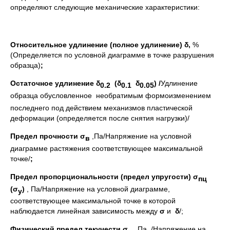
определяют следующие механические характеристики:
Относительное удлинение (полное удлинение) δ,
%
(Определяется по условной диаграмме в точке разрушения
образца)
;
Остаточное удлинение δ
(δ
δ
) /
Удлинение
0.2
0.1
0.05
образца обусловленное
необратимым формоизменением
последнего под действием механизмов пластической
деформации (определяется после снятия нагрузки)/
Предел прочности σ
,Па/Напряжение на условной
в
диаграмме растяжения соответствующее максимальной
точке/
;
Предел пропорциональности (предел упругости) σ
пц
(σ
)
, Па/Напряжение на условной диаграмме,
у
соответствующее максимальной точке в которой
наблюдается линейная зависимость между
σ
и
δ
/;
Физиче
cкий предел текучести σ
, Па
/Напряжение на