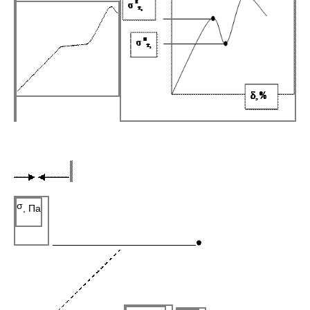
σ
, Па