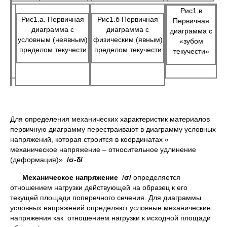
Рис1.в
Рис1.а. Первичная
Рис1.б Первичная
Первичная
диаграмма с
диаграмма с
диаграмма с
условным (неявным)
физическим (явным)
«зубом
пределом текучести
пределом текучести
текучести»
Для определения механических характеристик материалов
первичную диаграмму перестраивают в диаграмму условных
напряжений, которая строится в координатах «
механическое напряжение – относительное удлинение
(деформация)»
/
σ-δ/
Механическое напряжение
/
σ/
определяется
отношением нагрузки действующей на образец к его
текущей площади поперечного сечения. Для диаграммы
условных напряжений определяют условные механические
напряжения как отношением нагрузки к исходной площади