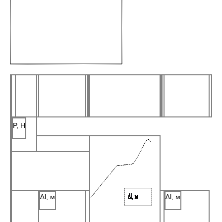
P, Н
∆l, м
∆l, м