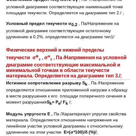
т
условной диаграмме соответствующее наименьшей точке
площадки текучести. Определяется на диаграмме тип 2./ ;
Условный предел текучести σ
, Па/Напряжение на
0.2
условной диаграмме соответствующее остаточному
удлинению в 0.2%, определяется на диаграмме тип1/
Физические верхний и нижний пределы
в
н
текучести σ
, σ
, Па /Напряжения на условной
т
т
диаграмме соответствующие максимальной и
минимальной точкам в области текучести
материала. Определяется на диаграмме тип 3./;
Истинное сопротивление разрыву
S
, Па /Напряжение
k
определяется отношением приложенной нагрузки к образцу
в месте разрушения к его площади поперечного сечения в
момент разрушения
S
=
P
/
F
/;
k
к
k
Модуль упругости
E ,
Па /Характеризует упругие свойства
материала. Определяется отношением напряжения на
линейном участке условной диаграммы к относительному
удлинению на этом участке
E=(σ*100)/δ (%)/
;