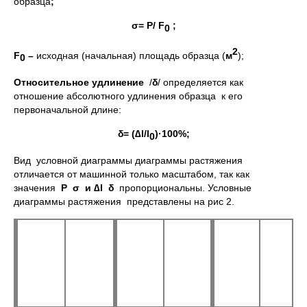
образца
;
σ= P/ F
;
0
2
F
–
исходная (начальная) площадь образца (
м
);
0
Относительное удлинение
/
δ
/ определяется как
отношение абсолютного удлинения образца к его
первоначальной длине:
δ
= (∆l/l
)·100%;
0
Вид условной диаграммы диаграммы растяжения
отличается от машинной только масштабом, так как
значения
P
σ и ∆
l δ
пропорциональны. Условные
диаграммы растяжения представлены на рис 2.