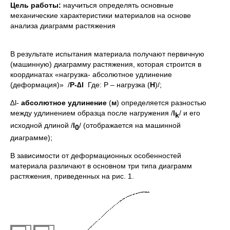
Цель работы:
научиться определять основные
механические характеристики материалов на основе
анализа диаграмм растяжения
В результате испытания материала получают первичную
(машинную) диаграмму растяжения, которая строится в
координатах «нагрузка- абсолютное удлинение
(деформация)» /
P-∆
l
Где: P – нагрузка (
Н
)/;
∆l-
абсолютное удлинение
(
м
) определяется разностью
между удлинением образца после нагружения /
l
/ и его
k
исходной длиной /
l
/ (отображается на машинной
0
диаграмме);
В зависимости от деформационных особенностей
материала различают в основном три типа диаграмм
растяжения, приведенных на рис. 1.