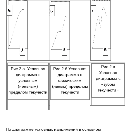
Рис 2.в
Рис 2.а. Условная
Рис 2.б Условная
Условная
диаграмма с
диаграмма с
диаграмма с
условным
физическим
«зубом
(неявным)
(явным) пределом
текучести»
пределом текучести
текучести
По диаграмме условных напряжений в основном