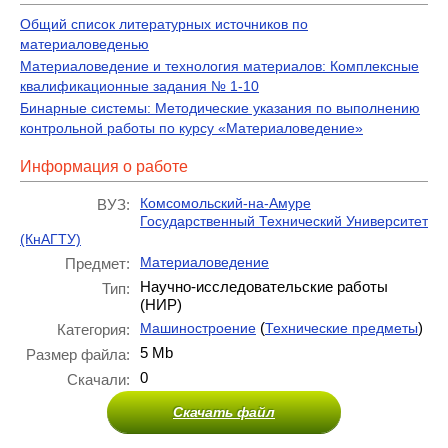
Общий список литературных источников по
материаловеденью
Материаловедение и технология материалов: Комплексные
квалификационные задания № 1-10
Бинарные системы: Методические указания по выполнению
контрольной работы по курсу «Материаловедение»
Информация о работе
Комсомольский-на-Амуре
ВУЗ:
Государственный Технический Университет
(КнАГТУ)
Материаловедение
Предмет:
Научно-исследовательские работы
Тип:
(НИР)
(
)
Машиностроение
Технические предметы
Категория:
5 Mb
Размер файла:
0
Скачали:
Скачать файл