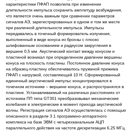
характеристики ПФАП позволила при изменении
длительности импульса сохранить амплитуду возбуждения,
что является очень важным при сравнении параметров
сигналов АЭ, зарегистрированных в одном и том же месте
при различной длительности импульса. Импульсы
передавались в точечный формирователь излучения,
выполненный в виде конуса из бронзы с плоско
шлифованным основанием и радиусом закругления в
вершине 0,5 мм. Акустический контакт между конусом и
пластиной возникал при определенном давлении вершины
конуса на плоскость пластины. Постоянное давление конуса
на образец-пластину обеспечивалось пружиной прижима
ПФАП с нагрузкой, составляющей 10 Н. Сформированный
единичный акустический импульс концентрировался в
точечном источнике – вершине конуса, и распространялся в
пластине. Устанавливаемый на различных расстояниях от
источника ПП типа GT301 преобразовывал механические
колебания в электрические в момент прихода акустической
волны. Регистрация сигналов АЭ осуществлялась с помощью
описанного в разделе 3.1 программно-аппаратного
комплекса на базе ЭВМ с четырехканальным АЦП
параллельного действия на частоте дискретизации 6,25 МГц.