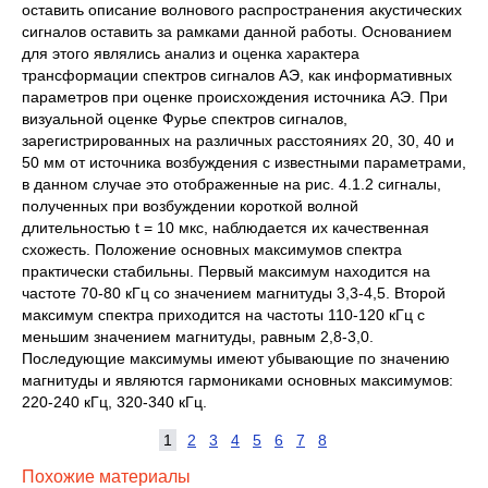
оставить описание волнового распространения акустических
сигналов оставить за рамками данной работы. Основанием
для этого являлись анализ и оценка характера
трансформации спектров сигналов АЭ, как информативных
параметров при оценке происхождения источника АЭ. При
визуальной оценке Фурье спектров сигналов,
зарегистрированных на различных расстояниях 20, 30, 40 и
50 мм от источника возбуждения с известными параметрами,
в данном случае это отображенные на рис. 4.1.2 сигналы,
полученных при возбуждении короткой волной
длительностью t = 10 мкс, наблюдается их качественная
схожесть. Положение основных максимумов спектра
практически стабильны. Первый максимум находится на
частоте 70-80 кГц со значением магнитуды 3,3-4,5. Второй
максимум спектра приходится на частоты 110-120 кГц с
меньшим значением магнитуды, равным 2,8-3,0.
Последующие максимумы имеют убывающие по значению
магнитуды и являются гармониками основных максимумов:
220-240 кГц, 320-340 кГц.
1
2
3
4
5
6
7
8
Похожие материалы