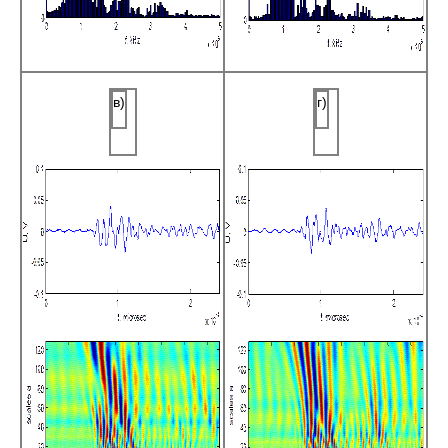
в)
г)