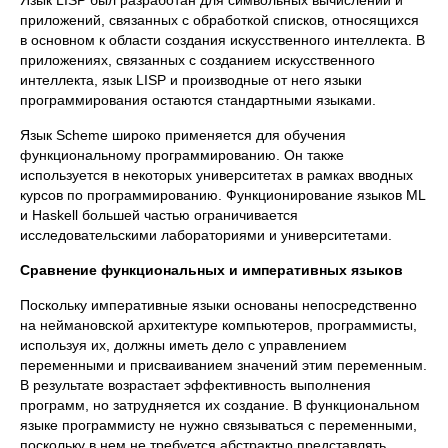
Язык LISP был разработан для символьных вычислений и
приложений, связанных с обработкой списков, относящихся
в основном к области созда­ния искусственного интеллекта. В
приложениях, связанных с созданием искусственного
интеллекта, язык LISP и производные от него языки
программирования остаются стан­дартными языками.
Язык Scheme широко применяется для обучения
функциональному программирова­нию. Он также
используется в некоторых университетах в рамках вводных
курсов по программированию. Функционирование языков ML
и Haskell большей частью ограничи­вается
исследовательскими лабораториями и университетами.
Сравнение функциональных и императивных языков
Поскольку императивные языки основаны непосредственно
на ней­мановской архитектуре компьютеров, программисты,
используя их, должны иметь дело с управлением
переменными и присваиванием значений этим переменным.
В результате возрастает эффективность выполнения
программ, но затрудняется их создание. В функцио­нальном
языке программисту не нужно связываться с переменными,
поскольку в нем не требуется абстрактно представлять