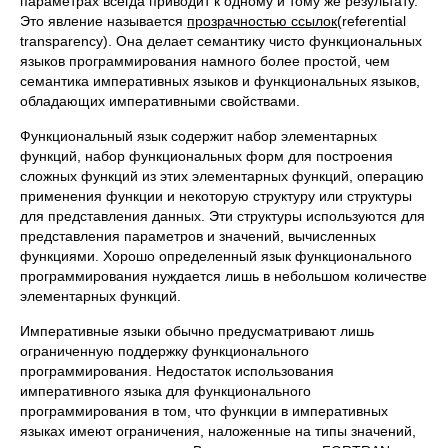
параметрах всегда приводит к одному и тому же результату.
Это явление называется
про­зрачностью ссылок
(referential
transparency). Она делает семантику чисто функциональ­ных
языков программирования намного более простой, чем
семантика императивных язы­ков и функциональных языков,
обладающих императивными свойствами.
Функциональный язык содержит набор элементарных
функций, набор функциональ­ных форм для построения
сложных функций из этих элементарных функций, операцию
применения функции и некоторую структуру или структуры
для представления данных. Эти структуры используются для
представления параметров и значений, вычисленных
функциями. Хорошо определенный язык функционального
программирования нуждает­ся лишь в небольшом количестве
элементарных функций.
Императивные языки обычно предусматривают лишь
ограниченную поддержку функционального
программирования. Не­достаток использования
императивного языка для функционального
программирования в том, что функции в императивных
языках имеют ограничения, наложенные на типы значений,