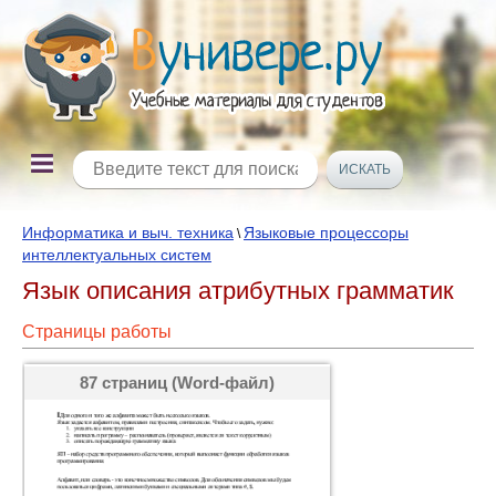
Информатика и выч. техника
Языковые процессоры
\
интеллектуальных систем
Язык описания атрибутных грамматик
Страницы работы
87 страниц (Word-файл)