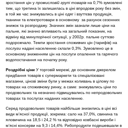
зростання цін у
промисловій групі товарів
на 0,7% зумовлені
тим, що третина їх залишилась в ціні впродовж року без змін,
в той же час знижувались в ціні одяг і взуттєва продукція,
тканини та електротовари в основному за рахунок сезонних
знижок та розпродажу. Значних змін зазнали лише ціни на
пальне, які значно впливають на загальний показник, на
відміну від минулорічної ситуації, у 2002р. пальне суттєво
подорожчало. Темпи зростання споживчих цін (тарифів) на
послуги
надані населенню склали 0,3%. Зумовлено це в
основному зниженням цін на послуги опалення та гарячого
водопостачання на початку року.
Роздрібні ціни
У торговій мережі, де основним джерелом
придбання товарів є супермаркети та спеціалізовані
магазини, цінові зміни були у межах коливань в цілому по
товарах на споживчому ринку, а саме: знижувались ціни по
продовольчих та незначно підвищувались по непродовольчих
товарах та послугах наданих населенню.
Серед продовольчих товарів найбільше знизились в ціні всі
види м’ясної продукції, зокрема: сало на 37,0%, свинина та
яловичина на 18,5 і 24,2 % та відповідно ковбасні вироби і
м’ясні консерви на 9,3 і 14,4%. Рибопродукти подешевшали в