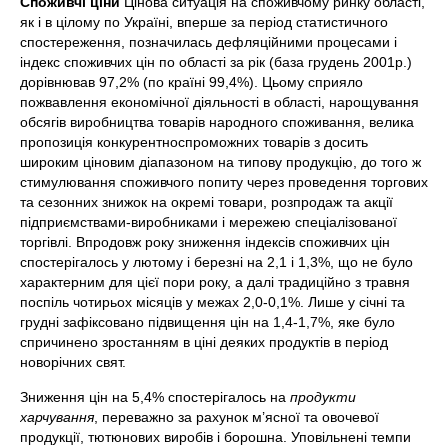
Споживчі ціни
Цінова ситуація на споживчому ринку області,
як і в цілому по Україні, вперше за період статистичного
спостереження, позначилась дефляційними процесами і
індекс споживчих цін по області за рік (база грудень 2001р.)
дорівнював 97,2% (по країні 99,4%). Цьому сприяло
пожвавлення економічної діяльності в області, нарощування
обсягів виробництва товарів народного споживання, велика
пропозиція конкурентноспроможних товарів з досить
широким ціновим діапазоном на типову продукцію, до того ж
стимулювання споживчого попиту через проведення торгових
та сезонних знижок на окремі товари, розпродаж та акції
підприємствами-виробниками і мережею спеціалізованої
торгівлі. Впродовж року зниження індексів споживчих цін
спостерігалось у лютому і березні на 2,1 і 1,3%, що не було
характерним для цієї пори року, а далі традиційно з травня
поспіль чотирьох місяців у межах 2,0-0,1%. Лише у січні та
грудні зафіксовано підвищення цін на 1,4-1,7%, яке було
спричинено зростанням в ціні деяких продуктів в період
новорічних свят.
Зниження цін на 5,4% спостерігалось на
продукти
харчування
, переважно за рахунок м’ясної та овочевої
продукції, тютюнових виробів і борошна. Уповільнені темпи