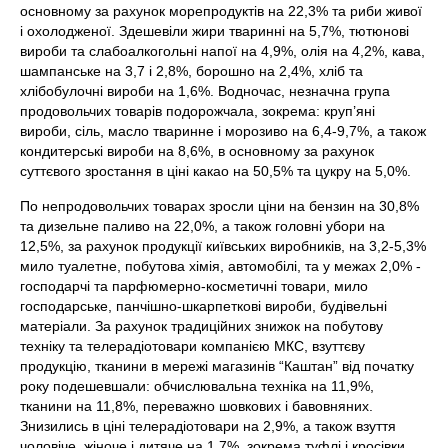
основному за рахунок морепродуктів на 22,3% та риби живої
і охолодженої. Здешевіли жири тваринні на 5,7%, тютюнові
вироби та слабоалкогольні напої на 4,9%, олія на 4,2%, кава,
шампанське на 3,7 і 2,8%, борошно на 2,4%, хліб та
хлібобулочні вироби на 1,6%. Водночас, незначна група
продовольчих товарів подорожчала, зокрема: круп’яні
вироби, сіль, масло тваринне і морозиво на 6,4-9,7%, а також
кондитерські вироби на 8,6%, в основному за рахунок
суттєвого зростання в ціні какао на 50,5% та цукру на 5,0%.
По непродовольчих товарах зросли ціни на бензин на 30,8%
та дизельне паливо на 22,0%, а також головні убори на
12,5%, за рахунок продукції київських виробників, на 3,2-5,3%
мило туалетне, побутова хімія, автомобілі, та у межах 2,0% -
господарчі та парфюмерно-коcметичні товари, мило
господарське, панчішно-шкарпеткові вироби, будівельні
матеріали. За рахунок традиційних знижок на побутову
техніку та телерадіотовари компанією МКС, взуттєву
продукцію, тканини в мережі магазинів “Каштан” від початку
року подешевшали: обчислювальна техніка на 11,9%,
тканини на 11,8%, переважно шовкових і бавовняних.
Знизились в ціні телерадіотовари на 2,9%, а також взуття
чоловіче, жіноче і дитяче на 1,7%, зокрема туфлі і кросівки.