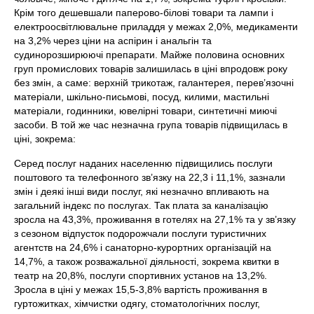
Крім того дешевшали паперово-білові товари та лампи і
електроосвітлювальне приладдя у межах 2,0%, медикаменти
на 3,2% через ціни на аспірин і анальгін та
судинорозширюючі препарати. Майже половина основних
груп промислових товарів залишилась в ціні впродовж року
без змін, а саме: верхній трикотаж, галантерея, перев’язочні
матеріали, шкільно-письмові, посуд, килими, мастильні
матеріали, годинники, ювелірні товари, синтетичні миючі
засоби. В той же час незначна група товарів підвищилась в
ціні, зокрема:
Серед послуг наданих населенню підвищились послуги
поштового та телефонного зв’язку на 22,3 і 11,1%, зазнали
змін і деякі інші види послуг, які незначно впливають на
загальний індекс по послугах. Так плата за каналізацію
зросла на 43,3%, проживання в готелях на 27,1% та у зв’язку
з сезоном відпусток подорожчали послуги туристичних
агентств на 24,6% і санаторно-курортних організацій на
14,7%, а також розважальної діяльності, зокрема квитки в
театр на 20,8%, послуги спортивних установ на 13,2%.
Зросла в ціні у межах 15,5-3,8% вартість проживання в
гуртожитках, хімчистки одягу, стоматологічних послуг,