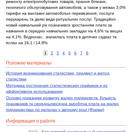
ремонту електропобутових товарів, прання білизни,
технічного обслуговування автомобілів, а також у межах 3,0%
тарифи на вантажні автомобільні перевезення, послуги
перукарень та деякі види ритуальних послуг. Традиційно
новий навчальний рік позначився зростанням плати за
навчання в середніх навчальних закладах на 4,6% та вищих
на 4,1%. Водночас, знизилась плата в дитячих садках та
яслах на 16,1 і 14,8%.
1
2
3
4
5
6
7
8
Похожие материалы
История возникновения статистики, предмет и метод
статистики
Методика построения статистических графиков и их
эффективное использование
Основні показники розвитку малих підприємств. Кількість
працівників та середньомісячна заробітна плата на малих
підприємствах по регіонах у звітному році (Форми)
Информация о работе
Харьковский национальный экономический