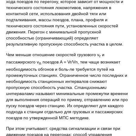
хода поездов по перегону, которое зависит от мощности и
технического состояния локомотивов, напряжения в
контактной сети, использования двойной тяги или
подталкивания, массы поездов, плана, профиля и
технического состояния пути, установленных скоростей
движения. Перегон с минимальной пропускной
способностью (ограничивающий) определяет
результативную пропускную способность участка в целом.
Чем меньше отношение скоростей грузового v
и
r
пассажирского v
поездов А = Vr/Vn, тем чаще возникает
n
необходимость обгонов и боль-ле требуется путей на
промежуточных станциях. Ограниченное число последних и
необходимость станционных интервалов снижают
пропускную способность участка.
Станционными
интервалами
называют минимальные промежутки времени
для выполнения операций по приему, отправлению или про
пуску поездов через станцию. Их определяют для каждого
подхода к станции отдельно для грузовых и пассажирских
поездов по утвержденной МПС методике.
При этом учитывают: средства сигнализации и связи при
движении поездов на перегонах; способ управления