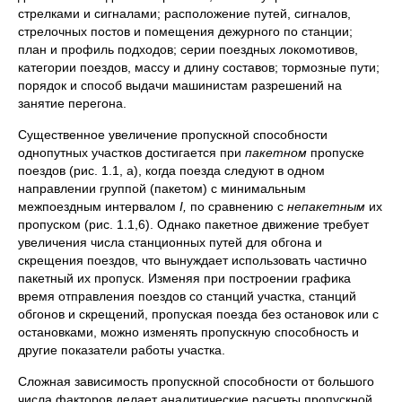
стрелками и сигналами; расположение путей, сигналов,
стрелочных постов и помещения дежурного по станции;
план и профиль подходов; серии поездных локомотивов,
категории поездов, массу и длину составов; тормозные пути;
порядок и способ выдачи машинистам разрешений на
занятие перегона.
Существенное увеличение пропускной способности
однопутных участков достигается при
пакетном
пропуске
поездов (рис. 1.1, а), когда поезда следуют в одном
направлении группой (пакетом) с минимальным
межпоездным интервалом
I,
по сравнению с
непакетным
их
пропуском (рис. 1.1,6). Однако пакетное движение требует
увеличения числа станционных путей для обгона и
скрещения поездов, что вынуждает использовать частично
пакетный их пропуск. Изменяя при построении графика
время отправления поездов со станций участка, станций
обгонов и скрещений, пропуская поезда без остановок или с
остановками, можно изменять пропускную способность и
другие показатели работы участка.
Сложная зависимость пропускной способности от большого
числа факторов делает аналитические расчеты пропускной