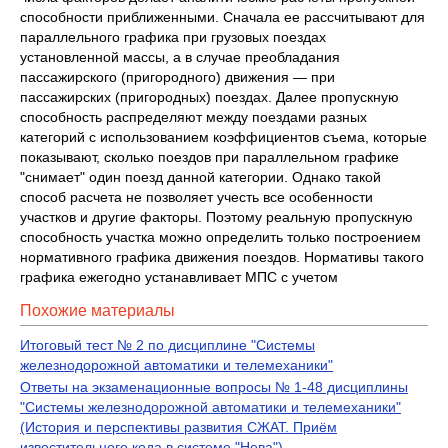
способности приближенными. Сначала ее рассчитывают для
параллельного графика при грузовых поездах
установленной массы, а в случае преобладания
пассажирского (пригородного) движения — при
пассажирских (пригородных) поездах. Далее пропускную
способность распределяют между поездами разных
категорий с использованием коэффициентов съема, которые
показывают, сколько поездов при параллельном графике
"снимает" один поезд данной категории. Однако такой
способ расчета не позволяет учесть все особенности
участков и другие факторы. Поэтому реальную пропускную
способность участка можно определить только построением
нормативного графика движения поездов. Нормативы такого
графика ежегодно устанавливает МПС с учетом
Похожие материалы
Итоговый тест № 2 по дисциплине "Системы
железнодорожной автоматики и телемеханики"
Ответы на экзаменационные вопросы № 1-48 дисциплины
"Системы железнодорожной автоматики и телемеханики"
(История и перспективы развития СЖАТ. Приём
известительного кода в системе "Нева")