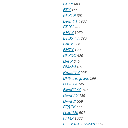
БГТУ
603
БГУ
155
БГУИР
391
БелГУТ
4908
БГЭУ
963
БНТУ
1070
БТЭУ ПК
689
БрГУ
179
ВНТУ
120
ВГУЭС
426
ВлГУ
645
ВМедА
611
ВолгГТУ
235
ВНУ им. Даля
166
ВЗФЭИ
245
ВятГСХА
101
ВятГГУ
139
ВятГУ
559
ГГДСК
171
ГомГМК
501
ГГМУ
1966
ГГТУ им. Сухого
4467