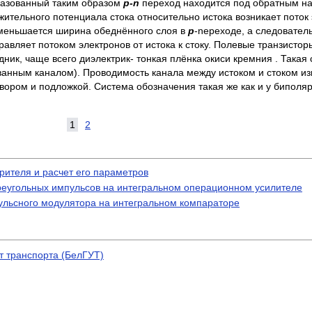
разованный таким образом
p-n
переход находится под обратным н
ительного потенциала стока относительно истока возникает поток 
меньшается ширина обеднённого слоя в
p
-nереходе, а следовател
равляет потоком электронов от истока к стоку. Полевые транзисто
ник, чаще всего диэлектрик- тонкая плёнка окиси кремния . Такая 
анным каналом). Проводимость канала между истоком и стоком и
вором и подложкой. Система обозначения такая же как и у биполя
1
2
рителя и расчет его параметров
реугольных импульсов на интегральном операционном усилителе
ульсного модулятора на интегральном компараторе
т транспорта (БелГУТ)