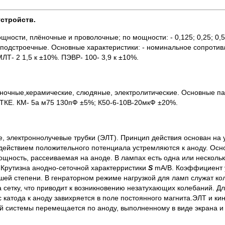
стройств.
ости, плёночные и проволочные; по мощности: - 0,125; 0,25; 0,5; 1
, подстроечные. Основные характеристики: - номинальное сопроти
Т- 2 1,5 к ±10%. ПЭВР- 100- 3,9 к ±10%.
ёночные,керамические, слюдяные, электролитические. Основные п
 ТКЕ. КМ- 5а м75 130пФ ±5%; К50-6-10В-20мкФ ±20%.
, электроннолучевые трубки (ЭЛТ). Принцип действия основан на
д действием положительного потенциала устремляются к аноду. Осн
щность, рассеиваемая на аноде. В лампах есть одна или нескольк
 Крутизна анодно-сеточной характерристики
S
mA/В. Коэффициент
ей степени. В генраторном режиме нагрузкой для ламп служат кол
а сетку, что приводит к возникновению незатухающих колебаний. Д
с катода к аноду завихряется в поле постоянного магнита.ЭЛТ и ки
ей системы перемещается по аноду, выполненному в виде экрана