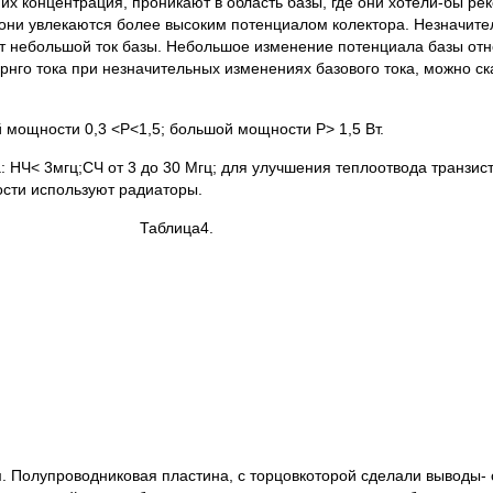
их концентрация, проникают в область базы, где они хотели-бы ре
 они увлекаются более высоким потенциалом колектора. Незначите
ет небольшой ток базы. Небольшое изменение потенциала базы от
нго тока при незначительных изменениях базового тока, можно ска
мощности 0,3 <P<1,5; большой мощности Р> 1,5 Вт.
 НЧ< 3мгц;СЧ от 3 до 30 Мгц; для улучшения теплоотвода транзист
сти используют радиаторы.
а4.
Полупроводниковая пластина, с торцовкоторой сделали выводы- ст