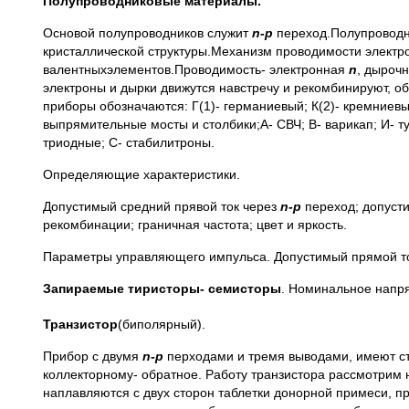
Полупроводниковые материалы.
Основой полупроводников служит
n-p
переход.Полупроводн
кристаллической структуры.Механизм проводимости электр
валентныхэлементов.Проводимость- электронная
n
, дыроч
электроны и дырки движутся навстречу и рекомбинируют, о
приборы обозначаются: Г(1)- германиевый; К(2)- кремниев
выпрямительные мосты и столбики;А- СВЧ; В- варикап; И- 
триодные; С- стабилитроны.
Определяющие характеристики.
Допустимый средний прявой ток через
n-p
переход; допуст
рекомбинации; граничная частота; цвет и яркость.
Параметры управляющего импульса. Допустимый прямой то
Запираемые тиристоры- семисторы
. Номинальное напр
Транзистор
(биполярный).
Прибор с двумя
n-p
перходами и тремя выводами, имеют ст
коллекторному- обратное. Работу транзистора рассмотрим
наплавляются с двух сторон таблетки донорной примеси, 