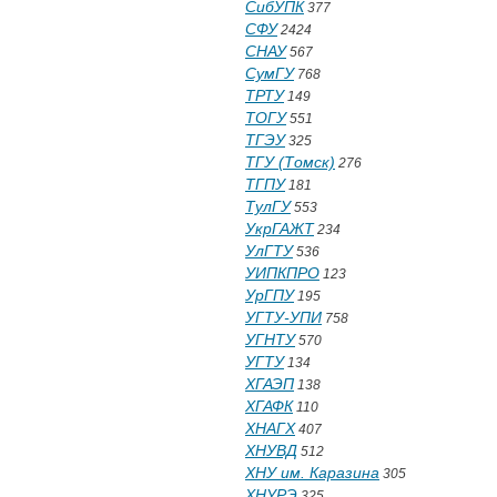
СибУПК
377
СФУ
2424
СНАУ
567
СумГУ
768
ТРТУ
149
ТОГУ
551
ТГЭУ
325
ТГУ (Томск)
276
ТГПУ
181
ТулГУ
553
УкрГАЖТ
234
УлГТУ
536
УИПКПРО
123
УрГПУ
195
УГТУ-УПИ
758
УГНТУ
570
УГТУ
134
ХГАЭП
138
ХГАФК
110
ХНАГХ
407
ХНУВД
512
ХНУ им. Каразина
305
ХНУРЭ
325