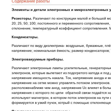
Содержание работы
Элементы и детали электронных и микроэлектронных у
Резисторы.
Различают по конструкции малой и большой мощн
20; 25; 50; 100; постоянного и переменного сопротивления
отклонение; температурный коэффициент сопротивления. МЛ
Конденсаторы.
Различают по виду диэлектрика- воздушные, бумажные, пл
напряжение; номинальная ёмкость; размер конденсаторов;
Электровакуумные приборы.
Различают электронные лампы усилительные, генераторные
электронов, которые вылетают из подогретого катода и по
напряжение имощность накала. Ток, напряжение анода и мо
напряжение на сетке можно управлять потоком электронов.
расположенаближе чем анод, напряжение Uc влияет в больш
напряжения с которого по цепи обратной связи подаётся н
используют магнетрон, в котором поток электронов на пути 
формируется в узкий пучок, котрый с помощью отклоняющ