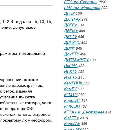
ГГУ им. Скорины
1590
ГМА им. Макарова
299
ДГПУ
159
ДальГАУ
279
; 2 Вт и далее - 5; 10; 15;
ДВГГУ
134
вление; допустимое
ДВГМУ
408
ДВГТУ
936
ДВГУПС
305
ДВФУ
949
араметры: номинальное
ДонГТУ
498
ДИТМ МНТУ
109
ИвГМА
488
ИГХТУ
131
ИжГТУ
145
 управлении потоком
КемГППК
171
овные параметры- ток,
КемГУ
508
о сеток, изменяя
КГМТУ
270
 усиления
m
-
сетка
КировАТ
147
ебательные контура, часть
КГКСЭП
407
ля генератора СВЧ
КГТА им. Дегтярева
174
нескопах поток электронов
КнАГТУ
2910
 и покрытому люминофором.
КрасГАУ
345
КрасГМУ
629