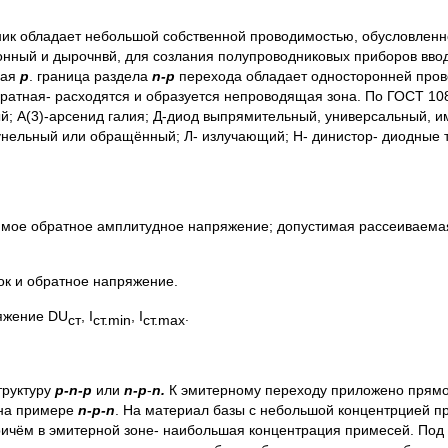
ик обладает небольшой собственной проводимостью, обусловлен
онный и дырочнвй, для созлания полупроводниковых приборов ввод
ная
р
. граница раздела
n-p
перехода обладает односторонней про
братная- расходятся и образуется непроводящая зона. По ГОСТ 1
ый; А(3)-арсенид галия; Д-диод выпрямительный, универсальный, и
тунельный или обращённый; Л- излучающий; Н- динистор- диодные 
имое обратное амплитудное напряжение; допустимая рассеиваема
к и обратное напряжение.
яжение DU
, I
, I
.
ст
ст.min
ст.max
руктуру
p-n-p
или
n-p
-
n.
К эмитерному переходу приложено прямо
 на примере
n-p-n
. На материал базы с небольшой концентрцией п
причём в эмитерной зоне- наибольшая концентрация примесей. Под