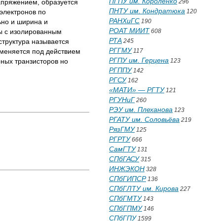
ПГПУ им. Короленко
апряжением, образуется
296
ПНТУ им. Кондратюка
электронов по
120
РАНХиГС
ьно и ширина и
190
РОАТ МИИТ
ры с изолированным
608
РТА
структура называется
245
РГГМУ
зменяется под действием
117
РГПУ им. Герцена
рных транзисторов но
123
РГППУ
142
РГСУ
162
«МАТИ» — РГТУ
121
РГУНиГ
260
РЭУ им. Плеханова
123
РГАТУ им. Соловьёва
219
РязГМУ
125
РГРТУ
666
СамГТУ
131
СПбГАСУ
315
ИНЖЭКОН
328
СПбГИПСР
136
СПбГЛТУ им. Кирова
227
СПбГМТУ
143
СПбГПМУ
146
СПбГПУ
1599