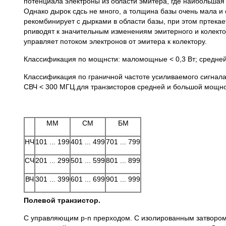
потенциала электроны из области эмитера, где наибольшая 
Однако дырок сдсь не много, а толщина базы очень мала и
рекомбинирует с дырками в области базы, при этом пртека
рпиводят к значительным изменениям эмитерного и колектор
управляет потоком электронов от эмитера к колектору.
Классификация по мощнсти: маломощные < 0,3 Вт; средней 
Классификация по граничной частоте усиливаемого сигнала:
СВЧ < 300 МГЦ.для транзисторов средней и большой мощно
Таблиц
ММ
СМ
БМ
НЧ
101 ... 199
401 ... 499
701 ... 799
СЧ
201 ... 299
501 ... 599
801 ... 899
ВЧ
301 ... 399
601 ... 699
901 ... 999
Полевой транзистор.
С управляющим p-n прерходом. С изолированным затвором. 