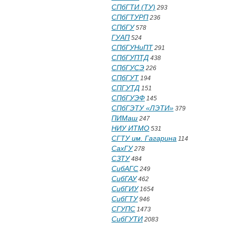
СПбГТИ (ТУ)
293
СПбГТУРП
236
СПбГУ
578
ГУАП
524
СПбГУНиПТ
291
СПбГУПТД
438
СПбГУСЭ
226
СПбГУТ
194
СПГУТД
151
СПбГУЭФ
145
СПбГЭТУ «ЛЭТИ»
379
ПИМаш
247
НИУ ИТМО
531
СГТУ им. Гагарина
114
СахГУ
278
СЗТУ
484
СибАГС
249
СибГАУ
462
СибГИУ
1654
СибГТУ
946
СГУПС
1473
СибГУТИ
2083