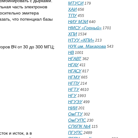
комбинировать с дырками.
МТУСИ
179
льная часть электронов
ХАИ
656
носительно эмитера
ТПУ
455
зать, что потенциал базы
НИУ МЭИ
640
НМСУ «Горный»
1701
ХПИ
1534
НТУУ «КПИ»
213
НУК им. Макарова
оров ВЧ от 30 до 300 МГЦ;
543
НВ
1001
НГАВТ
362
НГАУ
411
НГАСУ
817
НГМУ
665
НГПУ
214
НГТУ
4610
НГУ
1993
НГУЭУ
499
НИИ
201
ОмГТУ
302
ОмГУПС
230
СПбПК №4
115
ПГУПС
ок и исток, а в
2489