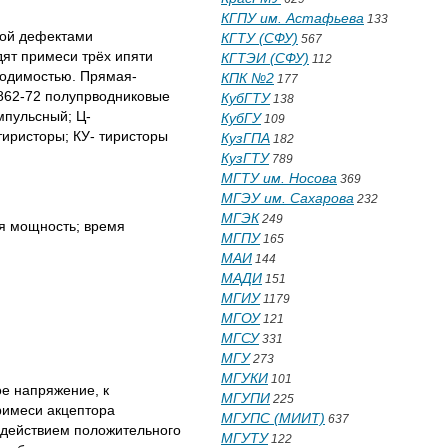
КГПУ им. Астафьева
133
ной дефектами
КГТУ (СФУ)
567
ят примеси трёх ипяти
КГТЭИ (СФУ)
112
водимостью. Прямая-
КПК №2
177
0862-72 полупрводниковые
КубГТУ
138
мпульсный; Ц-
КубГУ
109
тиристоры; КУ- тиристоры
КузГПА
182
КузГТУ
789
МГТУ им. Носова
369
МГЭУ им. Сахарова
232
МГЭК
249
я мощность; время
МГПУ
165
МАИ
144
МАДИ
151
МГИУ
1179
МГОУ
121
МГСУ
331
МГУ
273
МГУКИ
101
е напряжение, к
МГУПИ
225
римеси акцептора
МГУПС (МИИТ)
637
 действием положительного
МГУТУ
122