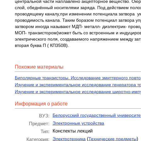
центральной части наплавлено акцепторное вещество. Ою
слой, обеднённый носителями заряда. Под действием полож
проводящему каналу,при изменении потенциала затвора у
проводимость канала. Таким боразом потенциал затвора уп
затвором иногда называют МДП- металл- диэлектрик- провод
МОП- транзистором(может быть со встроенным и индуциров
электрического поля, создаваемого напряжением между зат
вторая буква П ( КП350В).
Похожие материалы
Биполярные транзисторы. Исследование эмиттерного повто
Изучение и экспериментальное исследование генератора т
Изучение и экспериментальное исследование широтно-имп
Информация о работе
Белорусский государственный университе
ВУЗ:
Электронные устройства
Предмет:
Конспекты лекций
Тип:
(
)
Электротехника
Технические предметы
Категория: