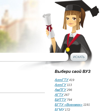
Выбери свой ВУЗ
АлтГТУ
419
АлтГУ
113
АмПГУ
296
АГТУ
267
БИТТУ
794
БГТУ «Военмех»
1191
БГМУ
172