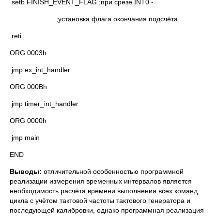
setb FINISH_EVENT_FLAG ;при срезе INT0 -
;установка флага окончания подсчёта
reti
ORG 0003h
jmp ex_int_handler
ORG 000Bh
jmp timer_int_handler
ORG 0000h
jmp main
END
Выводы:
отличительной особенностью программной
реализации измерения временных интервалов является
необходимость расчёта времени выполнения всех команд
цикла с учётом тактовой частоты тактового генератора и
последующей калибровки, однако программная реализация