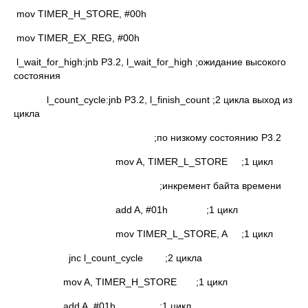
mov TIMER_H_STORE, #00h
mov TIMER_EX_REG, #00h
l_wait_for_high:jnb P3.2, l_wait_for_high ;ожидание высокого
состояния
l_count_cycle:jnb P3.2, l_finish_count ;2 цикла выход из
цикла
;по низкому состоянию P3.2
mov A, TIMER_L_STORE ;1 цикл
;инкремент байта времени
add A, #01h ;1 цикл
mov TIMER_L_STORE, A ;1 цикл
jnc l_count_cycle ;2 цикла
mov A, TIMER_H_STORE ;1 цикл
add A, #01h ;1 цикл