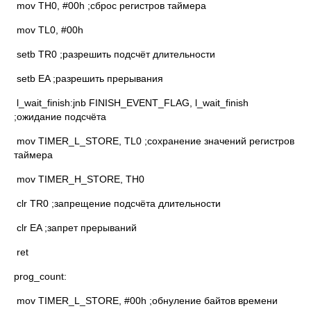
mov TH0, #00h ;сброс регистров таймера
mov TL0, #00h
setb TR0 ;разрешить подсчёт длительности
setb EA ;разрешить прерывания
l_wait_finish:jnb FINISH_EVENT_FLAG, l_wait_finish
;ожидание подсчёта
mov TIMER_L_STORE, TL0 ;сохранение значений регистров
таймера
mov TIMER_H_STORE, TH0
clr TR0 ;запрещение подсчёта длительности
clr EA ;запрет прерываний
ret
prog_count:
mov TIMER_L_STORE, #00h ;обнуление байтов времени