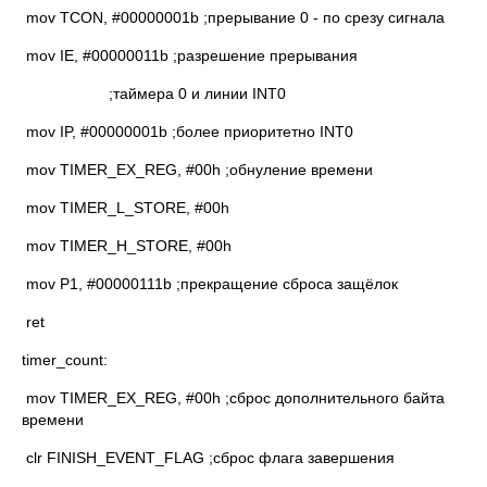
mov TCON, #00000001b ;прерывание 0 - по срезу сигнала
mov IE, #00000011b ;разрешение прерывания
;таймера 0 и линии INT0
mov IP, #00000001b ;более приоритетно INT0
mov TIMER_EX_REG, #00h ;обнуление времени
mov TIMER_L_STORE, #00h
mov TIMER_H_STORE, #00h
mov P1, #00000111b ;прекращение сброса защёлок
ret
timer_count:
mov TIMER_EX_REG, #00h ;сброс дополнительного байта
времени
clr FINISH_EVENT_FLAG ;сброс флага завершения