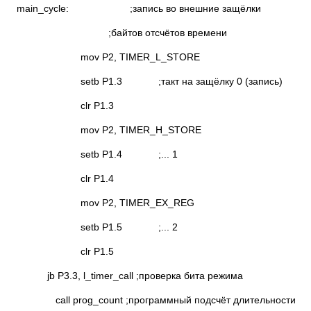
main_cycle: ;запись во внешние защёлки
;байтов отсчётов времени
mov P2, TIMER_L_STORE
setb P1.3 ;такт на защёлку 0 (запись)
clr P1.3
mov P2, TIMER_H_STORE
setb P1.4 ;... 1
clr P1.4
mov P2, TIMER_EX_REG
setb P1.5 ;... 2
clr P1.5
jb P3.3, l_timer_call ;проверка бита режима
call prog_count ;программный подсчёт длительности