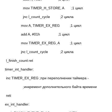
mov TIMER_H_STORE, A ;1 цикл
jnc l_count_cycle ;2 цикла
mov A, TIMER_EX_REG ;1 цикл
add A, #01h ;1 цикл
mov TIMER_EX_REG, A ;1 цикл
jnc l_count_cycle ;2 цикла
l_finish_count:ret
timer_int_handler:
inc TIMER_EX_REG ;при переполнении таймера -
;инкремент дополнительного байта времени
reti
ex_int_handler: