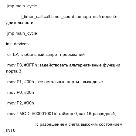
jmp main_cycle
l_timer_call:call timer_count ;аппаратный подсчёт
длительности
jmp main_cycle
init_devices:
clr EA ;глобальный запрет прерываний
mov P3, #0FFh ;задействовать альтернативные функции
порта 3
mov P1, #00h ;все остальные порты - выходные
mov P0, #00h
mov P2, #00h
mov TMOD, #00001001b ;таймер 0, как 16-разрядный,
;с разрешением счёта высоким состоянием
INT0