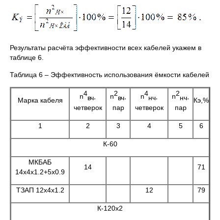
Результаты расчёта эффективности всех кабелей укажем в
таблице 6.
Таблица 6 – Эффективность использования ёмкости кабелей
4
2
4
2
n
,
n
,
n
,
n
,
вч
вч
нч
нч
Марка кабеля
Кэ,%
четверок
пар
четверок
пар
1
2
3
4
5
6
К-60
МКБАБ
14
71
14x4x1.2+5x0.9
ТЗАП 12x4x1.2
12
79
К-120x2