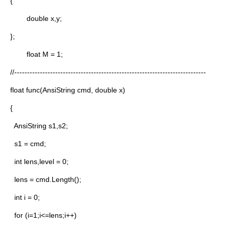
{
double x,y;
};
float M = 1;
//---------------------------------------------------------------------------
float func(AnsiString cmd, double x)
{
AnsiString s1,s2;
s1 = cmd;
int lens,level = 0;
lens = cmd.Length();
int i = 0;
for (i=1;i<=lens;i++)