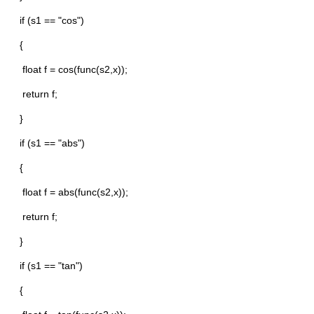
if (s1 == "cos")
{
float f = cos(func(s2,x));
return f;
}
if (s1 == "abs")
{
float f = abs(func(s2,x));
return f;
}
if (s1 == "tan")
{