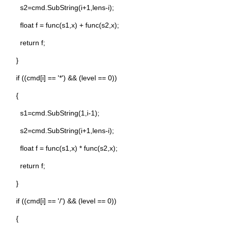
s2=cmd.SubString(i+1,lens-i);
float f = func(s1,x) + func(s2,x);
return f;
}
if ((cmd[i] == '*') && (level == 0))
{
s1=cmd.SubString(1,i-1);
s2=cmd.SubString(i+1,lens-i);
float f = func(s1,x) * func(s2,x);
return f;
}
if ((cmd[i] == '/') && (level == 0))
{