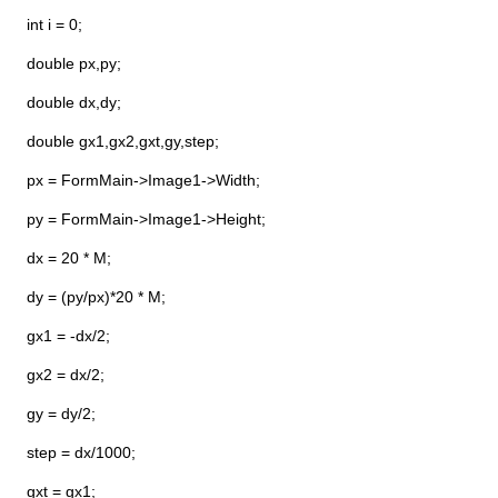
int i = 0;
double px,py;
double dx,dy;
double gx1,gx2,gxt,gy,step;
px = FormMain->Image1->Width;
py = FormMain->Image1->Height;
dx = 20 * M;
dy = (py/px)*20 * M;
gx1 = -dx/2;
gx2 = dx/2;
gy = dy/2;
step = dx/1000;
gxt = gx1;