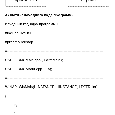
3 Листинг исходного кода программы.
Исходный код ядра программы:
#include <vcl.h>
#pragma hdrstop
//---------------------------------------------------------------------------
USEFORM("Main.cpp", FormMain);
USEFORM("About.cpp", Fa);
//---------------------------------------------------------------------------
WINAPI WinMain(HINSTANCE, HINSTANCE, LPSTR, int)
{
try
{