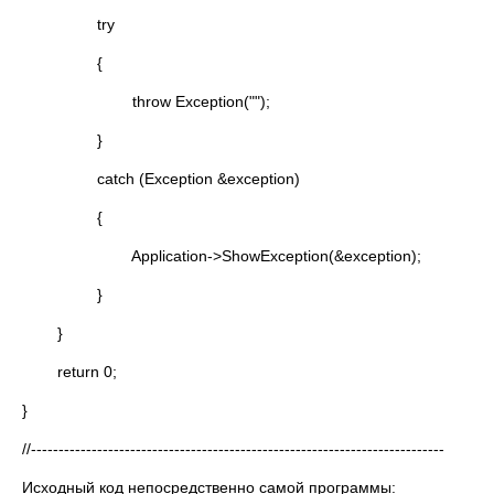
try
{
throw Exception("");
}
catch (Exception &exception)
{
Application->ShowException(&exception);
}
}
return 0;
}
//---------------------------------------------------------------------------
Исходный код непосредственно самой программы: