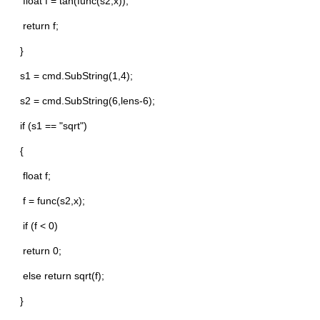
float f = tan(func(s2,x));
return f;
}
s1 = cmd.SubString(1,4);
s2 = cmd.SubString(6,lens-6);
if (s1 == "sqrt")
{
float f;
f = func(s2,x);
if (f < 0)
return 0;
else return sqrt(f);
}