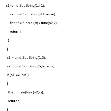
s1=cmd.SubString(1,i-1);
s2=cmd.SubString(i+1,lens-i);
float f = func(s1,x) / func(s2,x);
return f;
}
}
s1 = cmd.SubString(1,3);
s2 = cmd.SubString(5,lens-5);
if (s1 == "sin")
{
float f = sin(func(s2,x));
return f;
}