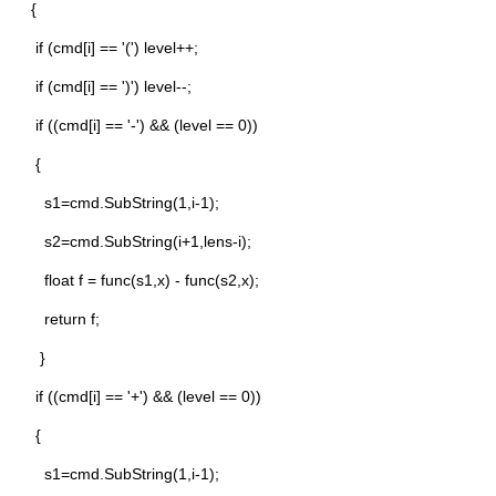
{
if (cmd[i] == '(') level++;
if (cmd[i] == ')') level--;
if ((cmd[i] == '-') && (level == 0))
{
s1=cmd.SubString(1,i-1);
s2=cmd.SubString(i+1,lens-i);
float f = func(s1,x) - func(s2,x);
return f;
}
if ((cmd[i] == '+') && (level == 0))
{
s1=cmd.SubString(1,i-1);