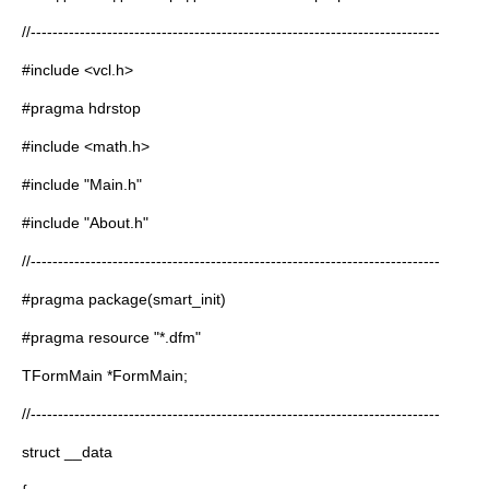
//---------------------------------------------------------------------------
#include <vcl.h>
#pragma hdrstop
#include <math.h>
#include "Main.h"
#include "About.h"
//---------------------------------------------------------------------------
#pragma package(smart_init)
#pragma resource "*.dfm"
TFormMain *FormMain;
//---------------------------------------------------------------------------
struct __data