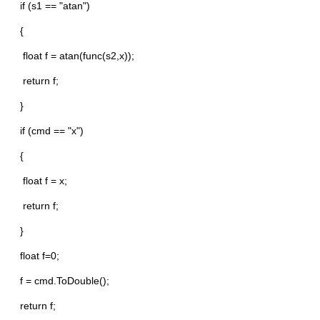
if (s1 == "atan")
{
float f = atan(func(s2,x));
return f;
}
if (cmd == "x")
{
float f = x;
return f;
}
float f=0;
f = cmd.ToDouble();
return f;