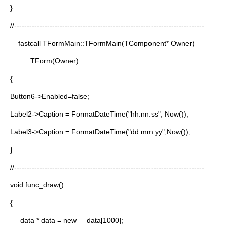
}
//---------------------------------------------------------------------------
__fastcall TFormMain::TFormMain(TComponent* Owner)
: TForm(Owner)
{
Button6->Enabled=false;
Label2->Caption = FormatDateTime("hh:nn:ss", Now());
Label3->Caption = FormatDateTime("dd:mm:yy",Now());
}
//---------------------------------------------------------------------------
void func_draw()
{
__data * data = new __data[1000];