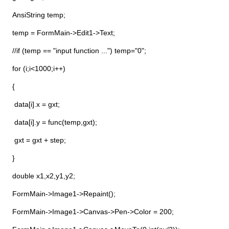
AnsiString temp;
temp = FormMain->Edit1->Text;
//if (temp == "input function ...") temp="0";
for (i;i<1000;i++)
{
data[i].x = gxt;
data[i].y = func(temp,gxt);
gxt = gxt + step;
}
double x1,x2,y1,y2;
FormMain->Image1->Repaint();
FormMain->Image1->Canvas->Pen->Color = 200;