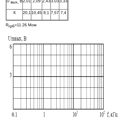
U
В
2,01
2,09
2,43
3,03
3,33
вых,
К
20,1
10,45
8,1
7,57
7,4
R
=11.26 Мом
rp6