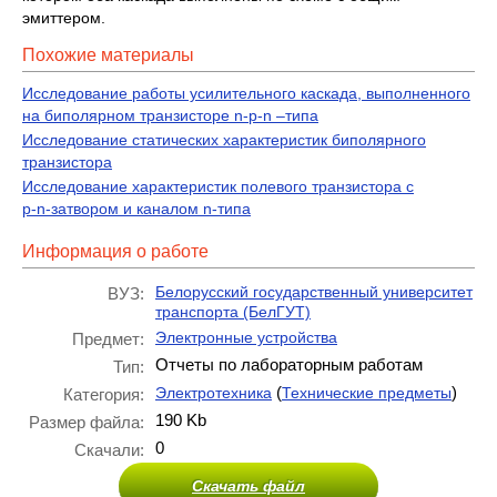
эмиттером.
Похожие материалы
Исследование работы усилительного каскада, выполненного
на биполярном транзисторе n-p-n –типа
Исследование статических характеристик биполярного
транзистора
Исследование характеристик полевого транзистора с
p‑n‑затвором и каналом n‑типа
Информация о работе
Белорусский государственный университет
ВУЗ:
транспорта (БелГУТ)
Электронные устройства
Предмет:
Отчеты по лабораторным работам
Тип:
(
)
Электротехника
Технические предметы
Категория:
190 Kb
Размер файла:
0
Скачали:
Скачать файл