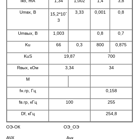
Iко, mA
1,34
1,002
1,4
3,8
Umвх, В
-
3,33
0,001
0,8
15,2*10
3
Umвых, В
1,003
0,8
0,7
Ku
66
0,3
800
0,875
KuS
19,87
700
Rвых, кОм
3,34
34
М
fн.гр, Гц
0,158
fв.гр, кГц
100
255
Df, кГц
254,8
ОЭ-ОК ОЭ_ОЭ
АЧХ Ачх