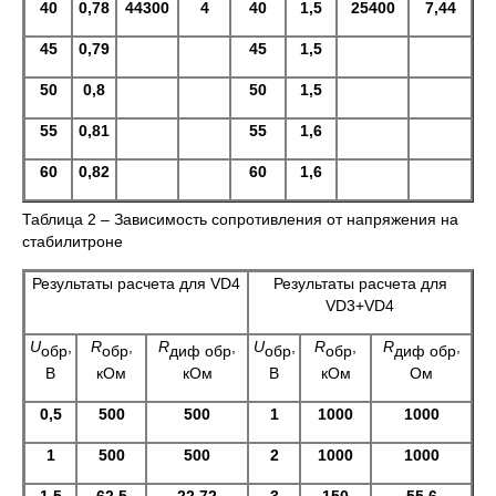
40
0,78
44300
4
40
1,5
25400
7,44
45
0,79
45
1,5
50
0,8
50
1,5
55
0,81
55
1,6
60
0,82
60
1,6
Таблица 2 – Зависимость сопротивления от напряжения на
стабилитроне
Результаты расчета для VD4
Результаты расчета для
VD3+VD4
U
,
R
,
R
,
U
,
R
,
R
,
обр
обр
диф обр
обр
обр
диф обр
В
кОм
кОм
В
кОм
Ом
0,5
500
500
1
1000
1000
1
500
500
2
1000
1000