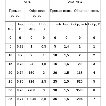
VD4
VD3+VD4
Прямая
Обратная
Прямая ветвь
Обратная ветвь
ветвь
ветвь
Iпр,
Uпр,
Iобр,
Uобр,
Iпр, мА
Uпр, В
Iобр, мкА
Uобр, В
мА
В
мкА
В
0
0
0
0
0
0
0
0
5
0,68
1
0,5
5
1,4
1
1
10
0,7
2
1
10
1,5
2
2
15
0,73
24
1,5
15
1,6
20
3
20
0,74
160
2
20
1,5
168
4
25
0,75
726
2,5
25
1,5
820
5
30
0,76
2280
3
30
1,5
3500
6
35
0,77
10940
3,5
35
1,5
12040
7