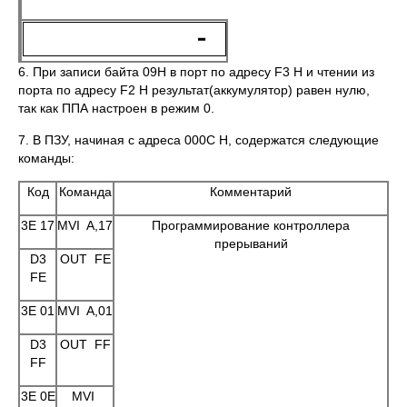
6. При записи байта 09Н в порт по адресу F3 H и чтении из
порта по адресу F2 H результат(аккумулятор) равен нулю,
так как ППА настроен в режим 0.
7. В ПЗУ, начиная с адреса 000C H, содержатся следующие
команды:
Код
Команда
Комментарий
3E 17
MVI A,17
Программирование контроллера
прерываний
D3
OUT FE
FE
3E 01
MVI A,01
D3
OUT FF
FF
3E 0E
MVI