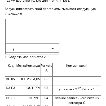
- 17FF доступна только для чтения (ПЗУ).
Запуск иллюстративной программы вызывает следующую
индикацию
3. Содержимое регистра А
Код
Метка
Команда
Регистр
Комментарий
А
3E 05
ILL
MVI A,05
05
D3 F3
OUT PPI
05
-го
установка 2
бита в 1
DB F2
IN PPI
04
Чтение записанного бита из
регистра С