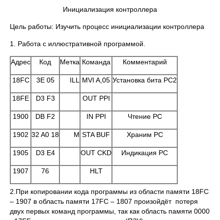
Инициализация контроллера
Цель работы: Изучить процесс инициализации контроллера
1. Работа с иллюстративной программой.
Адрес
Код
Метка
Команда
Комментарий
18FC
3E 05
ILL
MVI A,05
Установка бита РС2
18FE
D3 F3
OUT PPI
1900
DB F2
IN PPI
Чтение РС
1902
32 A0 18
M
STA BUF
Храним РС
1905
D3 E4
OUT CKD
Индикация РС
1907
76
HLT
2.При копировании кода программы из области памяти 18FC
– 1907 в область памяти 17FC – 1807 произойдёт потеря
двух первых команд программы, так как область памяти 0000