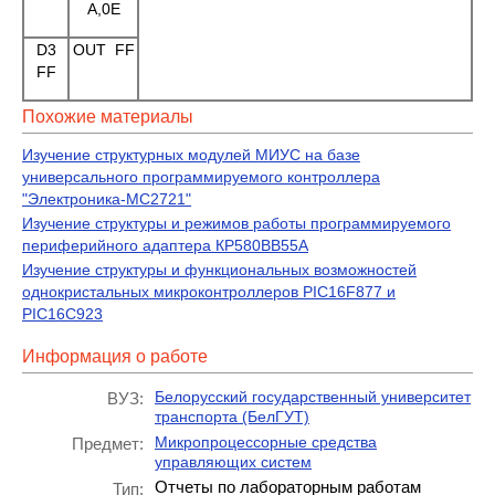
A,0E
D3
OUT FF
FF
Похожие материалы
Изучение структурных модулей МИУС на базе
универсального программируемого контроллера
"Электроника-МС2721"
Изучение структуры и режимов работы программируемого
периферийного адаптера КР580ВВ55А
Изучение структуры и функциональных возможностей
однокристальных микроконтроллеров PIC16F877 и
PIC16C923
Информация о работе
Белорусский государственный университет
ВУЗ:
транспорта (БелГУТ)
Микропроцессорные средства
Предмет:
управляющих систем
Отчеты по лабораторным работам
Тип: