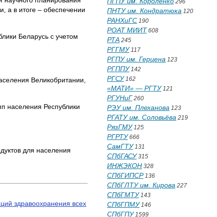
я научного планирования
ПГПУ им. Короленко
296
 а в итоге – обеспечении
ПНТУ им. Кондратюка
120
РАНХиГС
190
РОАТ МИИТ
608
лики Беларусь с учетом
РТА
245
РГГМУ
117
РГПУ им. Герцена
123
РГППУ
142
РГСУ
162
населения Великобритании,
«МАТИ» — РГТУ
121
РГУНиГ
260
пп населения Республики
РЭУ им. Плеханова
123
РГАТУ им. Соловьёва
219
РязГМУ
125
РГРТУ
666
СамГТУ
131
дуктов для населения
СПбГАСУ
315
ИНЖЭКОН
328
СПбГИПСР
136
СПбГЛТУ им. Кирова
227
СПбГМТУ
143
ций здравоохранения всех
СПбГПМУ
146
СПбГПУ
1599