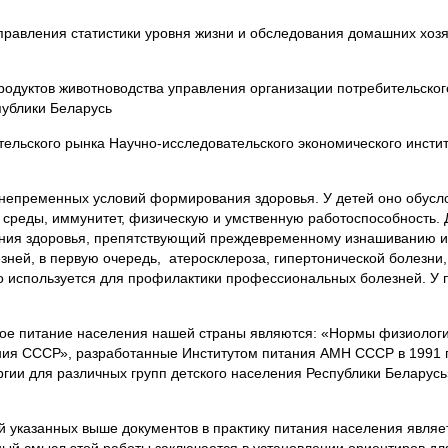
я статистики уровня жизни и обследования домашних хозяй
животноводства управления организации потребительского
публики Беларусь
ого рынка Научно-исследовательского экономического инстит
 непременных условий формирования здоровья. У детей оно обусл
среды, иммунитет, физическую и умственную работоспособность. 
ения здоровья, препятствующий преждевременному изнашиванию и
й, в первую очередь, атеросклероза, гипертонической болезни, 
 используется для профилактики профессиональных болезней. У
е питание населения нашей страны являются: «Нормы физиологич
ния СССР», разработанные Институтом питания АМН СССР в 1991 г
гии для различных групп детского населения Республики Беларус
указанных выше документов в практику питания населения являе