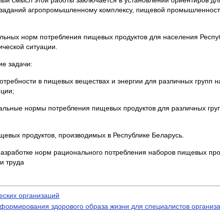
ый смысл этой работы заключается в установлении ориентиров дл
 заданий агропромышленному комплексу, пищевой промышленности,
льных норм потребления пищевых продуктов для населения Респуб
ической ситуации.
е задачи:
отребности в пищевых веществах и энергии для различных групп 
ции;
нальные нормы потребления пищевых продуктов для различных гру
ищевых продуктов, производимых в Республике Беларусь.
разработке норм рационального потребления наборов пищевых про
и труда
еских организаций
формирования здорового образа жизни для специалистов организа