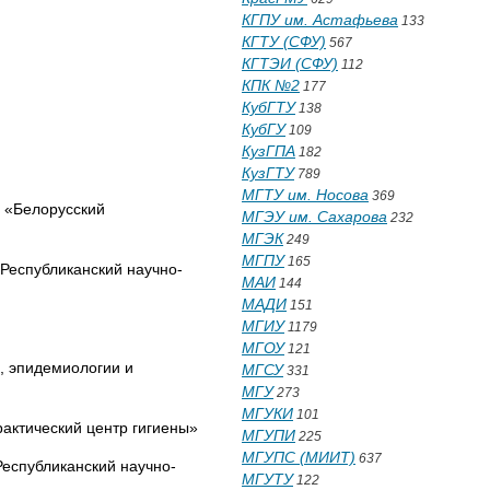
КГПУ им. Астафьева
133
КГТУ (СФУ)
567
КГТЭИ (СФУ)
112
КПК №2
177
КубГТУ
138
КубГУ
109
КузГПА
182
КузГТУ
789
МГТУ им. Носова
369
«Белорусский
МГЭУ им. Сахарова
232
МГЭК
249
МГПУ
165
спубликанский научно-
МАИ
144
МАДИ
151
МГИУ
1179
МГОУ
121
 эпидемиологии и
МГСУ
331
МГУ
273
МГУКИ
101
тический центр гигиены»
МГУПИ
225
МГУПС (МИИТ)
637
публиканский научно-
МГУТУ
122