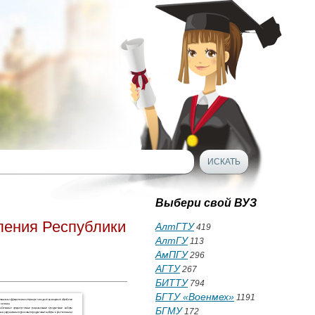
Выбери свой ВУЗ
ления Республики
АлтГТУ
419
АлтГУ
113
АмПГУ
296
АГТУ
267
БИТТУ
794
БГТУ «Военмех»
1191
БГМУ
172