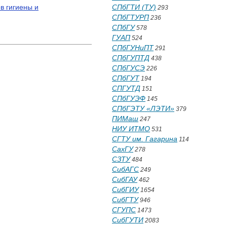
в гигиены и
СПбГТИ (ТУ)
293
СПбГТУРП
236
СПбГУ
578
ГУАП
524
СПбГУНиПТ
291
СПбГУПТД
438
СПбГУСЭ
226
СПбГУТ
194
СПГУТД
151
СПбГУЭФ
145
СПбГЭТУ «ЛЭТИ»
379
ПИМаш
247
НИУ ИТМО
531
СГТУ им. Гагарина
114
СахГУ
278
СЗТУ
484
СибАГС
249
СибГАУ
462
СибГИУ
1654
СибГТУ
946
СГУПС
1473
СибГУТИ
2083