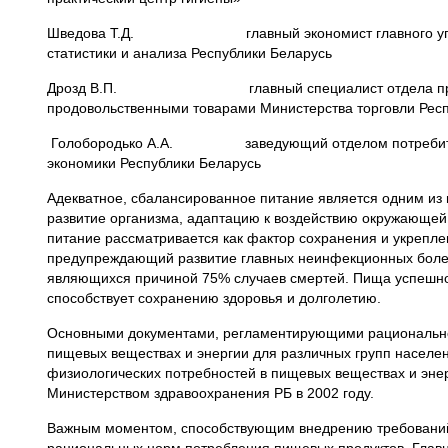
Шведова Т.Д. главный экономист главного управлени
статистики и анализа Республики Беларусь
Дрозд В.П. главный специалист отдела продуктов 
продовольственными товарами Министерства торговли Рес
Голобородько А.А. заведующий отделом потребительск
экономики Республики Беларусь
Адекватное, сбалансированное питание является одним из
развитие организма, адаптацию к воздействию окружающей 
питание рассматривается как фактор сохранения и укрепл
предупреждающий развитие главных неинфекционных болезне
являющихся причиной 75% случаев смертей. Пища успешно
способствует сохранению здоровья и долголетию.
Основными документами, регламентирующими рационально
пищевых веществах и энергии для различных групп населе
физиологических потребностей в пищевых веществах и энер
Министерством здравоохранения РБ в 2002 году.
Важным моментом, способствующим внедрению требований 