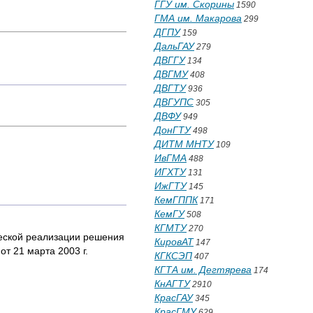
ГГУ им. Скорины
1590
ГМА им. Макарова
299
ДГПУ
159
ДальГАУ
279
ДВГГУ
134
ДВГМУ
408
ДВГТУ
936
ДВГУПС
305
ДВФУ
949
ДонГТУ
498
ДИТМ МНТУ
109
ИвГМА
488
ИГХТУ
131
ИжГТУ
145
КемГППК
171
КемГУ
508
КГМТУ
270
ческой реализации решения
КировАТ
147
т 21 марта 2003 г.
КГКСЭП
407
КГТА им. Дегтярева
174
КнАГТУ
2910
КрасГАУ
345
КрасГМУ
629