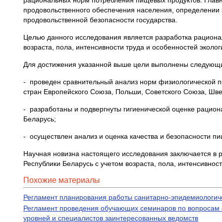
рациональных норм потребления пищевых продуктов. Главн
продовольственного обеспечения населения, определении
продовольственной безопасности государства.
Целью данного исследования является разработка рациона
возраста, пола, интенсивности труда и особенностей эколог
Для достижения указанной выше цели выполнены следующи
- проведен сравнительный анализ норм физиологической п
стран Европейского Союза, Польши, Советского Союза, Шве
- разработаны и подвергнуты гигиенической оценке рацио
Беларусь;
- осуществлен анализ и оценка качества и безопасности п
Научная новизна настоящего исследования заключается в 
Республики Беларусь с учетом возраста, пола, интенсивност
Похожие материалы
Регламент планирования работы санитарно-эпидемиологич
Регламент проведения обучающих семинаров по вопросам 
уровней и специалистов заинтересованных ведомств