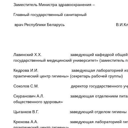
Заместитель Министра здравоохранения –
Главный государственный санитарный
врач Республики Беларусь В.И.Ключ
Лавинский Х.Х. заведующий кафедрой общей гигиены
государственный медицинский университет» (заместитель 
Кедрова И.И. заведующая лабораторией изучения ст
практический центр гигиены» (секретарь рабочей группы)
Соколов С.М. директор государственного учреждени
Скуранович А.Л. заведующая отделением питания гос
общественного здоровья»
Цыганков В.Г. заведующий отделом гигиены питания 
Крюкова А.А. заведующая лабораторией гигиены дете
практический центр гигиены»