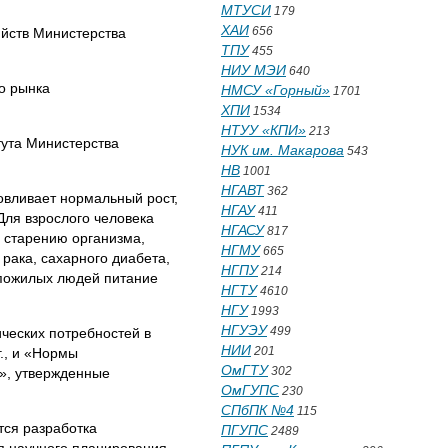
МТУСИ
179
ХАИ
656
ств Министерства
ТПУ
455
НИУ МЭИ
640
 рынка
НМСУ «Горный»
1701
ХПИ
1534
НТУУ «КПИ»
213
ута Министерства
НУК им. Макарова
543
НВ
1001
НГАВТ
362
овливает нормальный рост,
НГАУ
411
Для взрослого человека
НГАСУ
817
 старению организма,
НГМУ
665
рака, сахарного диабета,
НГПУ
214
 пожилых людей питание
НГТУ
4610
НГУ
1993
НГУЭУ
499
еских потребностей в
НИИ
201
., и «Нормы
ОмГТУ
302
ь», утвержденные
ОмГУПС
230
СПбПК №4
115
тся разработка
ПГУПС
2489