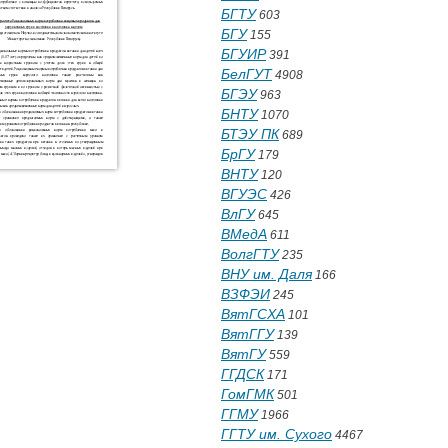
БГТУ
603
БГУ
155
БГУИР
391
БелГУТ
4908
БГЭУ
963
БНТУ
1070
БТЭУ ПК
689
БрГУ
179
ВНТУ
120
ВГУЭС
426
ВлГУ
645
ВМедА
611
ВолгГТУ
235
ВНУ им. Даля
166
ВЗФЭИ
245
ВятГСХА
101
ВятГГУ
139
ВятГУ
559
ГГДСК
171
ГомГМК
501
ГГМУ
1966
ГГТУ им. Сухого
4467