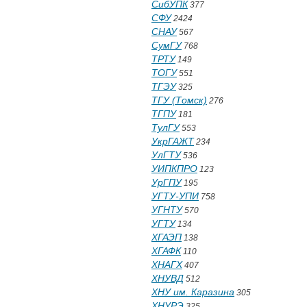
СибУПК
377
СФУ
2424
СНАУ
567
СумГУ
768
ТРТУ
149
ТОГУ
551
ТГЭУ
325
ТГУ (Томск)
276
ТГПУ
181
ТулГУ
553
УкрГАЖТ
234
УлГТУ
536
УИПКПРО
123
УрГПУ
195
УГТУ-УПИ
758
УГНТУ
570
УГТУ
134
ХГАЭП
138
ХГАФК
110
ХНАГХ
407
ХНУВД
512
ХНУ им. Каразина
305
ХНУРЭ
325