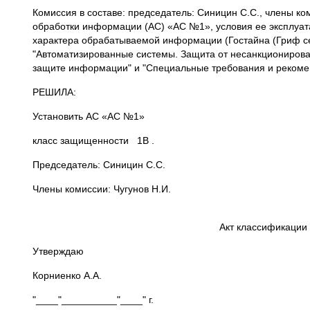
Комиссия в составе: председатель: Синицин С.С., члены к
обработки информации (АС) «АС №1», условия ее эксплуата
характера обрабатываемой информации (Гостайна (Гриф се
"Автоматизированные системы. Защита от несанкционирова
защите информации" и "Специальные требования и рекоме
РЕШИЛА:
Установить АС «АС №1»
класс защищенности 1В .
Председатель: Синицин С.С.
Члены комиссии: Чугунов Н.И.
Акт классификации
Утверждаю
Корниенко А.А.
"____"__________"____" г.