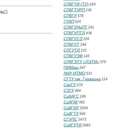
СПбГТИ (ТУ)
293
СПбГТУРП
236
ды")
СПбГУ
578
ГУАП
524
СПбГУНиПТ
291
СПбГУПТД
438
СПбГУСЭ
226
СПбГУТ
194
СПГУТД
151
СПбГУЭФ
145
СПбГЭТУ «ЛЭТИ»
379
ПИМаш
247
НИУ ИТМО
531
СГТУ им. Гагарина
114
СахГУ
278
СЗТУ
484
СибАГС
249
СибГАУ
462
СибГИУ
1654
СибГТУ
946
СГУПС
1473
СибГУТИ
2083