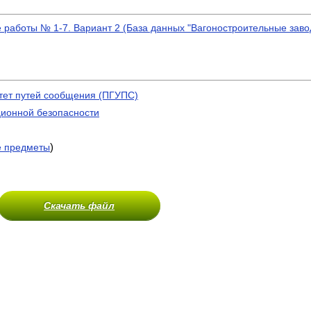
 работы № 1-7. Вариант 2 (База данных "Вагоностроительные заво
тет путей сообщения (ПГУПС)
ионной безопасности
)
е предметы
Скачать файл