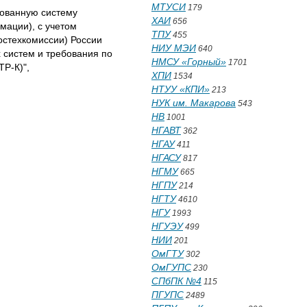
МТУСИ
179
рованную систему
ХАИ
656
мации), с учетом
ТПУ
455
остехкомиссии) России
НИУ МЭИ
640
 систем и требования по
НМСУ «Горный»
1701
Р-К)",
ХПИ
1534
НТУУ «КПИ»
213
НУК им. Макарова
543
НВ
1001
НГАВТ
362
НГАУ
411
НГАСУ
817
НГМУ
665
НГПУ
214
НГТУ
4610
НГУ
1993
НГУЭУ
499
НИИ
201
ОмГТУ
302
ОмГУПС
230
СПбПК №4
115
ПГУПС
2489