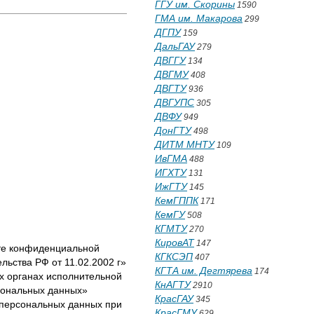
ГГУ им. Скорины
1590
ГМА им. Макарова
299
ДГПУ
159
ДальГАУ
279
ДВГГУ
134
ДВГМУ
408
ДВГТУ
936
ДВГУПС
305
ДВФУ
949
ДонГТУ
498
ДИТМ МНТУ
109
ИвГМА
488
ИГХТУ
131
ИжГТУ
145
КемГППК
171
КемГУ
508
КГМТУ
270
КировАТ
147
ите конфиденциальной
КГКСЭП
407
льства РФ от 11.02.2002 г»
КГТА им. Дегтярева
174
х органах исполнительной
КнАГТУ
2910
сональных данных»
КрасГАУ
345
 персональных данных при
КрасГМУ
629