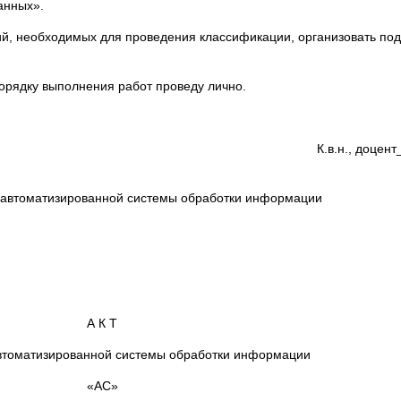
анных».
, необходимых для проведения классификации, организовать подг
орядку выполнения работ проведу лично.
К.в.н., доцен
 автоматизированной системы обработки информации
А К Т
втоматизированной системы обработки информации
«АС»