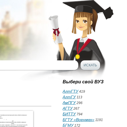
Выбери свой ВУЗ
АлтГТУ
419
АлтГУ
113
АмПГУ
296
АГТУ
267
БИТТУ
794
БГТУ «Военмех»
1191
БГМУ
172