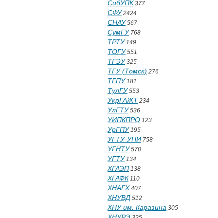
СибУПК
377
СФУ
2424
СНАУ
567
СумГУ
768
ТРТУ
149
ТОГУ
551
ТГЭУ
325
ТГУ (Томск)
276
ТГПУ
181
ТулГУ
553
УкрГАЖТ
234
УлГТУ
536
УИПКПРО
123
УрГПУ
195
УГТУ-УПИ
758
УГНТУ
570
УГТУ
134
ХГАЭП
138
ХГАФК
110
ХНАГХ
407
ХНУВД
512
ХНУ им. Каразина
305
ХНУРЭ
325