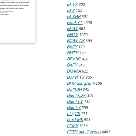
БГТУ
603
БГУ
155
БГУИР
391
БелГУТ
4908
БГЭУ
963
БНТУ
1070
БТЭУ ПК
689
БрГУ
179
ВНТУ
120
ВГУЭС
426
ВлГУ
645
ВМедА
611
ВолгГТУ
235
ВНУ им. Даля
166
ВЗФЭИ
245
ВятГСХА
101
ВятГГУ
139
ВятГУ
559
ГГДСК
171
ГомГМК
501
ГГМУ
1966
ГГТУ им. Сухого
4467