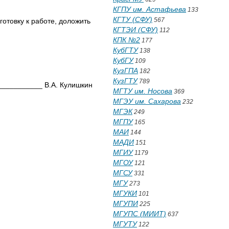
КГПУ им. Астафьева
133
КГТУ (СФУ)
567
отовку к работе, доложить
КГТЭИ (СФУ)
112
КПК №2
177
КубГТУ
138
КубГУ
109
КузГПА
182
КузГТУ
789
т___________ В.А. Кулишкин
МГТУ им. Носова
369
МГЭУ им. Сахарова
232
МГЭК
249
МГПУ
165
МАИ
144
МАДИ
151
МГИУ
1179
МГОУ
121
МГСУ
331
МГУ
273
МГУКИ
101
МГУПИ
225
МГУПС (МИИТ)
637
МГУТУ
122