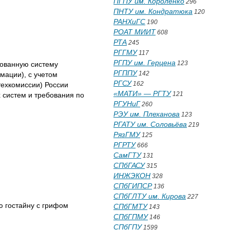
ПГПУ им. Короленко
296
ПНТУ им. Кондратюка
120
РАНХиГС
190
РОАТ МИИТ
608
РТА
245
РГГМУ
117
РГПУ им. Герцена
123
рованную систему
РГППУ
142
мации), с учетом
РГСУ
162
ехкомиссии) России
«МАТИ» — РГТУ
121
 систем и требования по
РГУНиГ
260
РЭУ им. Плеханова
123
РГАТУ им. Соловьёва
219
РязГМУ
125
РГРТУ
666
СамГТУ
131
СПбГАСУ
315
ИНЖЭКОН
328
СПбГИПСР
136
СПбГЛТУ им. Кирова
227
 гостайну с грифом
СПбГМТУ
143
СПбГПМУ
146
СПбГПУ
1599