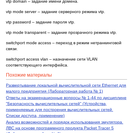
vtp domain – задание имени домена.
vtp mode server – задание серверного режима vtp.
vtp password – задание пароля vtp.
vtp mode transparent – задание прозрачного режима vtp.
switchport mode access – переход в режим нетранкинговой
связи.
switchport access vlan – назначение сети VLAN
соответствующего интерфейса.
Похожие материалы
Развертывание локальной вычислительной сети Ethernet для
малого предприятия (Лабораторная работа № 1)
Ответы на экзаменационные вопросы № 1-44 по дисциплине
"Безопасность вычислительных сетей" (Устройства,
применяемые для построения вычислительных сетей.
Списки доступа, применение)
Анализ возможностей и порядок использования эмулятора.
ЛВС на основе программного продукта Packet Tracer 5