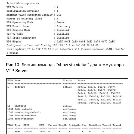
Рис.10. Листинг команды “show vtp status” для коммутатора
VTP Server.