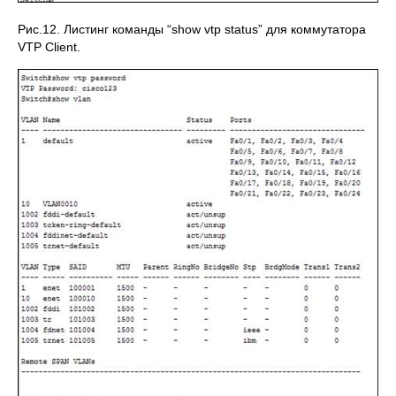
Рис.12. Листинг команды “show vtp status” для коммутатора
VTP Client.