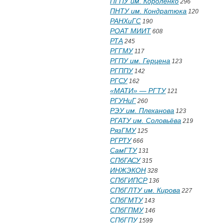
ПГПУ им. Короленко
296
ПНТУ им. Кондратюка
120
РАНХиГС
190
РОАТ МИИТ
608
РТА
245
РГГМУ
117
РГПУ им. Герцена
123
РГППУ
142
РГСУ
162
«МАТИ» — РГТУ
121
РГУНиГ
260
РЭУ им. Плеханова
123
РГАТУ им. Соловьёва
219
РязГМУ
125
РГРТУ
666
СамГТУ
131
СПбГАСУ
315
ИНЖЭКОН
328
СПбГИПСР
136
СПбГЛТУ им. Кирова
227
СПбГМТУ
143
СПбГПМУ
146
СПбГПУ
1599