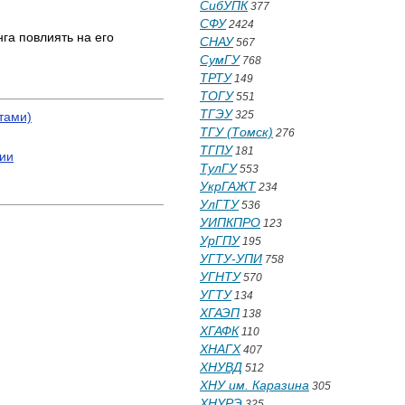
СибУПК
377
СФУ
2424
га повлиять на его
СНАУ
567
СумГУ
768
ТРТУ
149
ТОГУ
551
ТГЭУ
325
тами)
ТГУ (Томск)
276
ТГПУ
181
сии
ТулГУ
553
УкрГАЖТ
234
УлГТУ
536
УИПКПРО
123
УрГПУ
195
УГТУ-УПИ
758
УГНТУ
570
УГТУ
134
ХГАЭП
138
ХГАФК
110
ХНАГХ
407
ХНУВД
512
ХНУ им. Каразина
305
ХНУРЭ
325