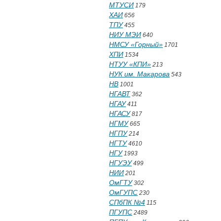
МТУСИ
179
ХАИ
656
ТПУ
455
НИУ МЭИ
640
НМСУ «Горный»
1701
ХПИ
1534
НТУУ «КПИ»
213
НУК им. Макарова
543
НВ
1001
НГАВТ
362
НГАУ
411
НГАСУ
817
НГМУ
665
НГПУ
214
НГТУ
4610
НГУ
1993
НГУЭУ
499
НИИ
201
ОмГТУ
302
ОмГУПС
230
СПбПК №4
115
ПГУПС
2489