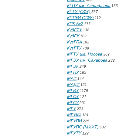
КГПУ им. Астафьева
133
КГТУ (СФУ)
567
КГТЭИ (СФУ)
112
КПК №2
177
КубГТУ
138
КубГУ
109
КузГПА
182
КузГТУ
789
МГТУ им. Носова
369
МГЭУ им. Сахарова
232
МГЭК
249
МГПУ
165
МАИ
144
МАДИ
151
МГИУ
1179
МГОУ
121
МГСУ
331
МГУ
273
МГУКИ
101
МГУПИ
225
МГУПС (МИИТ)
637
МГУТУ
122