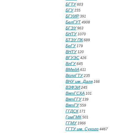
БГТУ
603
БГУ
155
БГУИР
391
БелГУТ
4908
БГЭУ
963
БНТУ
1070
БТЭУ ПК
689
БрГУ
179
ВНТУ
120
ВГУЭС
426
ВлГУ
645
ВМедА
611
ВолгГТУ
235
ВНУ им. Даля
166
ВЗФЭИ
245
ВятГСХА
101
ВятГГУ
139
ВятГУ
559
ГГДСК
171
ГомГМК
501
ГГМУ
1966
ГГТУ им. Сухого
4467