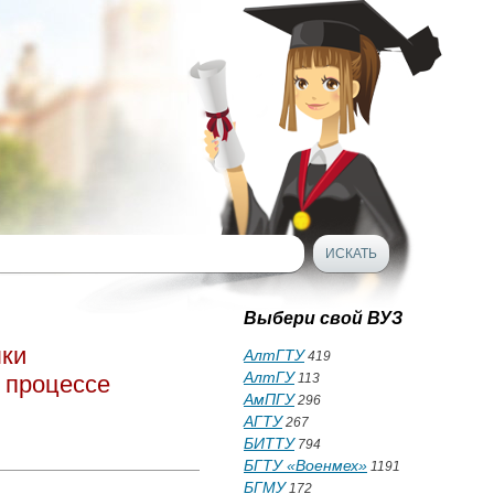
Выбери свой ВУЗ
лки
АлтГТУ
419
АлтГУ
 процессе
113
АмПГУ
296
АГТУ
267
БИТТУ
794
БГТУ «Военмех»
1191
БГМУ
172