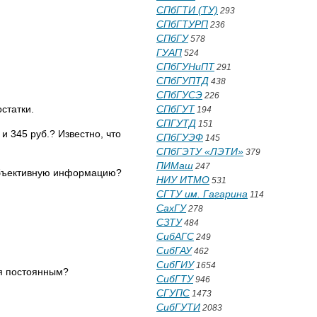
СПбГТИ (ТУ)
293
СПбГТУРП
236
СПбГУ
578
ГУАП
524
СПбГУНиПТ
291
СПбГУПТД
438
СПбГУСЭ
226
статки.
СПбГУТ
194
СПГУТД
151
и 345 руб.? Известно, что
СПбГУЭФ
145
СПбГЭТУ «ЛЭТИ»
379
ПИМаш
247
 объективную информацию?
НИУ ИТМО
531
СГТУ им. Гагарина
114
СахГУ
278
СЗТУ
484
СибАГС
249
СибГАУ
462
СибГИУ
1654
ся постоянным?
СибГТУ
946
СГУПС
1473
СибГУТИ
2083