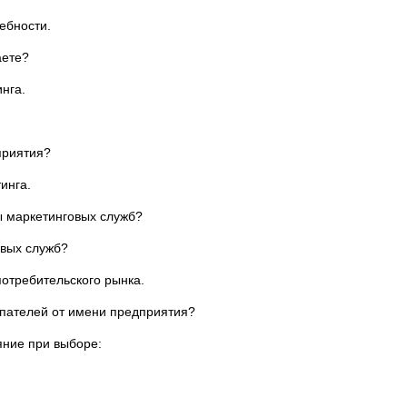
ебности.
аете?
нга.
приятия?
инга.
ы маркетинговых служб?
овых служб?
отребительского рынка.
пателей от имени предприятия?
яние при выборе: