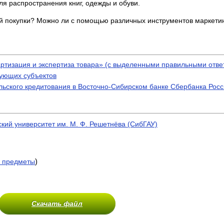
я распространения книг, одежды и обуви.
й покупки? Можно ли с помощью различных инструментов маркетин
артизация и экспертиза товара» (с выделенными правильными отве
вующих субъектов
ьского кредитования в Восточно-Сибирском банке Сбербанка Рос
кий университет им. М. Ф. Решетнёва (СибГАУ)
)
 предметы
Скачать файл