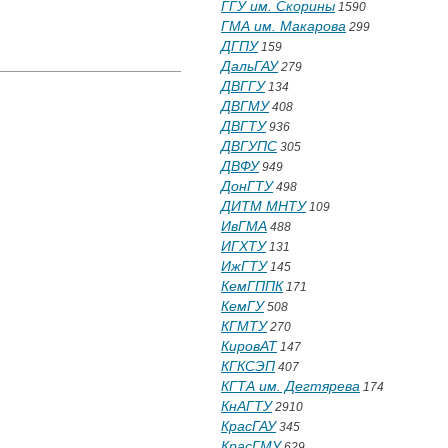
ГГУ им. Скорины
1590
ГМА им. Макарова
299
ДГПУ
159
ДальГАУ
279
ДВГГУ
134
ДВГМУ
408
ДВГТУ
936
ДВГУПС
305
ДВФУ
949
ДонГТУ
498
ДИТМ МНТУ
109
ИвГМА
488
ИГХТУ
131
ИжГТУ
145
КемГППК
171
КемГУ
508
КГМТУ
270
КировАТ
147
КГКСЭП
407
КГТА им. Дегтярева
174
КнАГТУ
2910
КрасГАУ
345
КрасГМУ
629