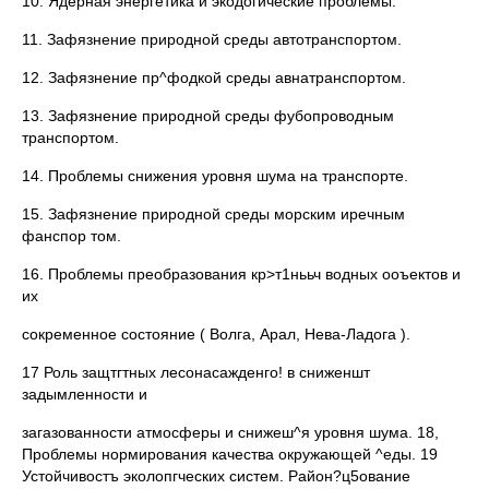
10. Ядерная энергетика и экодогические проблемы.
11. Зафязнение природной среды автотранспортом.
12. Зафязнение пр^фодкой среды авнатранспортом.
13. Зафязнение природной среды фубопроводным
транспортом.
14. Проблемы снижения уровня шума на транспорте.
15. Зафязнение природной среды морским иречным
фанспор том.
16. Проблемы преобразования кр>т1нььч водных ооъектов и
их
сокременное состояние ( Волга, Арал, Нева-Ладога ).
17 Роль защтгтных лесонасажденго! в сниженшт
задымленности и
загазованности атмосферы и снижеш^я уровня шума. 18,
Проблемы нормирования качества окружающей ^еды. 19
Устойчивостъ эколопгческих систем. Район?ц5ование