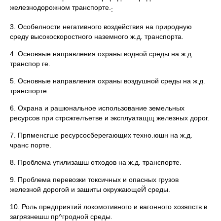
железнодорожном транспорте.
:
3. Особелности негативного воздействия на природную
среду высокоскоростного наземного ж.д. транспорта.
4. Основяые направления охраны водной среды на ж.д.
транспор ге.
5. Основные направления охраны воздушной среды на ж.д.
транспорте.
6. Охрана и рашюнальное использование земельных
ресурсов при стрсжгелъетве и эксплуатащщ железных дорог.
7. Прпменсгше ресурсосберегающих техно.юшн на ж.д.
чранс порте.
8. Проблема утилизашш отходов на ж.д. транспорте.
9. Проблема перевозки токсичных и опасных грузов
железной дорогой и зашиты окружающеЙ среды.
10. Роль предприятий локомотивного и вагонного хозяпств в
загрязнешш пр^гродной среды.