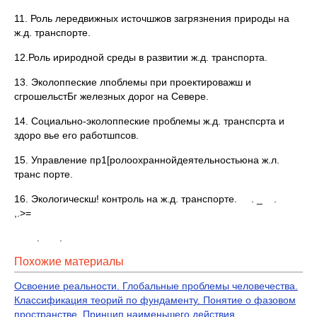
11. Роль лередвижных источшжов загрязнения природы на
ж.д. транспорте.
12.Роль ириродной среды в развитии ж.д. транспорта.
13. Эколоппеские лпоблемы при проектироважш и
сгрошельстБг железных дорог на Севере.
14. Социально-эколоппеские проблемы ж.д. транспсрта и
здоро вье его работшпсов.
15. Управление пр1[ролоохраннойдеятельностьюна ж.л.
транс порте.
16. Экологическш! контроль на ж.д. транспорте. . _ .
,.>=
. .
Похожие материалы
Освоение реальности. Глобальные проблемы человечества.
Классификация теорий по фундаменту. Понятие о фазовом
пространстве. Принцип наименьшего действия