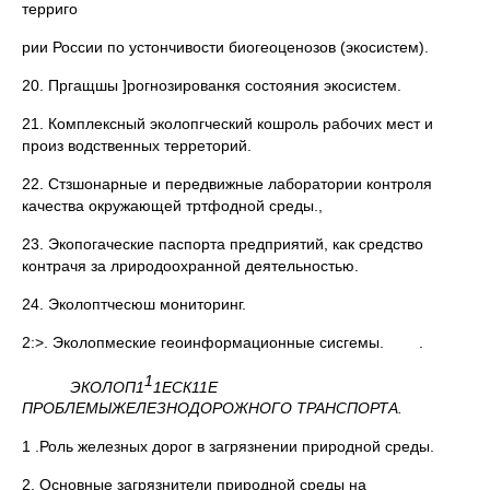
терриго
рии России по устончивости биогеоценозов (экосистем).
20. Пргащшы ]рогнозированкя состояния экосистем.
21. Комплексный эколопгческий кошроль рабочих мест и
произ водственных терреторий.
22. Стзшонарные и передвижные лаборатории контроля
качества окружающей тртфодной среды.,
23. Экопогаческие паспорта предприятий, как средство
контрачя за лриродоохранной деятельностью.
24. Эколоптчесюш мониторинг.
2:>. Эколопмеские геоинформационные сисгемы. .
1
ЭКОЛОП1
1ЕСК11Е
ПРОБЛЕМЫЖЕЛЕЗНОДОРОЖНОГО
ТРАНСПОРТА.
1 .Роль железных дорог в загрязнении природной среды.
2. Основные загрязнители природной среды на