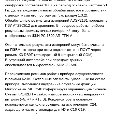
значения входных сигналов. Количество точек при
оцифровке составляет 1667 на период основной частоты 50
Гц. Далее входные сигналы обрабатываются в соответствии
с алгоритмами его программы (см. раздел 1.3.2).
Обработанные результаты измерений ADSP2181 передает в
ПЗУ AT29C512 для хранения. В процессе работы прибора
результаты промежуточных измерений могут быть
отображены на ЖКИ PC 1602 AR-FFH-A.
Окончательные результаты измерений могут быть считаны
на ПЭВМ, которая при этом подключается к ПОУТ через
разъем X3 DB9F (стандартный 9-штырьковый COM).
Внутренний интерфейс при передаче данных
обеспечивается микросхемой ADM232AAR.
Переключения режимов работы прибора осуществляются
кнопками К2-К5. Остальные элементы, указанные на схеме
прибора, выполняют внутренние служебные функции.
Микросхема 74HC240 буферизирует управляющие сигналы.
Схемы КР142ЕН – стабилизаторы постоянных напряжений
питания (+5, +7 и +15 В). Конденсаторы в основном
используются как фильтрующие, за исключением C24,
задающего частоту меандра для ИУ и С16-С19,