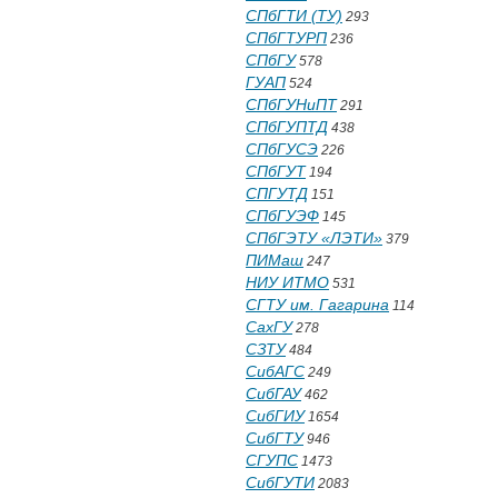
СПбГТИ (ТУ)
293
СПбГТУРП
236
СПбГУ
578
ГУАП
524
СПбГУНиПТ
291
СПбГУПТД
438
СПбГУСЭ
226
СПбГУТ
194
СПГУТД
151
СПбГУЭФ
145
СПбГЭТУ «ЛЭТИ»
379
ПИМаш
247
НИУ ИТМО
531
СГТУ им. Гагарина
114
СахГУ
278
СЗТУ
484
СибАГС
249
СибГАУ
462
СибГИУ
1654
СибГТУ
946
СГУПС
1473
СибГУТИ
2083