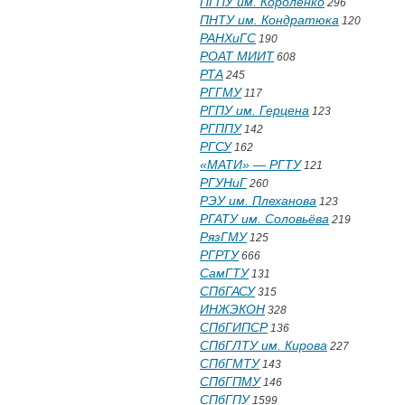
ПГПУ им. Короленко
296
ПНТУ им. Кондратюка
120
РАНХиГС
190
РОАТ МИИТ
608
РТА
245
РГГМУ
117
РГПУ им. Герцена
123
РГППУ
142
РГСУ
162
«МАТИ» — РГТУ
121
РГУНиГ
260
РЭУ им. Плеханова
123
РГАТУ им. Соловьёва
219
РязГМУ
125
РГРТУ
666
СамГТУ
131
СПбГАСУ
315
ИНЖЭКОН
328
СПбГИПСР
136
СПбГЛТУ им. Кирова
227
СПбГМТУ
143
СПбГПМУ
146
СПбГПУ
1599