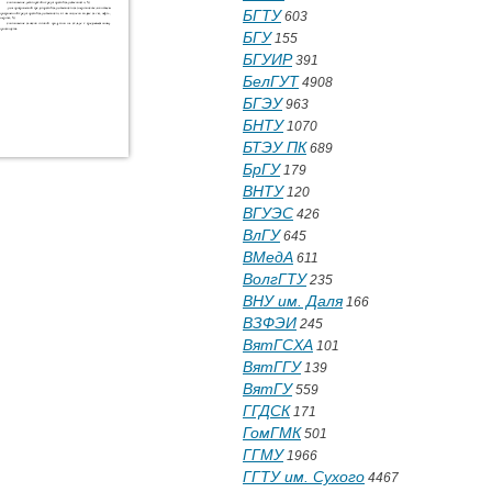
БГТУ
603
БГУ
155
БГУИР
391
БелГУТ
4908
БГЭУ
963
БНТУ
1070
БТЭУ ПК
689
БрГУ
179
ВНТУ
120
ВГУЭС
426
ВлГУ
645
ВМедА
611
ВолгГТУ
235
ВНУ им. Даля
166
ВЗФЭИ
245
ВятГСХА
101
ВятГГУ
139
ВятГУ
559
ГГДСК
171
ГомГМК
501
ГГМУ
1966
ГГТУ им. Сухого
4467