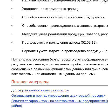
• Наличие приказа (распоряжения) руководителя предпр
• Установление стоимостных границ.
• Способ погашения стоимости активов предприятия.
• Способы оценки производственных запасов, затрат, гото
• Методика учета реализации продукции, товаров, работ,
• Порядок учета и начисления износа (02,05,13).
• Варианты учета затрат на производство продукции (раб
При анализе состояния бухгалтерского учета обращается в
результатных счетов, использованию прибыли в отчетном пе
соотношение различных финансовых данных или финансовы
показателями или аналогичными данными прошлых
Похожие материалы
Договор оказания аудиторских услуг
Организация и порядок проведения аудиторской проверки
Ревизия товаров и тары на заготовительных предприятиях 
райпо)