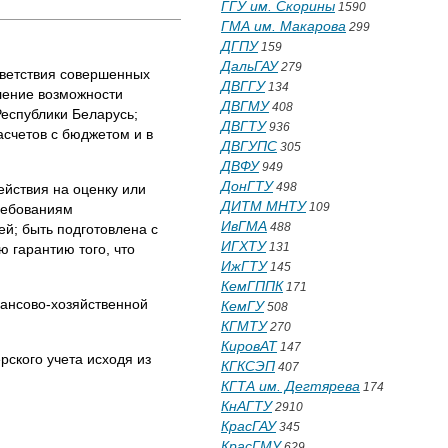
ГГУ им. Скорины
1590
ГМА им. Макарова
299
ДГПУ
159
ДальГАУ
279
тветствия совершенных
ДВГГУ
134
ление возможности
ДВГМУ
408
еспублики Беларусь;
ДВГТУ
936
асчетов с бюджетом и в
ДВГУПС
305
ДВФУ
949
ДонГТУ
498
ействия на оценку или
ДИТМ МНТУ
109
требованиям
ИвГМА
488
й; быть подготовлена с
ИГХТУ
131
 гарантию того, что
ИжГТУ
145
КемГППК
171
нансово-хозяйственной
КемГУ
508
КГМТУ
270
КировАТ
147
рского учета исходя из
КГКСЭП
407
КГТА им. Дегтярева
174
КнАГТУ
2910
КрасГАУ
345
КрасГМУ
629