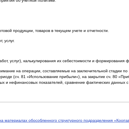
иятия об учетной политике.
вой продукции, товаров в текущем учете и отчетности.
 услуг.
от, услуг), калькулирования их себестоимости и формирования ф
нимание на операции, составляемые на заключительной стадии по 
риоде (сч. 81 «Использование прибыли»), на закрытие сч. 80 «При
х и нефинансовых показателей, сравнение фактических данных 
(на материалах обособленного структурного подразделения «Коопз