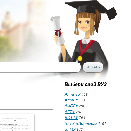
Выбери свой ВУЗ
АлтГТУ
419
АлтГУ
113
АмПГУ
296
АГТУ
267
БИТТУ
794
БГТУ «Военмех»
1191
БГМУ
172