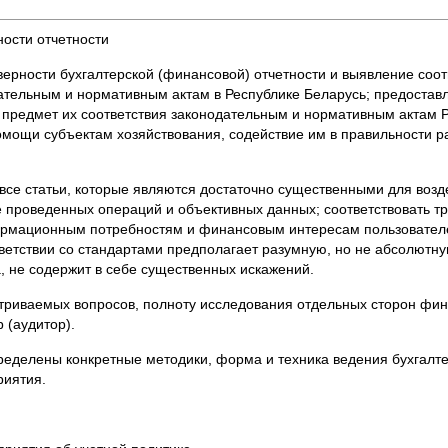
ности отчетности
верности бухгалтерской (финансовой) отчетности и выявление соо
тельным и нормативным актам в Республике Беларусь; предостав
 предмет их соответствия законодательным и нормативным актам Р
омощи субъектам хозяйствования, содействие им в правильности р
все статьи, которые являются достаточно существенными для возд
е проведенных операций и объективных данных; соответствовать 
ормационным потребностям и финансовым интересам пользователе
ветствии со стандартами предполагает разумную, но не абсолютную
, не содержит в себе существенных искажений.
атриваемых вопросов, полноту исследования отдельных сторон фи
 (аудитор).
ределены конкретные методики, форма и техника ведения бухгалте
риятия.