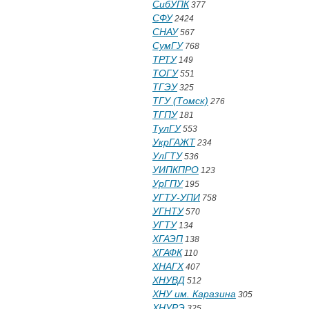
СибУПК
377
СФУ
2424
СНАУ
567
СумГУ
768
ТРТУ
149
ТОГУ
551
ТГЭУ
325
ТГУ (Томск)
276
ТГПУ
181
ТулГУ
553
УкрГАЖТ
234
УлГТУ
536
УИПКПРО
123
УрГПУ
195
УГТУ-УПИ
758
УГНТУ
570
УГТУ
134
ХГАЭП
138
ХГАФК
110
ХНАГХ
407
ХНУВД
512
ХНУ им. Каразина
305
ХНУРЭ
325