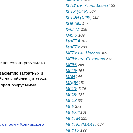
КГПУ им. Астафьева
133
КГТУ (СФУ)
567
КГТЭИ (СФУ)
112
КПК №2
177
КубГТУ
138
КубГУ
109
КузГПА
182
КузГТУ
789
МГТУ им. Носова
369
МГЭУ им. Сахарова
232
инансового результата.
МГЭК
249
МГПУ
165
закрытию затратных и
МАИ
144
были и убытки», а также
МАДИ
151
с прогнозируемыми
МГИУ
1179
МГОУ
121
МГСУ
331
МГУ
273
МГУКИ
101
МГУПИ
225
аготпром» Хойникского
МГУПС (МИИТ)
637
МГУТУ
122