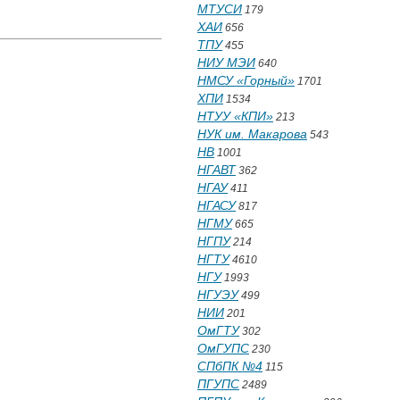
МТУСИ
179
ХАИ
656
ТПУ
455
НИУ МЭИ
640
НМСУ «Горный»
1701
ХПИ
1534
НТУУ «КПИ»
213
НУК им. Макарова
543
НВ
1001
НГАВТ
362
НГАУ
411
НГАСУ
817
НГМУ
665
НГПУ
214
НГТУ
4610
НГУ
1993
НГУЭУ
499
НИИ
201
ОмГТУ
302
ОмГУПС
230
СПбПК №4
115
ПГУПС
2489