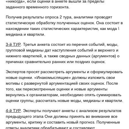
«никогда», если оценки в анкете вышли за пределы
заданного вре­менного горизонта.
Получив результаты опроса 2 тура, аналитики проводят
статисти­ческую обработку полученных оценок. Она состоит в
нахождении та­ких статистических характеристик, как мода
\
медиана и квартили.
3-й ТУР
.
Третья анкета состоит из перечня событий, моды,
группо­вой медианы дат наступления событий и верхнего и
нижнего кварти­лей, а также сводных данных (аргументов) о
причинах сравнительно ранних или поздних оценок.
Экспертов просят рассмотреть аргументы и сформулировать
но­вые оценки. «Инакомыслящие» должны изложить свои
мотивы с раз­вернутой аргументацией своих оценок. После
того, как пересмотрен­ные оценки и новые аргументы
вернулись к организаторам, необхо­димо опять суммировать
оценки группы, рассчитать новые моды, ме­дианы и квартили.
4-й ТУР
.
Эксперты получают анкеты с анализом результатов
пре­дыдущего этапа Они должны принять во внимание все
аргументы, критику и составить новый прогноз. Полученные
ответы аналитики обрабатывают и составляют