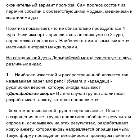
окончательный вариант прогноза. Сам прогноз состоит из
перечня событий с соответствующими модами, медианами и
квартилями дат.
Практика показывает, что не обязательно проводить все 4
тура. Если эксперты пришли к соглашению уже во 2 туре,
опрос можно пре­кратить. Наиболее оптимальным считается
месячный интервал между турами.
На сегодняшний день Дельфийский метод существует в двух
раз­личных видах.
1.
Наиболее известной и распространенной является так
называе­мая paper and pencil (бумага и карандаш) -
рукописная версия, которую иногда называют
«Дельфийское жюри»
В этом случае группа аналитиков
разрабатывает анкету, которая направляется
. более многочисленной группе опрашиваемых. После
возвраще­ния анкет группа аналитиков обобщает результаты
опроса и, ос­новываясь на этих результатах, разрабатывает
новую анкету, ко­торая вновь направляется опрашиваемым.
Такую форму прове­дения дельфийской процедуры принято