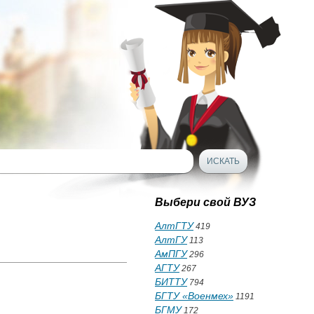
Выбери свой ВУЗ
АлтГТУ
419
АлтГУ
113
АмПГУ
296
АГТУ
267
БИТТУ
794
БГТУ «Военмех»
1191
БГМУ
172