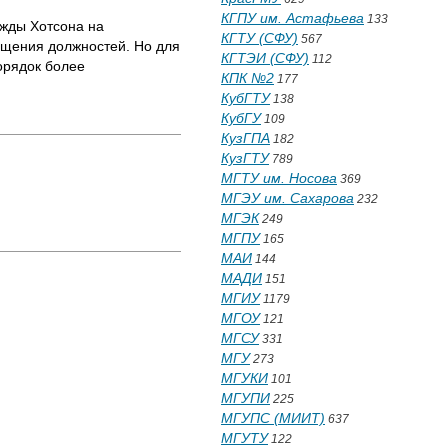
КГПУ им. Астафьева
133
ежды Хотсона на
КГТУ (СФУ)
567
мещения должностей. Но для
КГТЭИ (СФУ)
112
орядок более
КПК №2
177
КубГТУ
138
КубГУ
109
КузГПА
182
КузГТУ
789
МГТУ им. Носова
369
МГЭУ им. Сахарова
232
МГЭК
249
МГПУ
165
МАИ
144
МАДИ
151
МГИУ
1179
МГОУ
121
МГСУ
331
МГУ
273
МГУКИ
101
МГУПИ
225
МГУПС (МИИТ)
637
МГУТУ
122