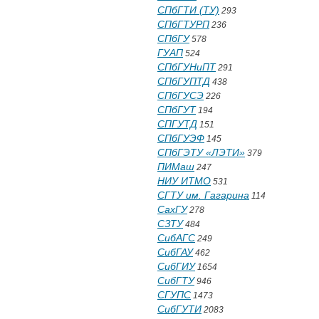
СПбГТИ (ТУ)
293
СПбГТУРП
236
СПбГУ
578
ГУАП
524
СПбГУНиПТ
291
СПбГУПТД
438
СПбГУСЭ
226
СПбГУТ
194
СПГУТД
151
СПбГУЭФ
145
СПбГЭТУ «ЛЭТИ»
379
ПИМаш
247
НИУ ИТМО
531
СГТУ им. Гагарина
114
СахГУ
278
СЗТУ
484
СибАГС
249
СибГАУ
462
СибГИУ
1654
СибГТУ
946
СГУПС
1473
СибГУТИ
2083