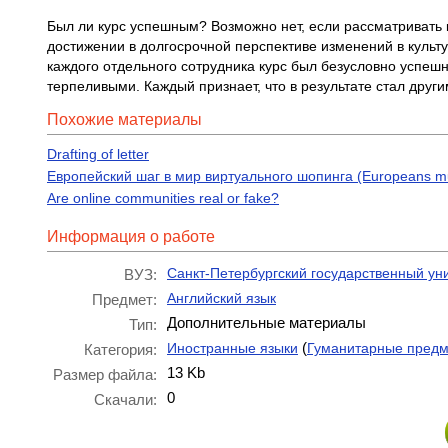
Был ли курс успешным? Возможно нет, если рассматривать 
достижении в долгосрочной перспективе изменений в культ
каждого отдельного сотрудника курс был безусловно успеш
терпеливыми. Каждый признает, что в результате стал други
Похожие материалы
Drafting of letter
Европейский шаг в мир виртуального шопинга (Europeans mus
Are online communities real or fake?
Информация о работе
Санкт-Петербургский государственный ун
ВУЗ:
Английский язык
Предмет:
Дополнительные материалы
Тип:
(
Иностранные языки
Гуманитарные пред
Категория:
13 Kb
Размер файла:
0
Скачали: