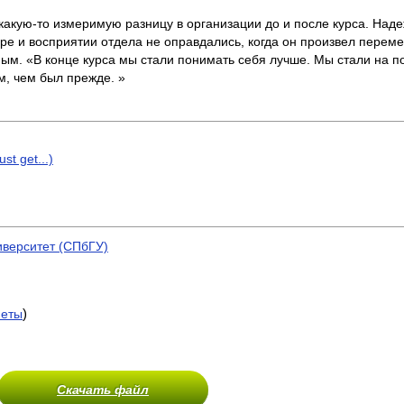
какую-то измеримую разницу в организации до и после курса. Над
уре и восприятии отдела не оправдались, когда он произвел пере
ным. «В конце курса мы стали понимать себя лучше. Мы стали на п
м, чем был прежде. »
t get...)
иверситет (СПбГУ)
)
меты
Скачать файл