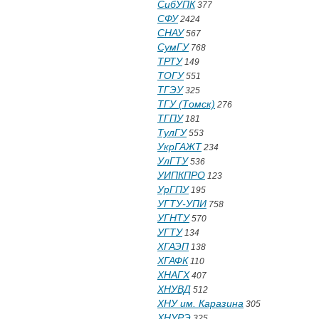
СибУПК
377
СФУ
2424
СНАУ
567
СумГУ
768
ТРТУ
149
ТОГУ
551
ТГЭУ
325
ТГУ (Томск)
276
ТГПУ
181
ТулГУ
553
УкрГАЖТ
234
УлГТУ
536
УИПКПРО
123
УрГПУ
195
УГТУ-УПИ
758
УГНТУ
570
УГТУ
134
ХГАЭП
138
ХГАФК
110
ХНАГХ
407
ХНУВД
512
ХНУ им. Каразина
305
ХНУРЭ
325