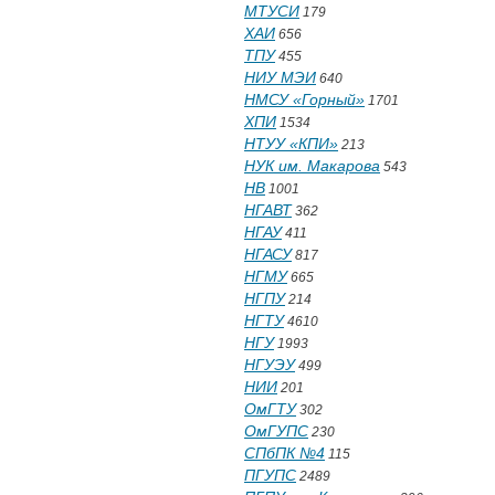
МТУСИ
179
ХАИ
656
ТПУ
455
НИУ МЭИ
640
НМСУ «Горный»
1701
ХПИ
1534
НТУУ «КПИ»
213
НУК им. Макарова
543
НВ
1001
НГАВТ
362
НГАУ
411
НГАСУ
817
НГМУ
665
НГПУ
214
НГТУ
4610
НГУ
1993
НГУЭУ
499
НИИ
201
ОмГТУ
302
ОмГУПС
230
СПбПК №4
115
ПГУПС
2489