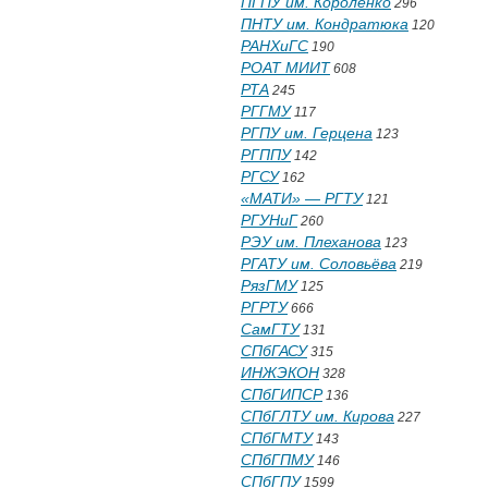
ПГПУ им. Короленко
296
ПНТУ им. Кондратюка
120
РАНХиГС
190
РОАТ МИИТ
608
РТА
245
РГГМУ
117
РГПУ им. Герцена
123
РГППУ
142
РГСУ
162
«МАТИ» — РГТУ
121
РГУНиГ
260
РЭУ им. Плеханова
123
РГАТУ им. Соловьёва
219
РязГМУ
125
РГРТУ
666
СамГТУ
131
СПбГАСУ
315
ИНЖЭКОН
328
СПбГИПСР
136
СПбГЛТУ им. Кирова
227
СПбГМТУ
143
СПбГПМУ
146
СПбГПУ
1599