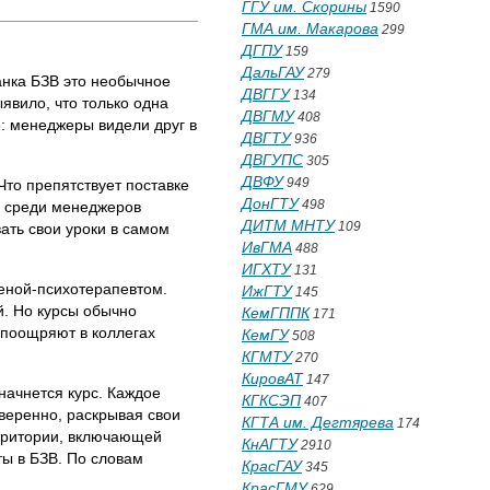
ГГУ им. Скорины
1590
ГМА им. Макарова
299
ДГПУ
159
ДальГАУ
279
анка БЗВ это необычное
ДВГГУ
134
явило, что только одна
ДВГМУ
408
е: менеджеры видели друг в
ДВГТУ
936
ДВГУПС
305
ДВФУ
949
Что препятствует поставке
ДонГТУ
498
ха среди менеджеров
ДИТМ МНТУ
109
ать свои уроки в самом
ИвГМА
488
ИГХТУ
131
еной-психотерапевтом.
ИжГТУ
145
. Но курсы обычно
КемГППК
171
 поощряют в коллегах
КемГУ
508
КГМТУ
270
КировАТ
147
начнется курс. Каждое
КГКСЭП
407
уверенно, раскрывая свои
КГТА им. Дегтярева
174
ерритории, включающей
КнАГТУ
2910
ты в БЗВ. По словам
КрасГАУ
345
КрасГМУ
629