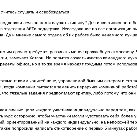
Учитесь слушать и освобождаться
поддержки лечь на пол и слушать тишину? Для инвестиционного б
 отделения АйТи поддержки. Исследование по все организации вы
ла. Да и мнение самого отдела об их работе было ненамного лучш
что им срочно требуется развивать менее враждебную атмосферу. 
логии, замечает Хотсон. Но попытка создать чувство командного ду
пределы офиса, но в то же время находят трудным потом использов
менеджмент коммьюникейшенс, управляемой бывшим актером и его ж
, когда компании пытаются заменить иерархию командной работой
что тяжелые задания предполагают критику, либо потому, что они
дая личные цели каждого участника индивидуально перед тем, как 
ь курс осторожно, чтобы участники могли чувствовать себя более 
елый, ориентированный на каждого индивидуально, на непохожей т
также попросили написать стихотворение о первых 5 минутах рабо