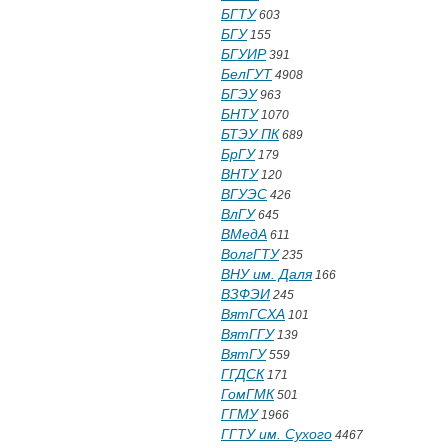
БГТУ
603
БГУ
155
БГУИР
391
БелГУТ
4908
БГЭУ
963
БНТУ
1070
БТЭУ ПК
689
БрГУ
179
ВНТУ
120
ВГУЭС
426
ВлГУ
645
ВМедА
611
ВолгГТУ
235
ВНУ им. Даля
166
ВЗФЭИ
245
ВятГСХА
101
ВятГГУ
139
ВятГУ
559
ГГДСК
171
ГомГМК
501
ГГМУ
1966
ГГТУ им. Сухого
4467