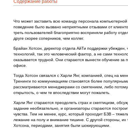
Содержание работы
Что может заставить всю команду персонала компьютерной 
поведение было вызвано неприятными отзывами от клиентов
треть пользователей благоприятно восприняли работу отде
друге скорее соперников, чем коллег.
Брайан Хотсон, директор отдела АйТи поддержки убежден, 
технологий, так это человеческий фактор, а не сами техно
оказывается трудной. Они стараются вынести обучение за 
офисе.
Тогда Хотсон связался с Харли Янг, компанией, спец на 
Тренинги по коммуникациям становятся более популярными
рассматриваются менеджерами со смятением, либо потому, 
открытость, о чем те впоследствии могут пожалеть.
Харли Янг стараются преодолеть страх и скептицизм, обсуж
задание необязательно, и организаторы стараются построит
чувства. Тем не менее, курс, который проходит БЗВ – тяж
лежание на полу и внимание тишине. С другой стороны, их 
Хотсона, периодами, занятия были шокирующими.