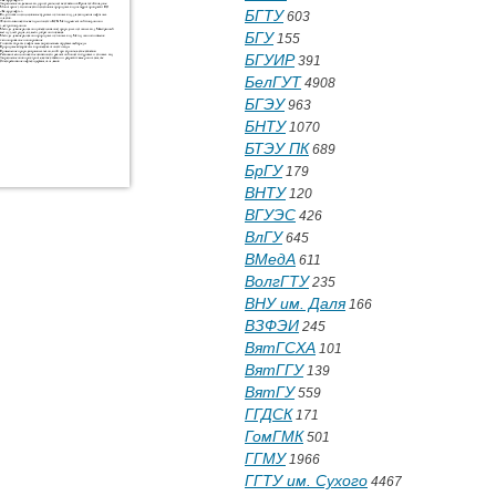
БГТУ
603
БГУ
155
БГУИР
391
БелГУТ
4908
БГЭУ
963
БНТУ
1070
БТЭУ ПК
689
БрГУ
179
ВНТУ
120
ВГУЭС
426
ВлГУ
645
ВМедА
611
ВолгГТУ
235
ВНУ им. Даля
166
ВЗФЭИ
245
ВятГСХА
101
ВятГГУ
139
ВятГУ
559
ГГДСК
171
ГомГМК
501
ГГМУ
1966
ГГТУ им. Сухого
4467