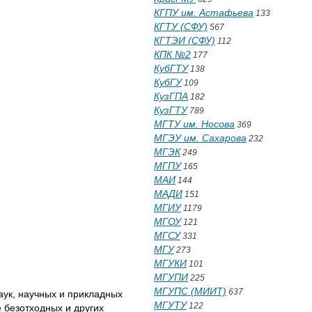
КГПУ им. Астафьева
133
КГТУ (СФУ)
567
КГТЭИ (СФУ)
112
КПК №2
177
КубГТУ
138
КубГУ
109
КузГПА
182
КузГТУ
789
МГТУ им. Носова
369
МГЭУ им. Сахарова
232
МГЭК
249
МГПУ
165
МАИ
144
МАДИ
151
МГИУ
1179
МГОУ
121
МГСУ
331
МГУ
273
МГУКИ
101
МГУПИ
225
МГУПС (МИИТ)
637
ук, научных и прикладных
МГУТУ
122
 безотходных и других