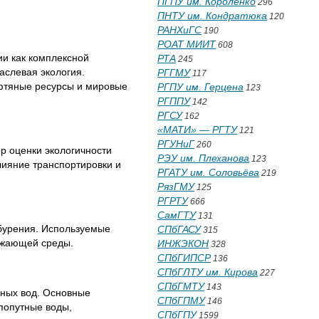
ПГПУ им. Короленко
296
ПНТУ им. Кондратюка
120
РАНХиГС
190
РОАТ МИИТ
608
и как комплексной
РТА
245
слевая экология.
РГГМУ
117
фтяные ресурсы и мировые
РГПУ им. Герцена
123
РГППУ
142
РГСУ
162
«МАТИ» — РГТУ
121
РГУНиГ
260
р оценки экологичности
РЭУ им. Плеханова
123
лияние транспортировки и
РГАТУ им. Соловьёва
219
РязГМУ
125
РГРТУ
666
СамГТУ
131
 бурения. Используемые
СПбГАСУ
315
ружающей среды.
ИНЖЭКОН
328
СПбГИПСР
136
СПбГЛТУ им. Кирова
227
СПбГМТУ
143
дных вод. Основные
СПбГПМУ
146
попутные воды,
СПбГПУ
1599