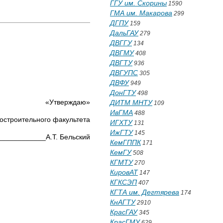
ГГУ им. Скорины
1590
ГМА им. Макарова
299
ДГПУ
159
ДальГАУ
279
ДВГГУ
134
ДВГМУ
408
ДВГТУ
936
ДВГУПС
305
ДВФУ
949
ДонГТУ
498
«Утверждаю»
ДИТМ МНТУ
109
ИвГМА
488
остроительного факультета
ИГХТУ
131
ИжГТУ
145
____________А.Т. Бельский
КемГППК
171
КемГУ
508
КГМТУ
270
КировАТ
147
КГКСЭП
407
КГТА им. Дегтярева
174
КнАГТУ
2910
КрасГАУ
345
КрасГМУ
629