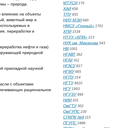
МТУСИ
179
емы – природа.
ХАИ
656
о влиянию на объекты
ТПУ
455
ый, животный мир и
НИУ МЭИ
640
 используемых в
НМСУ «Горный»
1701
ия, переработки и
ХПИ
1534
НТУУ «КПИ»
213
НУК им. Макарова
543
ереработка нефти и газа)
НВ
1001
 окружающей природной
НГАВТ
362
НГАУ
411
НГАСУ
817
ой прикладной научной
НГМУ
665
НГПУ
214
НГТУ
4610
асли с объектами
НГУ
1993
спечивающих рациональное
НГУЭУ
499
НИИ
201
ОмГТУ
302
ОмГУПС
230
СПбПК №4
115
ПГУПС
2489