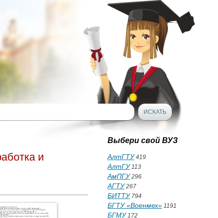
Выбери свой ВУЗ
аботка и
АлтГТУ
419
АлтГУ
113
АмПГУ
296
АГТУ
267
БИТТУ
794
БГТУ «Военмех»
1191
БГМУ
172