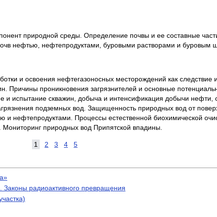
понент природной среды. Определение почвы и ее составные част
 почв нефтью, нефтепродуктами, буровыми растворами и буровым 
ботки и освоения нефтегазоносных месторождений как следствие и
ин. Причины проникновения загрязнителей и основные потенциальн
ие и испытание скважин, добыча и интенсификация добычи нефти, с
агрязнения подземных вод. Защищенность природных вод от поверх
ю и нефтепродуктами. Процессы естественной биохимической очис
. Мониторинг природных вод Припятской впадины.
1
2
3
4
5
а»
. Законы радиоактивного превращения
участка)