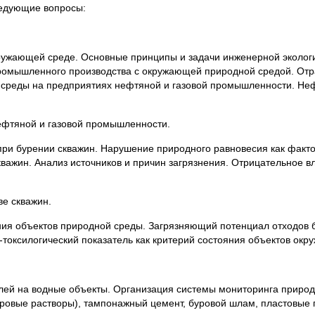
ледующие вопросы:
ружающей среде. Основные принципы и задачи инженерной экологи
ромышленного производства с окружающей природной средой. Отра
среды на предприятиях нефтяной и газовой промышленности. Не
ефтяной и газовой промышленности.
ри бурении скважин. Нарушение природного равновесия как факто
кважин. Анализ источников и причин загрязнения. Отрицательное в
.
ве скважин.
ения объектов природной среды. Загрязняющий потенциал отходов
токсилогический показатель как критерий состояния объектов ок
елей на водные объекты. Организация системы мониторинга приро
уровые растворы), тампонажный цемент, буровой шлам, пластовые 