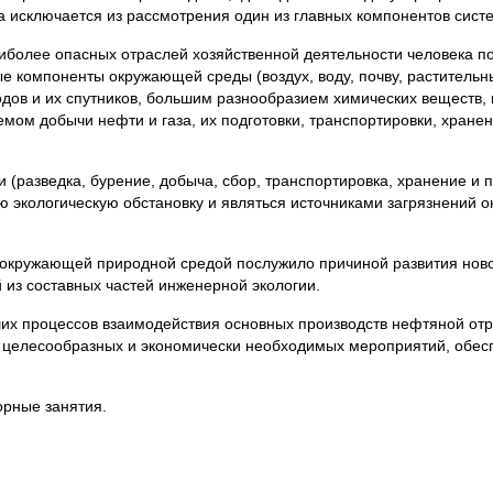
са исключается из рассмотрения один из главных компонентов сист
иболее опасных отраслей хозяйственной деятельности человека п
е компоненты окружающей среды (воздух, воду, почву, растительн
дов и их спутников, большим разнообразием химических веществ,
мом добычи нефти и газа, их подготовки, транспортировки, хранен
(разведка, бурение, добыча, сбор, транспортировка, хранение и п
ую экологическую обстановку и являться источниками загрязнений
 окружающей природной средой послужило причиной развития нов
 из составных частей инженерной экологии.
их процессов взаимодействия основных производств нефтяной отр
 целесообразных и экономически необходимых мероприятий, обе
орные занятия.