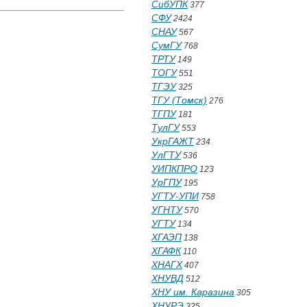
СибУПК
377
СФУ
2424
СНАУ
567
СумГУ
768
ТРТУ
149
ТОГУ
551
ТГЭУ
325
ТГУ (Томск)
276
ТГПУ
181
ТулГУ
553
УкрГАЖТ
234
УлГТУ
536
УИПКПРО
123
УрГПУ
195
УГТУ-УПИ
758
УГНТУ
570
УГТУ
134
ХГАЭП
138
ХГАФК
110
ХНАГХ
407
ХНУВД
512
ХНУ им. Каразина
305
ХНУРЭ
325