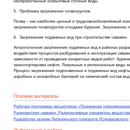
необработанные хозбытовые сточные воды.
5. Проблема загрязнения почвогрунтов.
Почва – как наиболее ценный и трудновозобновляемый ком
загрязнения почвогрунтов отходами бурения. Загрязнение
6. Загрязнение подземных вод при строительстве скважин.
Антропогенное загрязнение подземных вод в районах разра
воздействия процессов разбуривания и эксплуатации скваж
зависимости от проведения конкретных видов работ: бурен
транспортировка нефти. Локальные и региональные виды з
Процесс загрязнения подпочвенных и подземных вод нефть
аэробных и анаэробных бактерий на химический состав вод
Похожие материалы
Рабочая программа дисциплины «Подземная гидромеханик
Радиометрия скважин. Радиоактивные параметры вещества
Разработка залежи Лебедянского горизонта (Елизаровского 