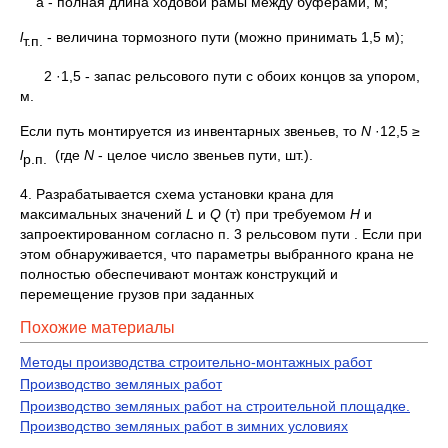
а - полная длина ходовой рамы между буферами, м;
l
- величина тормозного пути (можно принимать 1,5 м);
т.п.
2 ·1,5 - запас рельсового пути с обоих концов за упором,
м.
Если путь монтируется из инвентарных звеньев, то
N
·12,5 ≥
l
(где
N
- целое число звеньев пути, шт.).
р.п.
4. Разрабатывается схема установки крана для
максимальных значений
L
и
Q
(т) при требуемом
Н
и
запроектированном согласно п. 3 рельсовом пути . Если при
этом обнаруживается, что параметры выбран­ного крана не
полностью обеспечивают монтаж конструкций и
перемещение грузов при заданных
Похожие материалы
Методы производства строительно-монтажных работ
Производство земляных работ
Производство земляных работ на строительной площадке.
Производство земляных работ в зимних условиях