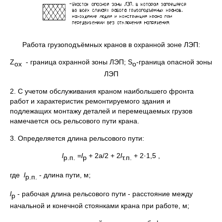
Работа грузоподъёмных кранов в охранной зоне ЛЭП:
Z
- граница охранной зоны ЛЭП; S
-граница опасной зоны
ох
o
ЛЭП
2. С учетом обслуживания краном наибольшего фронта
работ и характеристик ремонтируемого здания и
подлежащих монтажу деталей и перемещаемых грузов
намечается ось рельсового пути крана.
3. Определяется длина рельсового пути:
l
=
l
+ 2а/2 + 2
l
+ 2·1,5 ,
р.п.
р
т.п.
где
l
- длина пути, м;
р.п.
l
- рабочая длина рельсового пути - расстояние между
р
начальной и конечной стоянками крана при работе, м;