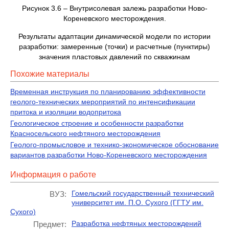
Рисунок 3.6 – Внутрисолевая залежь разработки Ново-
Кореневского месторождения.
Результаты адаптации динамической модели по истории
разработки: замеренные (точки) и расчетные (пунктиры)
значения пластовых давлений по скважинам
Похожие материалы
Временная инструкция по планированию эффективности
геолого-технических мероприятий по интенсификации
притока и изоляции водопритока
Геологическое строение и особенности разработки
Красносельского нефтяного месторождения
Геолого-промысловое и технико-экономическое обоснование
вариантов разработки Ново-Кореневского месторождения
Информация о работе
Гомельский государственный технический
ВУЗ:
университет им. П.О. Сухого (ГГТУ им.
Сухого)
Разработка нефтяных месторождений
Предмет: