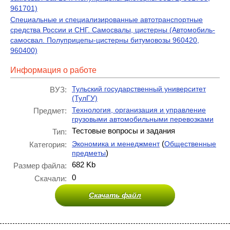
961701)
Специальные и специализированные автотранспортные
средства России и СНГ. Самосвалы, цистерны (Автомобиль-
самосвал. Полуприцепы-цистерны битумовозы 960420,
960400)
Информация о работе
Тульский государственный университет
ВУЗ:
(ТулГУ)
Технология, организация и управление
Предмет:
грузовыми автомобильными перевозками
Тестовые вопросы и задания
Тип:
(
Экономика и менеджмент
Общественные
Категория:
)
предметы
682 Kb
Размер файла:
0
Скачали:
Скачать файл