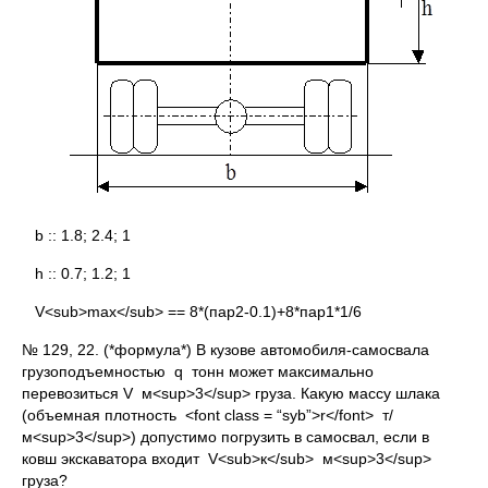
b :: 1.8; 2.4; 1
h :: 0.7; 1.2; 1
V<sub>max</sub> == 8*(пар2-0.1)+8*пар1*1/6
№ 129, 22. (*формула*) В кузове автомобиля-самосвала
грузоподъемностью q тонн может максимально
перевозиться V м<sup>3</sup> груза. Какую массу шлака
(объемная плотность <font class = “syb”>r</font> т/
м<sup>3</sup>) допустимо погрузить в самосвал, если в
ковш экскаватора входит V<sub>к</sub> м<sup>3</sup>
груза?