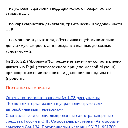
из условия сцепления ведущих колес с поверхностью
качения --- 2
по характеристике двигателя, трансмиссии и ходовой части
--- 5
по мощности двигателя, обеспечивающей минимально
допустимую скорость автопоезда в заданных дорожных
условиях --- 2
№ 135, 22. (*формула*)Определите величину сопротивления
движению Р (кН) тяжеловесного прицепа массой М (тонн)
при сопротивлении качению f и движении на подъем в i
(проценты
Похожие материалы
Ответы на тестовые вопросы № 1-73 дисциплины
"Технология, организация и управление грузовыми
автомобильными перевозками"
Специальные и специализированные автотранспортные
средства России и СНГ. Самосвалы, цистерны (Автомобиль-
самосвал Cat-134. Полуприцепы-цистерны 96171, 961700,