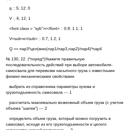
q :: 5; 12; 0
V :: 6; 12; 1
<font class = “syb”>r</font> :: 0.8; 1.1; 1
V<sub>к</sub> :: 0.7; 1.2; 1
Q == пар3*цел(мин(пар1/пар3,пар2)/пар4)*пар4
№ 130, 22. (*поряд*)Укажите правильную
последовательность действий при выборе автомобиля-
самосвала для перевозки насыпного груза с известными
физико-механическими свойствами
выбрать из справочника параметры кузова и
грузоподъемность самосвала --- 1
рассчитать максимально возможный объем груза (с учетом
объема "шапки") --- 2
определить объем груза, который можно погрузить в
самосвал, исходя из его грузоподъемности и целого