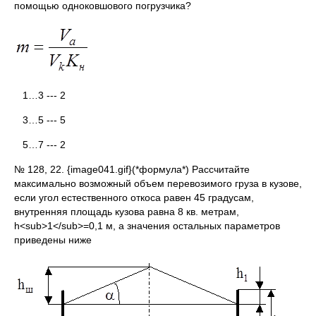
помощью одноковшового погрузчика?
1…3 --- 2
3…5 --- 5
5…7 --- 2
№ 128, 22. {image041.gif}(*формула*) Рассчитайте
максимально возможный объем перевозимого груза в кузове,
если угол естественного откоса равен 45 градусам,
внутренняя площадь кузова равна 8 кв. метрам,
h<sub>1</sub>=0,1 м, а значения остальных параметров
приведены ниже