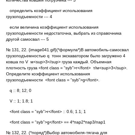
количества ковшей погрузчика --- 3
определить коэффициент использования
грузоподъемности --- 4
если величина коэффициент использования
грузоподъемности недостаточна, выбрать из справочника
другой самосвал --- 5
№ 131, 22. {image041.gif}(*формула*)В автомобиль-самосвал
грузоподъемностью q тонн экскаватором было загружено 4
ковша по V м<sup>3</sup> груза каждый. Объемная
плотность груза <font class = “syb”>r</font> т/м<sup>3</sup>.
Определите коэффициент использования
грузоподъемности <font class = “syb”>g</font>.
q :: 8; 12; 0
V :: 1; 1.8; 1
<font class = “syb”>r</font> :: 0.6; 1.1; 1
<font class = “syb”>g</font> == 4*пар2*пар3/пар1
№ 132, 22. (*поряд*)Выбор автомобиля-тягача для