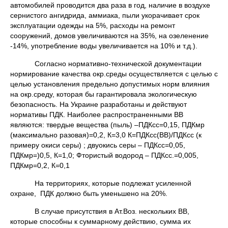
автомобилей проводится два раза в год, наличие в воздухе
сернистого ангидрида, аммиака, пыли укорачивает срок
эксплуатации одежды на 5%, расходы на ремонт
сооружений, домов увеличиваются на 35%, на озеленение
-14%, употребление воды увеличивается на 10% и т.д.).
Согласно нормативно-технической документации
нормирование качества окр.среды осуществляется с целью с
целью установления предельно допустимых норм влияния
на окр.среду, которая бы гарантировала экологическую
безопасность. На Украине разработаны и действуют
нормативы ПДК. Наиболее распространенными ВВ
являются: твердые вещества (пыль) –ПДКсс=0,15, ПДКмр
(максимально разовая)=0,2, К=3,0 К=ПДКсс(ВВ)/ПДКсс (к
примеру окиси серы) ; двуокись серы – ПДКсс=0,05,
ПДКмр=)0,5, К=1,0; Фтористый водород – ПДКсс.=0,005,
ПДКмр=0,2, К=0,1
На территориях, которые подлежат усиленной
охране, ПДК должно быть уменьшено на 20%.
В случае присутствия в Ат.Воз. нескольких ВВ,
которые способны к суммарному действию, сумма их