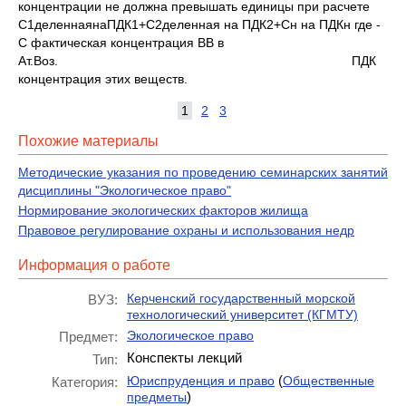
концентрации не должна превышать единицы при расчете
С1деленнаянаПДК1+С2деленная на ПДК2+Сн на ПДКн где -
С фактическая концентрация ВВ в
Ат.Воз. ПДК
концентрация этих веществ.
1
2
3
Похожие материалы
Методические указания по проведению семинарских занятий
дисциплины "Экологическое право"
Нормирование экологических факторов жилища
Правовое регулирование охраны и использования недр
Информация о работе
Керченский государственный морской
ВУЗ:
технологический университет (КГМТУ)
Экологическое право
Предмет:
Конспекты лекций
Тип:
(
Юриспруденция и право
Общественные
Категория:
)
предметы