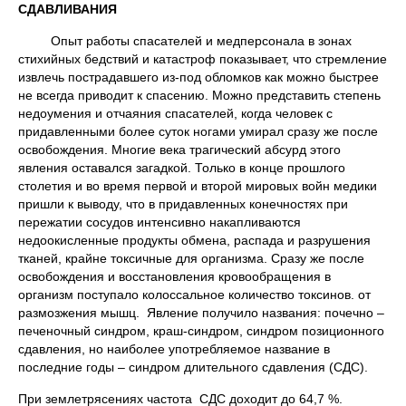
СДАВЛИВАНИЯ
Опыт работы спасателей и медперсонала в зонах
стихийных бедствий и катастроф показывает, что стремление
извлечь пострадавшего из-под обломков как можно быстрее
не всегда приводит к спасению. Можно представить степень
недоумения и отчаяния спасателей, когда человек с
придавленными более суток ногами умирал сразу же после
освобождения. Многие века трагический абсурд этого
явления оставался загадкой. Только в конце прошлого
столетия и во время первой и второй мировых войн медики
пришли к выводу, что в придавленных конечностях при
пережатии сосудов интенсивно накапливаются
недоокисленные продукты обмена, распада и разрушения
тканей, крайне токсичные для организма. Сразу же после
освобождения и восстановления кровообращения в
организм поступало колоссальное количество токсинов. от
размозжения мышц. Явление получило названия: почечно –
печеночный синдром, краш-синдром, синдром позиционного
сдавления, но наиболее употребляемое название в
последние годы – синдром длительного сдавления (СДС).
При землетрясениях частота СДС доходит до 64,7 %.