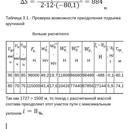
м.
Таблица 3.1 ‑ Проверка возможности преодоления подъема
крутизной
больше расчетного
,
,
,
,
,
,
,
,
,
,
, Н/
км/
км/
км/
Н
Н/т
Н
Н
Н
м
т
ч
Н/т
ч
ч
90
80
85
98000
49,2
19,7
11808
86680
98488
-488
-0,1
-80,1
88
80
70
75
115000
43,4
17,6
10416
77440
87856
27144
5,9
-74,1
84
Так как 1727 > 1500 м, то поезд с рассчитанной массой
состава преодолеет этот участок пути с максимальным
уклоном
‰.