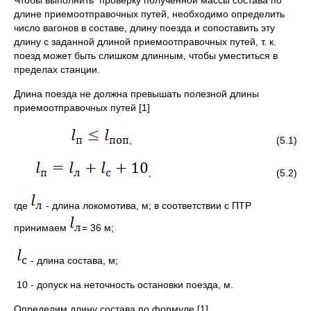
Чтобы выполнить проверку полученной массы состава по
длине приемоотправочных путей, необходимо определить
число вагонов в составе, длину поезда и сопоставить эту
длину с заданной длиной приемоотправочных путей, т. к.
поезд может быть слишком длинным, чтобы уместиться в
пределах станции.
Длина поезда не должна превышать полезной длины
приемоотправочных путей [1]
, (5.1)
, (5.2)
где
‑ длина локомотива, м; в соответствии с ПТР
принимаем
= 36 м;
‑ длина состава, м;
10 ‑ допуск на неточность остановки поезда, м.
Определим длину состава по формуле [1]