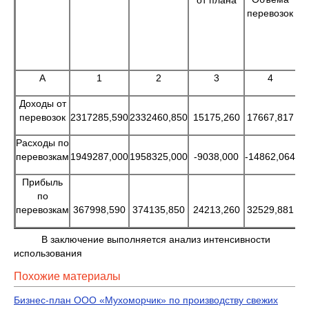
перевозок
А
1
2
3
4
Доходы от
перевозок
2317285,590
2332460,850
15175,260
17667,817
-2
Расходы по
перевозкам
1949287,000
1958325,000
-9038,000
-14862,064
Прибыль
по
перевозкам
367998,590
374135,850
24213,260
32529,881
-2
В заключение выполняется анализ интенсивности
использования
Похожие материалы
Бизнес-план ООО «Мухоморчик» по производству свежих