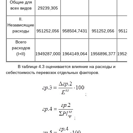
Общие для
всех видов
29239,305
II.
Независящие
расходы
951252,056
958504,7431
951252,056
951252
Всего
расходов
(I+II)
1949287,000
1964149,064
1956896,377
195206
В таблице 4.3 оценивается влияние на расходы и
себестоимость перевозок отдельных факторов.
;
;