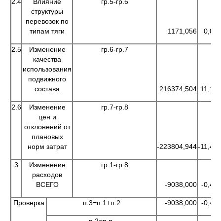
2.4
Влияние
гр.5-гр.6
структуры
перевозок по
типам тяги
1171,056
0,06
2.5
Изменение
гр.6-гр.7
качества
использования
подвижного
состава
216374,504
11,10
2.6
Изменение
гр.7-гр.8
цен и
отклонений от
плановых
норм затрат
-223804,944
-11,48
3
Изменение
гр.1-гр.8
расходов
ВСЕГО
-9038,000
-0,46
Проверка
п.3=п.1+п.2
-9038,000
-0,46
п.2=п.п.