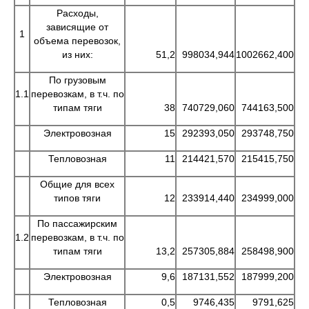
Расходы,
зависящие от
1
объема перевозок,
из них:
51,2
998034,944
1002662,400
По грузовым
1.1
перевозкам, в т.ч. по
типам тяги
38
740729,060
744163,500
Электровозная
15
292393,050
293748,750
Тепловозная
11
214421,570
215415,750
Общие для всех
типов тяги
12
233914,440
234999,000
По пассажирским
1.2
перевозкам, в т.ч. по
типам тяги
13,2
257305,884
258498,900
Электровозная
9,6
187131,552
187999,200
Тепловозная
0,5
9746,435
9791,625