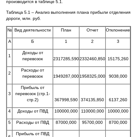
производится в таблице 5.1.
Таблица 5.1 – Анализ выполнения плана прибыли отделения
дороги, млн. руб.
№
Вид деятельности
План
Отчет
Отклонение
А
Б
1
2
3
Доходы от
1
перевозок
2317285,590
2332460,850
15175,260
Расходы от
2
перевозок
1949287,000
1958325,000
9038,000
Прибыль от
3
перевозок (стр.1-
стр.2)
367998,590
374135,850
6137,260
4
Доходы от ПВД
100000,000
110000,000
10000,000
5
Расходы от ПВД
87000,000
95700,000
8700,000
Прибыль от ПВД
6