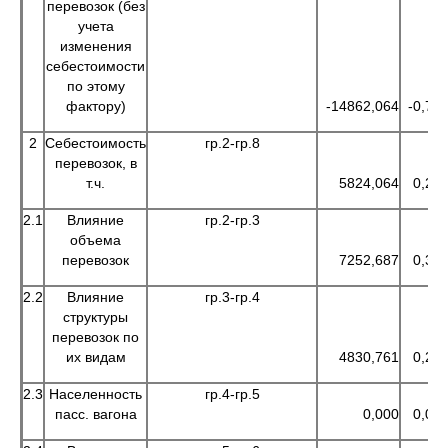
перевозок (без
учета
изменения
себестоимости
по этому
фактору)
-14862,064
-0,76
2
Себестоимость
гр.2-гр.8
перевозок, в
т.ч.
5824,064
0,29
2.1
Влияние
гр.2-гр.3
объема
перевозок
7252,687
0,37
2.2
Влияние
гр.3-гр.4
структуры
перевозок по
их видам
4830,761
0,24
2.3
Населенность
гр.4-гр.5
пасс. вагона
0,000
0,00