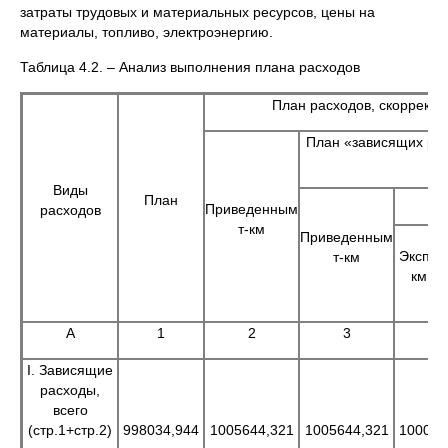
затраты трудовых и материальных ресурсов, цены на
материалы, топливо, электроэнергию.
Таблица 4.2. – Анализ выполнения плана расходов
План расходов, скоррект
План «зависящих рас
Виды
План
Приведенным
расходов
т-км
Приведенным
Эксплуа
т-км
км, п
А
1
2
3
4
I. Зависящие
расходы,
всего
(стр.1+стр.2)
998034,944
1005644,321
1005644,321
100081