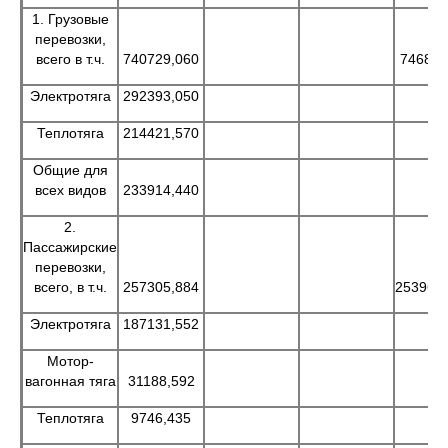
1. Грузовые
перевозки,
всего в т.ч.
740729,060
746849
Электротяга
292393,050
Теплотяга
214421,570
Общие для
всех видов
233914,440
2.
Пассажирские
перевозки,
всего, в т.ч.
257305,884
253964
Электротяга
187131,552
Мотор-
вагонная тяга
31188,592
Теплотяга
9746,435