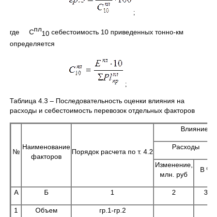
;
пл
где С
себестоимость 10 приведенных тонно-км
10
определяется
;
Таблица 4.3 – Последовательность оценки влияния на
расходы и себестоимость перевозок отдельных факторов
Влияние ф
Наименование
Расходы
№
Порядок расчета по т. 4.2
факторов
Изменение,
В %
млн. руб
А
Б
1
2
3
1
Объем
гр.1-гр.2