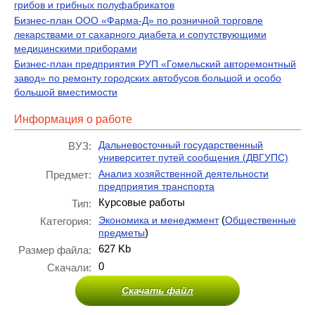
грибов и грибных полуфабрикатов
Бизнес-план ООО «Фарма-Д» по розничной торговле
лекарствами от сахарного диабета и сопутствующими
медицинскими приборами
Бизнес-план предприятия РУП «Гомельский авторемонтный
завод» по ремонту городских автобусов большой и особо
большой вместимости
Информация о работе
Дальневосточный государственный
ВУЗ:
университет путей сообщения (ДВГУПС)
Анализ хозяйственной деятельности
Предмет:
предприятия транспорта
Курсовые работы
Тип:
(
Экономика и менеджмент
Общественные
Категория:
)
предметы
627 Kb
Размер файла:
0
Скачали:
Скачать файл