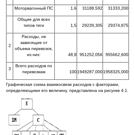
Моторвагонный ПС
1,6
31188,592
31333,200
Общие для всех
типов тяги
1,5
29239,305
29374,875
Расходы, не
зависящие от
2
объема перевозок,
из них:
48,8
951252,056
955662,600
Всего расходов по
3
перевозкам
100
1949287,000
1958325,000
Графическая схема взаимосвязи расходов с факторами,
определяющими его величину, представлена на рисунке 4.1.