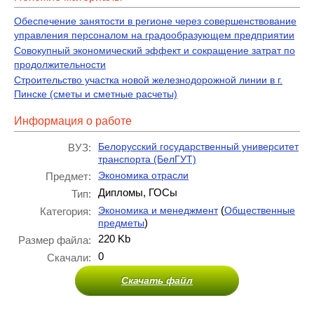
Обеспечение занятости в регионе через совершенствование
управления персоналом на градообразующем предприятии
Совокупный экономический эффект и сокращение затрат по
продолжительности
Строительство участка новой железнодорожной линии в г.
Пинске (сметы и сметные расчеты)
Информация о работе
Белорусский государственный университет
ВУЗ:
транспорта (БелГУТ)
Экономика отрасли
Предмет:
Дипломы, ГОСы
Тип:
(
Экономика и менеджмент
Общественные
Категория:
)
предметы
220 Kb
Размер файла:
0
Скачали:
Скачать файл