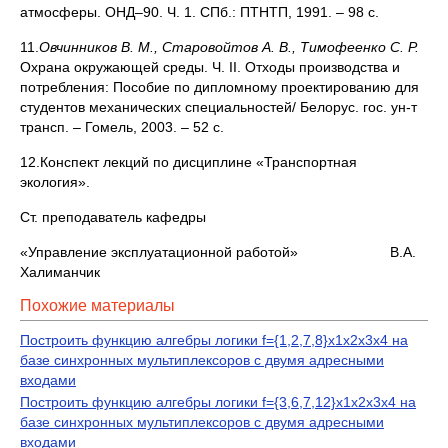
атмосферы. ОНД–90. Ч. 1. СПб.: ПТНТП, 1991. – 98 с.
11.
Овчинников В. М., Старовойтов А. В., Тимофеенко С. Р.
Охрана окружающей среды. Ч. II. Отходы производства и
потребления: Пособие по дипломному проектированию для
студентов механических специальностей/ Белорус. гос. ун-т
трансп. – Гомель, 2003. – 52 с.
12.Конспект лекций по дисциплине «Транспортная
экология».
Ст. преподаватель кафедры
«Управление эксплуатационной работой» В.А.
Халиманчик
Похожие материалы
Построить функцию алгебры логики f={1,2,7,8}x1x2x3x4 на
базе синхронных мультиплексоров с двумя адресными
входами
Построить функцию алгебры логики f={3,6,7,12}x1x2x3x4 на
базе синхронных мультиплексоров с двумя адресными
входами