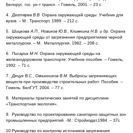
Белорус. гос. ун-т трансп. – Гомель, 2001. – 23 с
4.
Дегтярев В.В.
Охрана окружающей среды: Учебник для
вузов. – М.: Транспорт, 1989. – 212 с.
5.
Шицкова А.П., Новиков Ю.В., Климкина Н.В. и др.
Охрана
окружающей среды от загрязнения предприятиями черной
металлургии. – М.: Металлургия, 1982. – 208 с.
6.
Писарик М.Н.
Охрана окружающей среды на
железнодорожном транспорте: Учебное пособие. – Гомель,
1992. – 71 с.
7.
Децук В.С., Овчинников В.М.
Выбросы загрязняющих
веществ при производстве строительных работ: Пособие. –
Гомель: БелГУТ, 2004. – 77 с.
8. Материалы практических занятий по дисциплине
«Транспортная экология».
9. Руководство по проектированию санитарно-защитных зон
промыш­ленных предприятий. -М.: Стройиздат,1984. – 37с
10.Руководство по контролю источников загрязнения