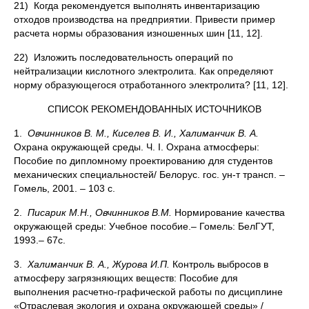
21) Когда рекомендуется выполнять инвентаризацию
отходов производства на предприятии. Привести пример
расчета нормы образования изношенных шин [11, 12].
22) Изложить последовательность операций по
нейтрализации кислотного электролита. Как определяют
норму образующегося отработанного электролита? [11, 12].
СПИСОК РЕКОМЕНДОВАННЫХ ИСТОЧНИКОВ
1.
Овчинников В. М., Киселев В. И., Халиманчик В. А.
Охрана окружающей среды. Ч. I. Охрана атмосферы:
Пособие по дипломному проектированию для студентов
механических специальностей/ Белорус. гос. ун-т трансп. –
Гомель, 2001. – 103 с.
2.
Писарик М.Н., Овчинников В.М.
Нормирование качества
окружающей среды: Учебное пособие.– Гомель: БелГУТ,
1993.– 67с.
3.
Халиманчик В. А., Журова И.П.
Контроль выбросов в
атмосферу загрязняющих веществ: Пособие для
выполнения расчетно-графической работы по дисциплине
«Отраслевая экология и охрана окружающей среды» /