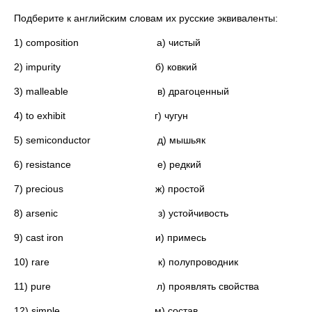
Подберите к английским словам их русские эквиваленты:
1) composition а) чистый
2) impurity б) ковкий
3) malleable в) драгоценный
4) to exhibit г) чугун
5) semiconductor д) мышьяк
6) resistance е) редкий
7) precious ж) простой
8) arsenic з) устойчивость
9) cast iron и) примесь
10) rare к) полупроводник
11) pure л) проявлять свойства
12) simple м) состав