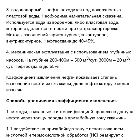
3. водонапорный – нефть находится над поверхностью
пластовой воды. Необходима нагнетательная скважина.
Используется вода из водоемов, либо пластовая вода,
которая отделяется от нефти при ее транспортировке.
Методы заводнений: приконтурное; законтурное;
внутриконтурное. Нефтеотдача до 40-45%.
4. механическая эксплуатация с использованием глубинных
3
3
насосов. На глубине 200-400м – 500 м
/сут; 3000м – 20 м
/
сут. Нефтеотдача до 55%.
Коэффициент извлечения нефти показывает степень
извлечения нефти из скважины, доля нефти которую можно
извлечь.
Способы увеличения коэффициента извлечения:
1. методы, связанные с интенсификацией процессов доступа
нефти через толщу породы в призабойную зону скважины.
1.1 воздействие на призабойную зону с использованием
кислотной и термокислотной обработки (HCl реагирует с