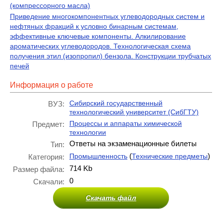
(компрессорного масла)
Приведение многокомпонентных углеводородных систем и
нефтяных фракций к условно бинарным системам,
эффективные ключевые компоненты. Алкилирование
ароматических углеводородов. Технологическая схема
получения этил (изопропил) бензола. Конструкции трубчатых
печей
Информация о работе
Сибирский государственный
ВУЗ:
технологический университет (СибГТУ)
Процессы и аппараты химической
Предмет:
технологии
Ответы на экзаменационные билеты
Тип:
(
)
Промышленность
Технические предметы
Категория:
714 Kb
Размер файла:
0
Скачали:
Скачать файл