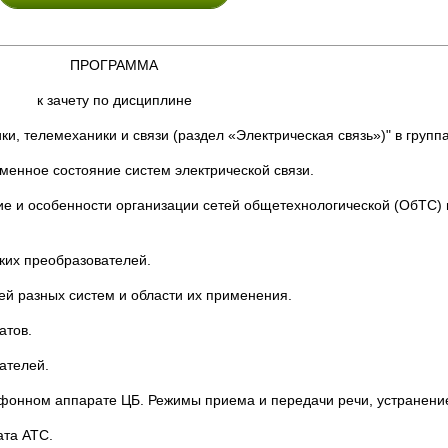
ПРОГРАММА
к зачету по дисциплине
, телемеханики и связи (раздел «Электрическая связь»)" в группа
еменное состояние систем электрической связи.
ние и особенности организации сетей общетехнологической (ОбТС) 
ских преобразователей.
ей разных систем и области их применения.
атов.
ателей.
ефонном аппарате ЦБ. Режимы приема и передачи речи, устранени
ата АТС.