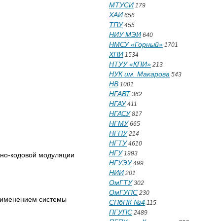
МТУСИ
179
ХАИ
656
ТПУ
455
НИУ МЭИ
640
НМСУ «Горный»
1701
ХПИ
1534
НТУУ «КПИ»
213
НУК им. Макарова
543
НВ
1001
НГАВТ
362
НГАУ
411
НГАСУ
817
НГМУ
665
НГПУ
214
НГТУ
4610
НГУ
1993
сно-кодовой модуляции
НГУЭУ
499
НИИ
201
ОмГТУ
302
ОмГУПС
230
применением системы
СПбПК №4
115
ПГУПС
2489