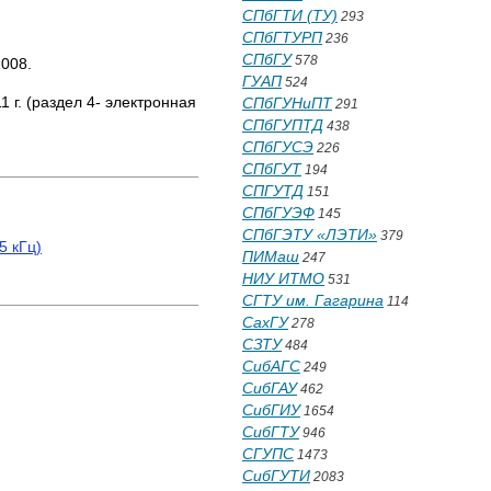
СПбГТИ (ТУ)
293
СПбГТУРП
236
СПбГУ
578
2008.
ГУАП
524
 г. (раздел 4- электронная
СПбГУНиПТ
291
СПбГУПТД
438
СПбГУСЭ
226
СПбГУТ
194
СПГУТД
151
СПбГУЭФ
145
СПбГЭТУ «ЛЭТИ»
379
5 кГц)
ПИМаш
247
НИУ ИТМО
531
СГТУ им. Гагарина
114
СахГУ
278
СЗТУ
484
СибАГС
249
СибГАУ
462
СибГИУ
1654
СибГТУ
946
СГУПС
1473
СибГУТИ
2083