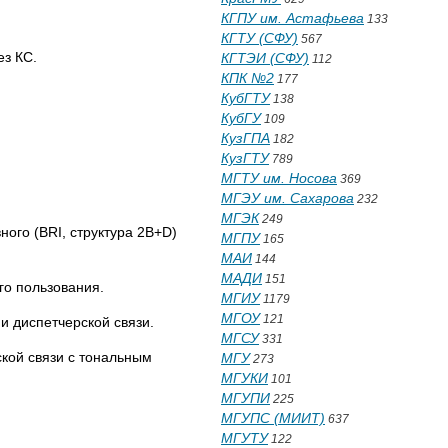
КГПУ им. Астафьева
133
КГТУ (СФУ)
567
ез КС.
КГТЭИ (СФУ)
112
КПК №2
177
КубГТУ
138
КубГУ
109
КузГПА
182
КузГТУ
789
МГТУ им. Носова
369
МГЭУ им. Сахарова
232
МГЭК
249
ого (BRI, структура 2B+D)
МГПУ
165
МАИ
144
МАДИ
151
го пользования.
МГИУ
1179
МГОУ
121
и диспетчерской связи.
МГСУ
331
ской связи с тональным
МГУ
273
МГУКИ
101
МГУПИ
225
МГУПС (МИИТ)
637
МГУТУ
122