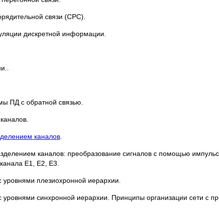
орядительной связи (СРС).
дуляции дискретной информации.
и..
мы ПД с обратной связью.
 каналов.
зделением каналов
.
азделением каналов: преобразование сигналов с помощью импуль
канала Е1, Е2, Е3.
с уровнями плезиохронной иерархии.
 с уровнями синхронной иерархии. Принципы организации сети с 