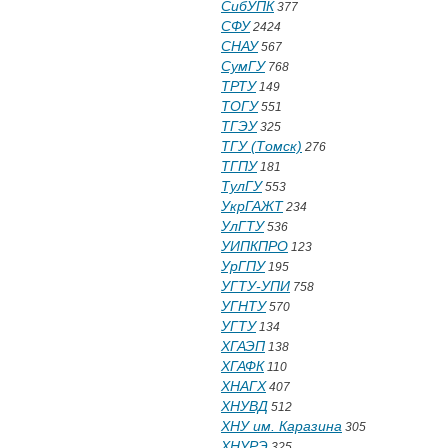
СибУПК
377
СФУ
2424
СНАУ
567
СумГУ
768
ТРТУ
149
ТОГУ
551
ТГЭУ
325
ТГУ (Томск)
276
ТГПУ
181
ТулГУ
553
УкрГАЖТ
234
УлГТУ
536
УИПКПРО
123
УрГПУ
195
УГТУ-УПИ
758
УГНТУ
570
УГТУ
134
ХГАЭП
138
ХГАФК
110
ХНАГХ
407
ХНУВД
512
ХНУ им. Каразина
305
ХНУРЭ
325