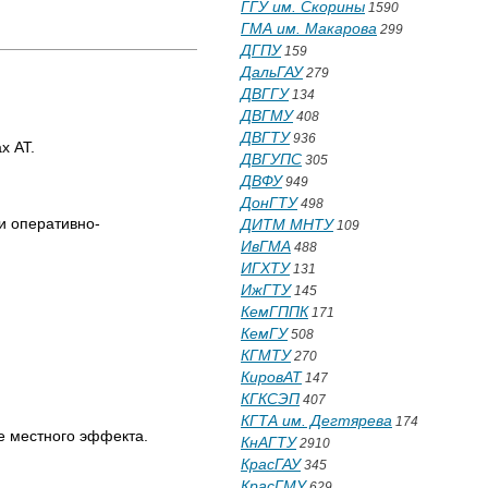
ГГУ им. Скорины
1590
ГМА им. Макарова
299
ДГПУ
159
ДальГАУ
279
ДВГГУ
134
ДВГМУ
408
ДВГТУ
936
х АТ.
ДВГУПС
305
ДВФУ
949
ДонГТУ
498
и оперативно-
ДИТМ МНТУ
109
ИвГМА
488
ИГХТУ
131
ИжГТУ
145
КемГППК
171
КемГУ
508
КГМТУ
270
КировАТ
147
КГКСЭП
407
КГТА им. Дегтярева
174
е местного эффекта.
КнАГТУ
2910
КрасГАУ
345
КрасГМУ
629