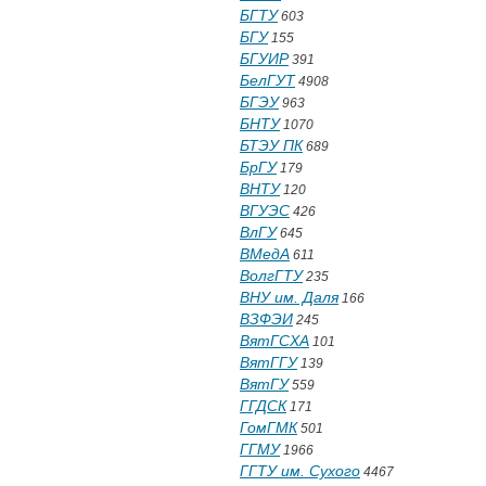
БГТУ
603
БГУ
155
БГУИР
391
БелГУТ
4908
БГЭУ
963
БНТУ
1070
БТЭУ ПК
689
БрГУ
179
ВНТУ
120
ВГУЭС
426
ВлГУ
645
ВМедА
611
ВолгГТУ
235
ВНУ им. Даля
166
ВЗФЭИ
245
ВятГСХА
101
ВятГГУ
139
ВятГУ
559
ГГДСК
171
ГомГМК
501
ГГМУ
1966
ГГТУ им. Сухого
4467