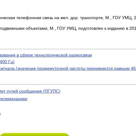
тическая телефонная связь на жел. дор. транспорте, М., ГОУ УМЦ, 
с подвижными объектами, М., ГОУ УМЦ, подготовлен к изданию в 2011
ования в сфере технологической радиосвязи
400 Гц)
игнала (значение промежуточной частоты принимается равным 46
тет путей сообщения (ПГУПС)
телемеханики
)