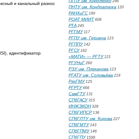
ПГПУ им. Короленко
296
ексный и канальный разнос
ПНТУ им. Кондратюка
120
РАНХиГС
190
РОАТ МИИТ
608
РТА
245
РГГМУ
117
РГПУ им. Герцена
123
РГППУ
142
РГСУ
162
SI), идентификатор
«МАТИ» — РГТУ
121
РГУНиГ
260
РЭУ им. Плеханова
123
РГАТУ им. Соловьёва
219
РязГМУ
125
РГРТУ
666
СамГТУ
131
СПбГАСУ
315
ИНЖЭКОН
328
СПбГИПСР
136
СПбГЛТУ им. Кирова
227
СПбГМТУ
143
СПбГПМУ
146
СПбГПУ
1599