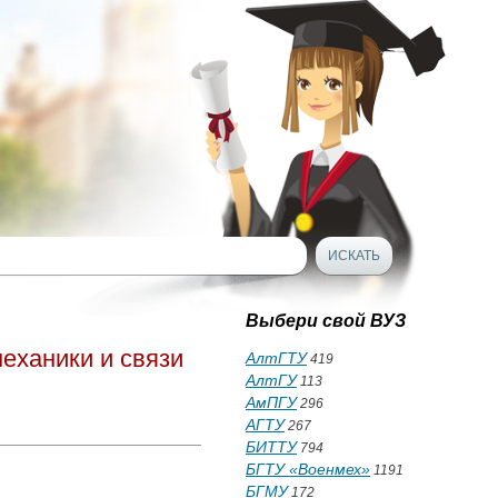
Выбери свой ВУЗ
еханики и связи
АлтГТУ
419
АлтГУ
113
АмПГУ
296
АГТУ
267
БИТТУ
794
БГТУ «Военмех»
1191
БГМУ
172