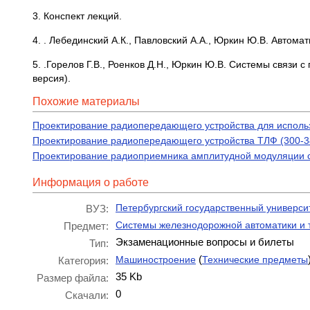
3. Конспект лекций.
4. . Лебединский А.К., Павловский А.А., Юркин Ю.В. Автома
5. .Горелов Г.В., Роенков Д.Н., Юркин Ю.В. Системы связи 
версия).
Похожие материалы
Проектирование радиопередающего устройства для использ
Проектирование радиопередающего устройства ТЛФ (300-3
Проектирование радиоприемника амплитудной модуляции с
Информация о работе
Петербургский государственный универси
ВУЗ:
Системы железнодорожной автоматики и 
Предмет:
Экзаменационные вопросы и билеты
Тип:
(
Машиностроение
Технические предметы
Категория:
35 Kb
Размер файла:
0
Скачали: