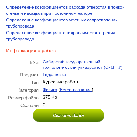
Определение коэффициентов расхода отверстия в тонкой
стенке и насадков при постоянном напоре
Определение коэффициентов местных сопротивлений
трубопровода
Определение коэффициента гидравлического трения
трубопровода
Информация о работе
Сибирский государственный
ВУЗ:
технологический университет (СибГТУ)
Гидравлика
Предмет:
Курсовые работы
Тип:
(
)
Физика
Естествознание
Категория:
375 Kb
Размер файла:
0
Скачали:
Скачать файл