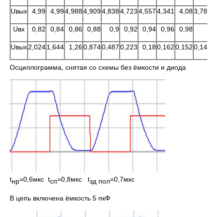
Uвых
4,99
4,99
4,988
4,909
4,838
4,723
4,557
4,341
4,08
3,785
3
Uвх
0,82
0,84
0,86
0,88
0,9
0,92
0,94
0,96
0,98
1
Uвых
2,024
1,644
1,26
0,874
0,487
0,223
0,18
0,162
0,152
0,144
0
Осциллограмма, снятая со схемы без ёмкости и диода
t
=0,6мкс t
=0,8мкс t
=0,7мкс
нр
сп
зд пол
В цепь включена ёмкость 5 пкФ