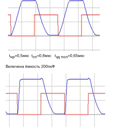
t
=0,5мкс t
=0,8мкс t
=0,65мкс
нр
сп
зд пол
Включена ёмкость 200пкФ