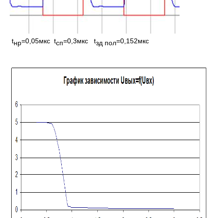
t
=0,05мкс t
=0,3мкс t
=0,152мкс
нр
сп
зд пол