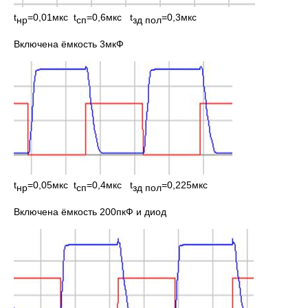
t
=0,01мкс t
=0,6мкс t
=0,3мкс
нр
сп
зд пол
Включена ёмкость 3мкФ
t
=0,05мкс t
=0,4мкс t
=0,225мкс
нр
сп
зд пол
Включена ёмкость 200пкФ и диод