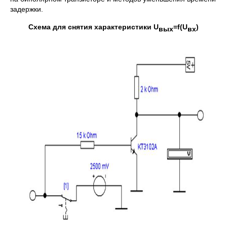
задержки.
Схема для снятия характеристики
U
=
f
(
U
)
вых
вх