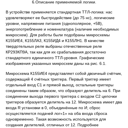
6.Описание применяемой логики.
В устройстве применяется стандартная ТТЛ-логика: нас
удовлетворяют ее быстродействие (до 75 нс), логические
уровни, напряжение питания (однополярное, +5В),
энергопотребление и номенклатура (наличие необходимых
микросхем). Для работы были подобраны микросхемы
К155ИЕ4, К155ЛА3, К155ИД4 и К155ЛН1. В качестве
твердотельных реле выбраны отечественные реле
КР293КП9А, так как для их срабатывания достаточно
стандартного единичного ТТЛ-уровня. Графические
изображения указанных микросхем даны на рис. 6.1.
Микросхема К155ИЕ4 представляет собой двоичный счётчик,
содержащий 4 счётных триггера. Первый триггер имеет
отдельный вход С1 и прямой выход, остальные триггеры
соединены таким образом, что образуют делитель на 6. При
соединении выхода первого триггера с входом С2 цепочки
триггеров образуется делитель на 12. Микросхема имеет два
входа R установки в 0, объединённые по И; сброс
осуществляется подачей лог«1» на оба входа сброса
одновременно. Такая возможность используется для
создания делителей, отличных от 12. Подробнее