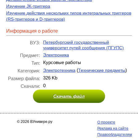
Изучение JK-триггера
Изучение действия нескольких типов интегральных триггеров
(RS-триггеров и D-триггеров)
Информация о работе
Петербургский государственный
ВУЗ:
университет путей сообщения (ПГУПС)
Электроника
Предмет:
Курсовые работы
Тип:
(
)
Электротехника
Технические предметы
Категория:
326 Kb
Размер файла:
0
Скачали:
Скачать файл
© 2026 ВУнивере.ру
О проекте
Реклама на сайте
Правообладателям