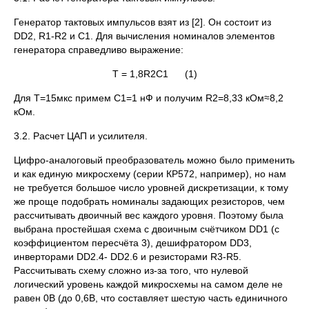
Генератор тактовых импульсов взят из [2]. Он состоит из
DD2, R1-R2 и C1. Для вычисления номиналов элементов
генератора справедливо выражение:
Т = 1,8R2С1 (1)
Для Т=15мкс примем С1=1 нФ и получим R2=8,33 кОм≈8,2
кОм.
3.2. Расчет ЦАП и усилителя.
Цифро-аналоговый преобразователь можно было применить
и как единую микросхему (серии КР572, например), но нам
не требуется большое число уровней дискретизации, к тому
же проще подобрать номиналы задающих резисторов, чем
рассчитывать двоичный вес каждого уровня. Поэтому была
выбрана простейшая схема с двоичным счётчиком DD1 (с
коэффициентом пересчёта 3), дешифратором DD3,
инверторами DD2.4- DD2.6 и резисторами R3-R5.
Рассчитывать схему сложно из-за того, что нулевой
логический уровень каждой микросхемы на самом деле не
равен 0В (до 0,6В, что составляет шестую часть единичного