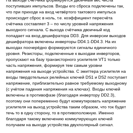
На выходе счётчика формируется двоичный вес числа
поступивших импульсов. Входы его сброса подключены так,
что при приходе на вход четвёртого тактового импульса
происходит сброс в ноль, т.е. коэффициент пересчёта
счётчика составляет 3 – по числу уровней напряжения
выходного сигнала. С выхода счётчика двоичный код
попадает на вход дешифратора DD3. Для инверсии выходов
дешифратора включены инверторы DD4.1-DD4.3. На их
выходах поочерёдно формируются сигналы единичного
уровня. Резисторы, подключенные к выходам инверторов,
пропускают на базу транзисторного усилителя VT1 только
часть напряжения, формируя тем самым уровни
напряжения на выходе устройства. С эмиттера усилителя на
входы твердотельных релейных ключей DS1 и DS2 поступает
напряжение, приблизительно равное требуемому выходному
(с учётом падения напряжения на ключах). Входы ключей
включены в противофазе (благодаря инвертору DD2.3),
поэтому они попеременно будут коммутировать напряжение
усилителя на выход устройства таким образом, что ток будет
течь то в одну сторону, то в противоположную. Именно
благодаря такому включению коммутирующих ключей
получаем на выходе устройства двухполярный сигнал.