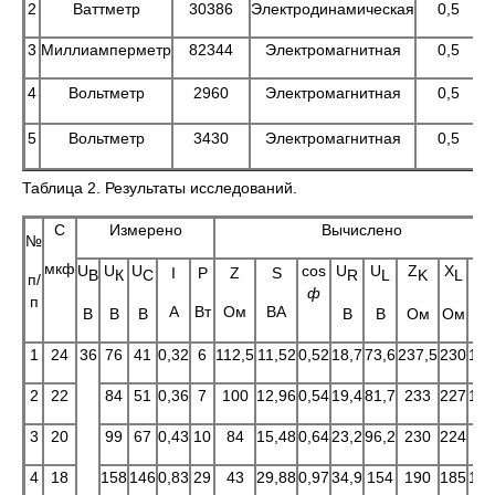
2
Ваттметр
30386
Электродинамическая
0,5
3
Миллиамперметр
82344
Электромагнитная
0,5
4
Вольтметр
2960
Электромагнитная
0,5
5
Вольтметр
3430
Электромагнитная
0,5
Таблица 2. Результаты исследований.
С
Измерено
Вычислено
№
мкф
U
U
U
cos
U
U
Z
X
I
P
Z
S
В
К
C
R
L
K
L
R
п/
ф
п
О
A
Вт
Ом
ВА
В
В
В
В
В
Ом
Ом
1
24
36
76
41
0,32
6
112,5
11,52
0,52
18,7
73,6
237,5
230
123
2
22
84
51
0,36
7
100
12,96
0,54
19,4
81,7
233
227
125
3
20
99
67
0,43
10
84
15,48
0,64
23,2
96,2
230
224
14
4
18
158
146
0,83
29
43
29,88
0,97
34,9
154
190
185
184