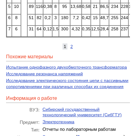
5
10
89
116
0,38
8
95
13,68
0,58
21
86,5
234
228
135
6
8
51
82
0,2
3
180
7,2
0,42
15
48,7
255
244
10
7
6
31
64
0,12
1,5
300
4,32
0,35
12,5
28,4
258
237
90
1
2
Похожие материалы
Испытание однофазного двухобмоточного трансформатора
Исследование резонанса напряжений
Исследование электрического состояния цепи с пассивными
сопротивлениями при различных способах их соединения
Информация о работе
Сибирский государственный
ВУЗ:
технологический университет (СибГТУ)
Электротехника
Предмет:
Отчеты по лабораторным работам
Тип: