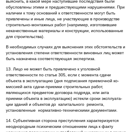
выяснить, в какой мере наступившие послед­ствия были
обусловлены этими и предшествующими нарушениями. При
нали­чии к тому оснований к ответственности могут быть
привлечены и иные лица, не участвующие в производстве
строительно-монтажных работ (например, изго­товившие
некачественные материалы и конструкции, использованные
для строи­тельства).
В необходимых случаях для выяснения этих обстоятельств и
установления степени ответственности виновных лиц может
быть назначена соответствующая экспертиза.
13. Лицо не может быть привлечено к уголовной
ответственности по статье 305, если с момента сдачи
объекта в эксплуатацию (дня подписания приемочной ко­
миссией акта сдачи-приемки строительных работ,
являющихся предметом догово­ра подряда, или акта
приемки объекта в эксплуатацию) истекли сроки эксплуата­
ции зданий и объектов до капитального ремонта,
установленные норматив­но-техническими документами.
14. Субъективная сторона преступления характеризуется
неоднородным пси­хическим отношением лица к факту