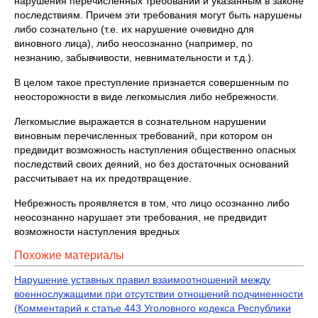
нарушения перечисленных требований и указанным в законе
последствиям. Причем эти требования могут быть нарушены
либо сознательно (т.е. их нарушение очевидно для
виновного лица), либо неосоз­нанно (например, по
незнанию, забывчивости, невнимательности и т.д.).
В целом такое преступление признается совершенным по
неосторожности в виде легкомыслия либо небрежности.
Легкомыслие выражается в сознательном нарушении
виновным перечислен­ных требований, при котором он
предвидит возможность наступления обществен­но опасных
последствий своих деяний, но без достаточных оснований
рассчитыва­ет на их предотвращение.
Небрежность проявляется в том, что лицо осознанно либо
неосознанно на­рушает эти требования, не предвидит
возможности наступления вредных
Похожие материалы
Нарушение уставных правил взаимоотношений между
военнослужащими при отсутствии отношений подчиненности
(Комментарий к статье 443 Уголовного кодекса Республики