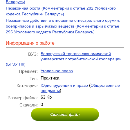
Беларусь)
Незаконная охота (Комментарий к статье 282 Уголовного
кодекса Республики Беларусь)
Незаконные действия в отношении огнестрельного оружия,
боеприпасов и взрывчатых веществ (Комментарий к статье
295 Уголовного кодекса Республики Беларусь)
Информация о работе
Белорусский торгово-экономический
ВУЗ:
университет потребительской кооперации
(БТЭУ ПК)
Уголовное право
Предмет:
Практика
Тип:
(
Юриспруденция и право
Общественные
Категория:
)
предметы
63 Kb
Размер файла:
0
Скачали:
Скачать файл