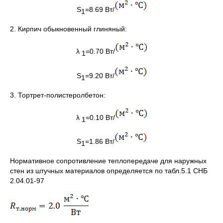
S
=8.69 Вт/
1
2. Кирпич обыкновенный глиняный:
λ
=0.70 Вт/
1
S
=9.20 Вт/
1
3. Тортрет-полистеролбетон:
λ
=0.10 Вт/
1
S
=1.86 Вт/
1
Нормативное сопротивление теплопередаче для наружных
стен из штучных материалов определяется по табл.5.1 CНБ
2.04.01-97