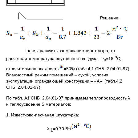
Решение:
Т.к. мы рассчитываем здание кинотеатра, то
о
расчетная температура внутреннего воздуха 𝑡
=18
С,
в
относительная влажность
=50% (табл.4.1 CНБ 2.04.01-97).
Влажностный режим помещений – сухой, условия
эксплуатации ограждающей конструкции – «А» (табл.4.2
CНБ 2.04.01-97).
По табл. А1 CНБ 2.04.01-97 принимаем теплопроводность λ
и теплоусвоение S материалов:
1. Известково-песчаная штукатурка:
λ
=0.70 Вт/
1