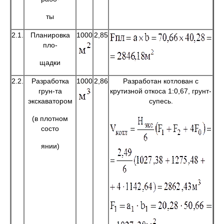
ты
2.1.
Планировка
1000
2,85
пло-
щадки
2.2.
Разработка
1000
2,86
Разработан котлован с
грун-та
крутизной откоса 1:0,67, грунт-
экскаватором
супесь.
(в плотном
состо
янии)