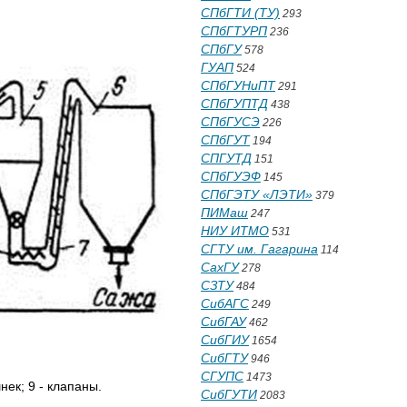
СПбГТИ (ТУ)
293
СПбГТУРП
236
СПбГУ
578
ГУАП
524
СПбГУНиПТ
291
СПбГУПТД
438
СПбГУСЭ
226
СПбГУТ
194
СПГУТД
151
СПбГУЭФ
145
СПбГЭТУ «ЛЭТИ»
379
ПИМаш
247
НИУ ИТМО
531
СГТУ им. Гагарина
114
СахГУ
278
СЗТУ
484
СибАГС
249
СибГАУ
462
СибГИУ
1654
СибГТУ
946
СГУПС
1473
шнек; 9 - клапаны.
СибГУТИ
2083