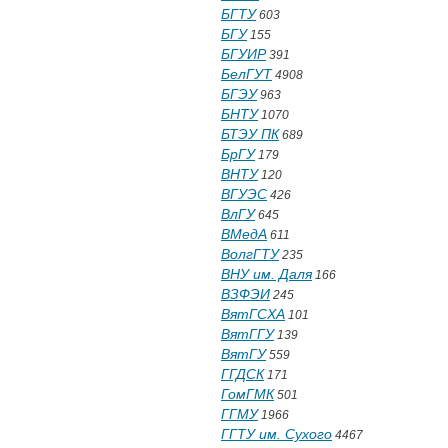
БГТУ
603
БГУ
155
БГУИР
391
БелГУТ
4908
БГЭУ
963
БНТУ
1070
БТЭУ ПК
689
БрГУ
179
ВНТУ
120
ВГУЭС
426
ВлГУ
645
ВМедА
611
ВолгГТУ
235
ВНУ им. Даля
166
ВЗФЭИ
245
ВятГСХА
101
ВятГГУ
139
ВятГУ
559
ГГДСК
171
ГомГМК
501
ГГМУ
1966
ГГТУ им. Сухого
4467