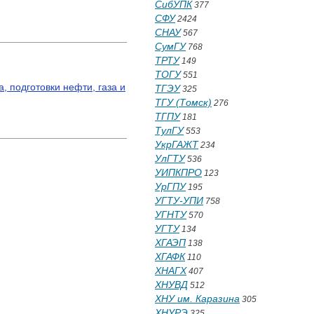
СибУПК
377
СФУ
2424
СНАУ
567
СумГУ
768
ТРТУ
149
ТОГУ
551
, подготовки нефти, газа и
ТГЭУ
325
ТГУ (Томск)
276
ТГПУ
181
ТулГУ
553
УкрГАЖТ
234
УлГТУ
536
УИПКПРО
123
УрГПУ
195
УГТУ-УПИ
758
УГНТУ
570
УГТУ
134
ХГАЭП
138
ХГАФК
110
ХНАГХ
407
ХНУВД
512
ХНУ им. Каразина
305
ХНУРЭ
325