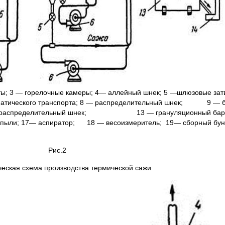
ункты; 3 — горелочные камеры; 4— аллейный шнек; 5 —шлюзовы
евматического транспорта; 8 — распределительный шнек; 9 — б
; 12 — распределительный шнек; 13 — грануляционный бара
та пыли; 17— аспиратор; 18 — весоизмеритель; 19— сборный бун
Рис.2
ческая схема производства термической сажи