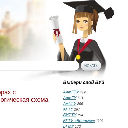
Выбери свой ВУЗ
рах с
АлтГТУ
419
АлтГУ
огическая схема
113
АмПГУ
296
АГТУ
267
БИТТУ
794
БГТУ «Военмех»
1191
БГМУ
172