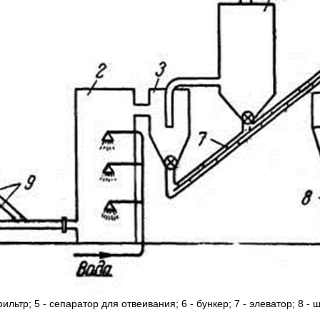
фильтр; 5 - сепаратор для отвеивания; 6 - бункер; 7 - элеватор; 8 - 