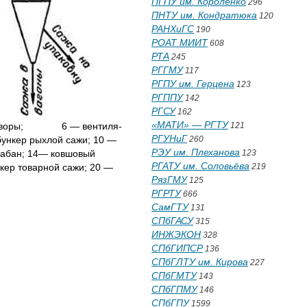
ПГПУ им. Короленко
296
ПНТУ им. Кондратюка
120
РАНХиГС
190
РОАТ МИИТ
608
РТА
245
РГГМУ
117
РГПУ им. Герцена
123
РГППУ
142
РГСУ
162
«МАТИ» — РГТУ
е затворы; 6 — вентиля­
121
РГУНиГ
ункер рыхлой сажи; 10 —
260
РЭУ им. Плеханова
бан; 14— ковшовый
123
РГАТУ им. Соловьёва
кер товарной сажи; 20 —
219
РязГМУ
125
РГРТУ
666
СамГТУ
131
СПбГАСУ
315
ИНЖЭКОН
328
СПбГИПСР
136
СПбГЛТУ им. Кирова
227
СПбГМТУ
143
СПбГПМУ
146
СПбГПУ
1599