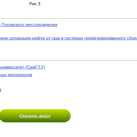
Рис.3
о-Тохомского месторождения
ени сепарации нефти от газа в системах герметизированного сбора
университет (СамГТУ)
дных материалов
)
Скачать файл