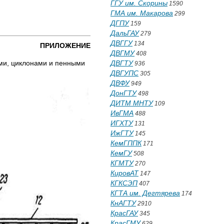
ГГУ им. Скорины
1590
ГМА им. Макарова
299
ДГПУ
159
ДальГАУ
279
ДВГГУ
134
ПРИЛОЖЕНИЕ
ДВГМУ
408
ами, циклонами и пенными
ДВГТУ
936
ДВГУПС
305
ДВФУ
949
ДонГТУ
498
ДИТМ МНТУ
109
ИвГМА
488
ИГХТУ
131
ИжГТУ
145
КемГППК
171
КемГУ
508
КГМТУ
270
КировАТ
147
КГКСЭП
407
КГТА им. Дегтярева
174
КнАГТУ
2910
КрасГАУ
345
КрасГМУ
629