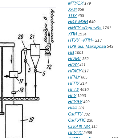
МТУСИ
179
ХАИ
656
ТПУ
455
НИУ МЭИ
640
НМСУ «Горный»
1701
ХПИ
1534
НТУУ «КПИ»
213
НУК им. Макарова
543
НВ
1001
НГАВТ
362
НГАУ
411
НГАСУ
817
НГМУ
665
НГПУ
214
НГТУ
4610
НГУ
1993
НГУЭУ
499
НИИ
201
ОмГТУ
302
ОмГУПС
230
СПбПК №4
115
ПГУПС
2489