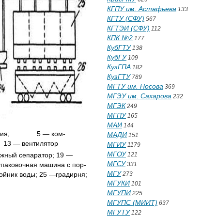
КГПУ им. Астафьева
133
КГТУ (СФУ)
567
КГТЭИ (СФУ)
112
КПК №2
177
КубГТУ
138
КубГУ
109
КузГПА
182
КузГТУ
789
МГТУ им. Носова
369
МГЭУ им. Сахарова
232
МГЭК
249
МГПУ
165
МАИ
144
давления; 5 — ком­
МАДИ
151
3 — вентилятор
МГИУ
1179
МГОУ
ный сепаратор; 19 —
121
МГСУ
упаковочная машина с пор­
331
МГУ
ник воды; 25 —гра­дирня;
273
МГУКИ
101
МГУПИ
225
МГУПС (МИИТ)
637
МГУТУ
122