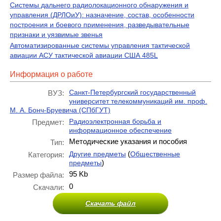
Системы дальнего радиолокационного обнаружения и
управления (ДРЛОиУ): назначение, состав, особенности
построения и боевого применения, разведывательные
признаки и уязвимые звенья
Автоматизированные системы управления тактической
авиации АСУ тактической авиации США 485L
Информация о работе
Санкт-Петербургский государственный
ВУЗ:
университет телекоммуникаций им. проф.
М. А. Бонч-Бруевича (СПбГУТ)
Радиоэлектронная борьба и
Предмет:
информационное обеспечение
Методические указания и пособия
Тип:
(
Другие предметы
Общественные
Категория:
)
предметы
95 Kb
Размер файла:
0
Скачали:
Скачать файл