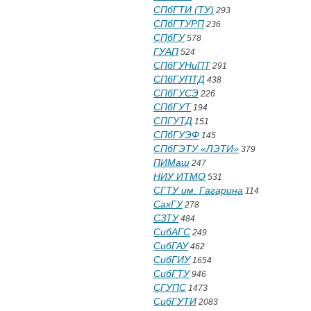
СПбГТИ (ТУ)
293
СПбГТУРП
236
СПбГУ
578
ГУАП
524
СПбГУНиПТ
291
СПбГУПТД
438
СПбГУСЭ
226
СПбГУТ
194
СПГУТД
151
СПбГУЭФ
145
СПбГЭТУ «ЛЭТИ»
379
ПИМаш
247
НИУ ИТМО
531
СГТУ им. Гагарина
114
СахГУ
278
СЗТУ
484
СибАГС
249
СибГАУ
462
СибГИУ
1654
СибГТУ
946
СГУПС
1473
СибГУТИ
2083