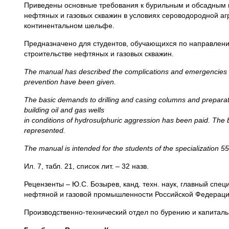
Приведены основные требования к бурильным и обсадным ко
нефтяных и газовых скважин в условиях сероводородной аг
континентальном шельфе.
Предназначено для студентов, обучающихся по направлени
строительстве нефтяных и газовых скважин.
The
manual has described the
complications and emergencies a
prevention have been given.
The basic demands to drilling and casing columns and preparatio
building oil
and gas wells
in conditions of hydrosulphuric aggression has been paid. The b
represented.
The manual is intended for the students of the specialization 5
Ил. 7, табл. 21, список лит. – 32 назв.
Рецензенты – Ю.С. Бозырев, канд. техн. наук, главный с
нефтяной и газовой промышленности Российской Федераци
Производственно-технический отдел по бурению и капиталь