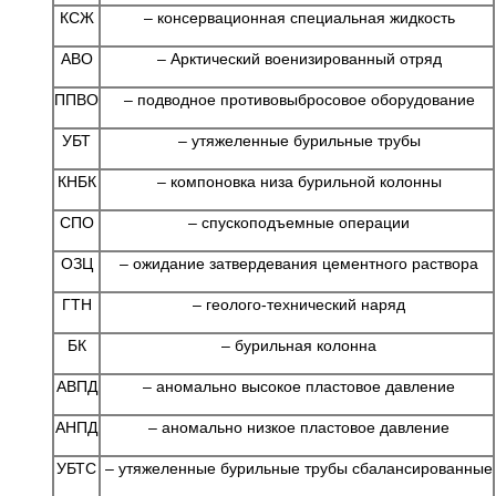
КСЖ
– консервационная специальная жидкость
АВО
– Арктический военизированный отряд
ППВО
– подводное противовыбросовое оборудование
УБТ
– утяжеленные бурильные трубы
КНБК
– компоновка низа бурильной колонны
СПО
– спускоподъемные операции
ОЗЦ
– ожидание затвердевания цементного раствора
ГТН
– геолого-технический наряд
БК
– бурильная колонна
АВПД
– аномально высокое пластовое давление
АНПД
– аномально низкое пластовое давление
УБТС
– утяжеленные бурильные трубы сбалансированные