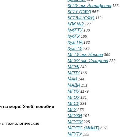
КГПУ им. Астафьева
133
КГТУ (СФУ)
567
КГТЭИ (СФУ)
112
КПК №2
177
КубГТУ
138
КубГУ
109
КузГПА
182
КузГТУ
789
МГТУ им. Носова
369
МГЭУ им. Сахарова
232
МГЭК
249
МГПУ
165
МАИ
144
МАДИ
151
МГИУ
1179
МГОУ
121
МГСУ
331
 на море: Учеб. пособие
МГУ
273
МГУКИ
101
МГУПИ
225
ны технологические
МГУПС (МИИТ)
637
МГУТУ
122