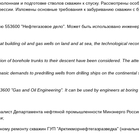
лоннам и подготовке стволов скважин к спуску. Рассмотрены особ
рессии. Изложены основные требования к забуриванию скважин с б
ю 553600 "Нефтегазовое дело". Может быть использовано инжене
t building oil
and gas wells on land and at sea, the technological rec
n of borehole trunks to their descent have been considered. The attent
asic demands to predrilling wells from drilling ships on the continental
53600 "
Gas and Oil Engineering
". It can be used by engineers at boring
пециалист Департамента нефтяной промышленности Минэнерго Росси
и;
ному ремонту скважин ГУП "Арктикморнефтегазразведка" (начальни