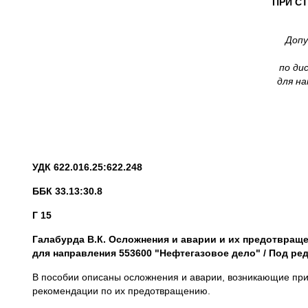
ПРИ С
Допу
по ди
для н
УДК 622.016.25:622.248
ББК 33.13:30.8
Г 15
Галабурда В.К. Осложнения и аварии и их предотвраще
для направления 553600 "Нефтегазовое дело"
/
Под ред.
В пособии описаны осложнения и аварии, возникающие при 
рекомендации по их предотвращению.