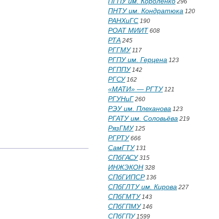
ПГПУ им. Короленко
296
ПНТУ им. Кондратюка
120
РАНХиГС
190
РОАТ МИИТ
608
РТА
245
РГГМУ
117
РГПУ им. Герцена
123
РГППУ
142
РГСУ
162
«МАТИ» — РГТУ
121
РГУНиГ
260
РЭУ им. Плеханова
123
РГАТУ им. Соловьёва
219
РязГМУ
125
РГРТУ
666
СамГТУ
131
СПбГАСУ
315
ИНЖЭКОН
328
СПбГИПСР
136
СПбГЛТУ им. Кирова
227
СПбГМТУ
143
СПбГПМУ
146
СПбГПУ
1599