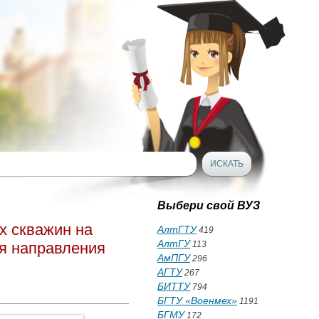
Выбери свой ВУЗ
х скважин на
АлтГТУ
419
АлтГУ
ля направления
113
АмПГУ
296
АГТУ
267
БИТТУ
794
БГТУ «Военмех»
1191
БГМУ
172