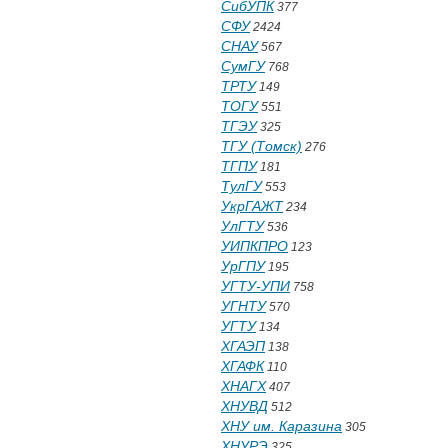
СибУПК
377
СФУ
2424
СНАУ
567
СумГУ
768
ТРТУ
149
ТОГУ
551
ТГЭУ
325
ТГУ (Томск)
276
ТГПУ
181
ТулГУ
553
УкрГАЖТ
234
УлГТУ
536
УИПКПРО
123
УрГПУ
195
УГТУ-УПИ
758
УГНТУ
570
УГТУ
134
ХГАЭП
138
ХГАФК
110
ХНАГХ
407
ХНУВД
512
ХНУ им. Каразина
305
ХНУРЭ
325