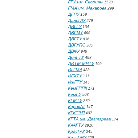
ГГУ им. Скорины
1590
ГМА им. Макарова
299
ДГПУ
159
ДальГАУ
279
ДВГГУ
134
ДВГМУ
408
ДВГТУ
936
ДВГУПС
305
ДВФУ
949
ДонГТУ
498
ДИТМ МНТУ
109
ИвГМА
488
ИГХТУ
131
ИжГТУ
145
КемГППК
171
КемГУ
508
КГМТУ
270
КировАТ
147
КГКСЭП
407
КГТА им. Дегтярева
174
КнАГТУ
2910
КрасГАУ
345
КрасГМУ
629