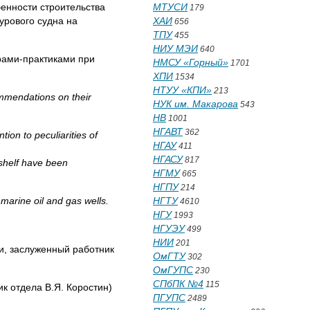
енности строительства
МТУСИ
179
урового судна на
ХАИ
656
ТПУ
455
НИУ МЭИ
640
рами-практиками при
НМСУ «Горный»
1701
ХПИ
1534
НТУУ «КПИ»
213
ommendations on their
НУК им. Макарова
543
НВ
1001
НГАВТ
362
ion to peculiarities of
НГАУ
411
НГАСУ
817
 shelf have been
НГМУ
665
НГПУ
214
 marine oil and gas wells.
НГТУ
4610
НГУ
1993
НГУЭУ
499
НИИ
201
и, заслуженный работник
ОмГТУ
302
ОмГУПС
230
СПбПК №4
115
к отдела В.Я. Коростин)
ПГУПС
2489