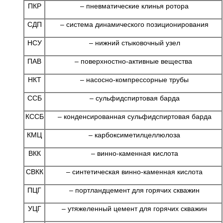
ПКР
– пневматические клинья ротора
СДП
– система динамического позиционирования
НСУ
– нижний стыковочный узел
ПАВ
– поверхностно-активные вещества
НКТ
– насосно-компрессорные трубы
ССБ
– сульфидспиртовая барда
КССБ
– конденсированная сульфидспиртовая барда
КМЦ
– карбоксиметилцеллюлоза
ВКК
– винно-каменная кислота
СВКК
– синтетическая винно-каменная кислота
ПЦГ
– портландцемент для горячих скважин
УЦГ
– утяжеленный цемент для горячих скважин